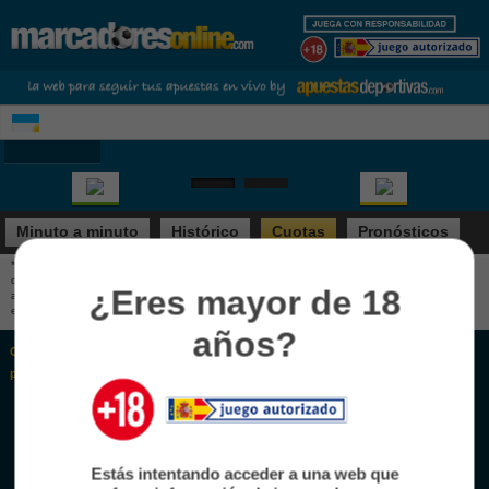
X
Fútbol
España
Primera División
Segunda División
Segunda B
Tercera División
Minuto a minuto
Histórico
Cuotas
Pronósticos
Copa del Rey
*Las cuotas mostradas en la web son meramente orientativas. Nuestro equipo trabaja muy
duro para poder ofrecerte las cuotas más actualizadas posibles. Estas cuotas están sujetas
¿Eres mayor de 18
Supercopa España
a posibles cambios por parte de los operadores. No olvides comprobar la cuota actualizada
en la casa de apuestas antes de realizar cualquier apuesta.
Europa
años?
·
·
·
·
Condiciones Legales
Política Privacidad
Cookies
sitemap
sitemap
Premier League
.
partidos
Google
Serie A
Juega con resposabilidad
Bundesliga
Ligue 1
Estás intentando acceder a una web que
Champions League