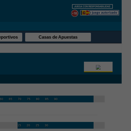
eportivos
Casas de Apuestas
60
65
70
75
80
85
90
15
20
25
30