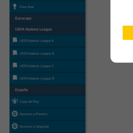
Fase final
Eurocopa
UEFA Nations League
UEFA Nations League A
UEFA Nations League B
UEFA Nations League C
UEFA Nations League D
España
Copa del Rey
Ascenso a Primera
Ascenso a Segunda