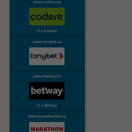
www.codere.es
Ir a Codere
www.tonybet.es
www.betway.es
Ir a Betway
www.marathonbet.es