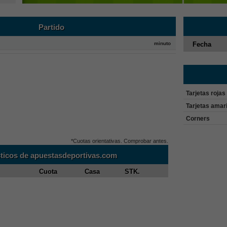
Partido
minuto
Fecha
Tarjetas rojas
Tarjetas amari
Corners
*Cuotas orientativas. Comprobar antes.
ticos de apuestasdeportivas.com
Cuota
Casa
STK.