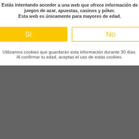
Estás intentando acceder a una web que ofrece información de
juegos de azar, apuestas, casinos y póker.
Esta web es únicamente para mayores de edad.
Sí
No
Utilizamos cookies que guardarán esta información durante 30 días.
Al confirmar tu edad, aceptas el uso de estas cookies.