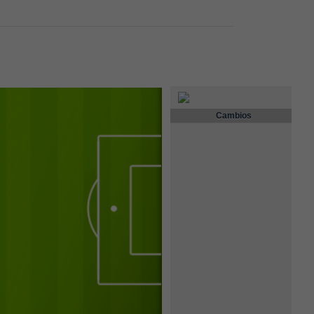
Cambios