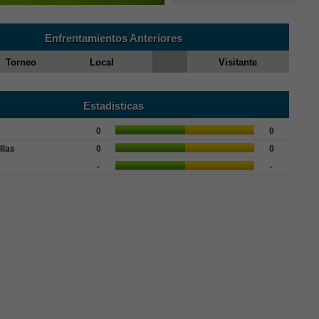
Enfrentamientos Anteriores
Torneo
Local
Visitante
Estadisticas
0
0
llas
0
0
-
-