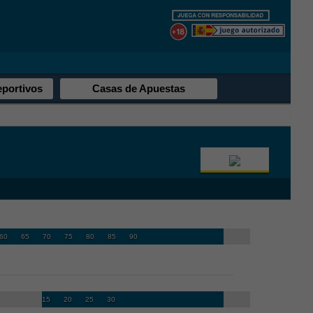
eportivos
Casas de Apuestas
60
65
70
75
80
85
90
15
20
25
30