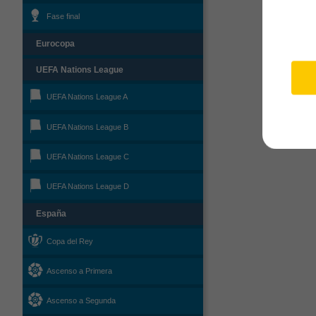
Fase final
Eurocopa
UEFA Nations League
UEFA Nations League A
UEFA Nations League B
UEFA Nations League C
UEFA Nations League D
España
Copa del Rey
Ascenso a Primera
Ascenso a Segunda