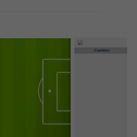
Cambios