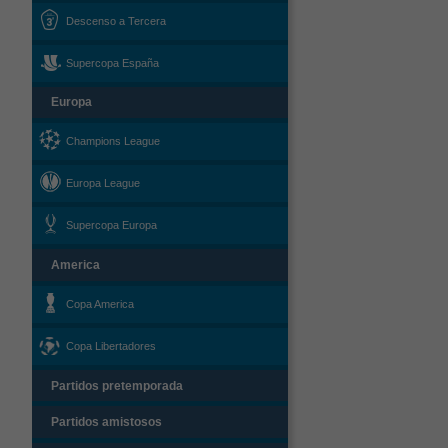
Descenso a Tercera
Supercopa España
Europa
Champions League
Europa League
Supercopa Europa
America
Copa America
Copa Libertadores
Partidos pretemporada
Partidos amistosos