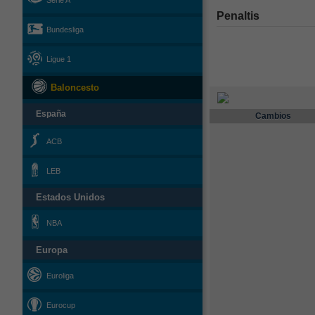
Serie A
Penaltis
Bundesliga
Ligue 1
Baloncesto
España
Cambios
ACB
LEB
Estados Unidos
NBA
Europa
Euroliga
Eurocup