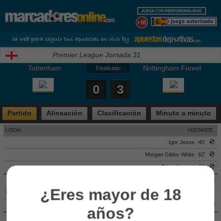
X
Fútbol
España
Premier League Jornada 31
Primera División
Tottenham
Nottingham Forest
Finalizado
Segunda División
0
3
Segunda B
Tercera División
Partido
Alineación
Clasificación
Minuto a minuto
Copa del Rey
LOCAL
VISITANTE
Supercopa España
Igor Jesus
45'
Europa
Morgan Gibbs-White
62'
Premier League
Taiwo Awoniyi
87'
Serie A
Ibrahim Sangare
53'
¿Eres mayor de 18
Bundesliga
82'
Destiny Udogie
Ligue 1
Taiwo Awoniyi
88'
años?
Champions League
46 '
Micky van de Ven