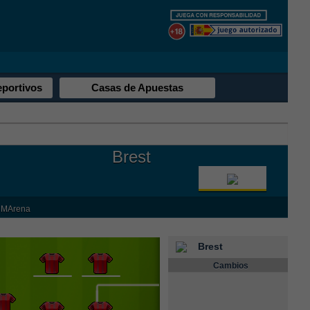
eportivos
Casas de Apuestas
Brest
MArena
Brest
Cambios