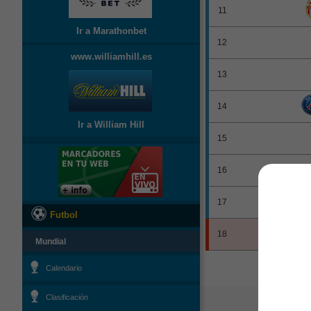
11
Ir a Marathonbet
12
www.williamhill.es
13
14
Ir a William Hill
15
16
17
Futbol
18
Mundial
Calendario
Clasificación