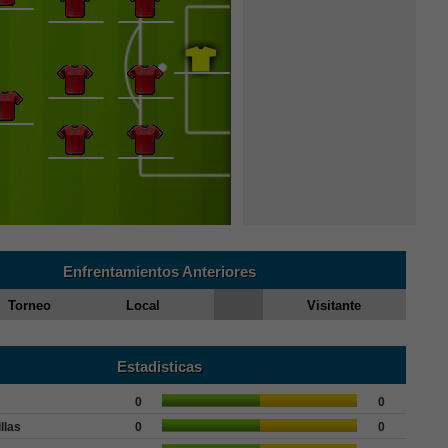
Enfrentamientos Anteriores
Torneo
Local
Visitante
Estadisticas
0
0
llas
0
0