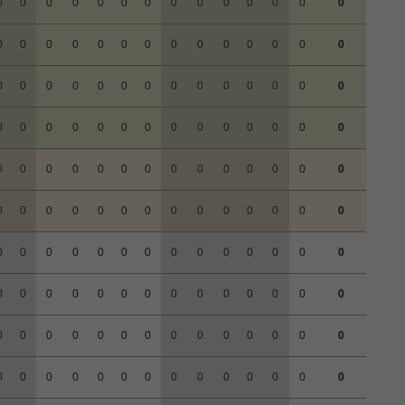
0
0
0
0
0
0
0
0
0
0
0
0
0
0
0
0
0
0
0
0
0
0
0
0
0
0
0
0
0
0
0
0
0
0
0
0
0
0
0
0
0
0
0
0
0
0
0
0
0
0
0
0
0
0
0
0
0
0
0
0
0
0
0
0
0
0
0
0
0
0
0
0
0
0
0
0
0
0
0
0
0
0
0
0
0
0
0
0
0
0
0
0
0
0
0
0
0
0
0
0
0
0
0
0
0
0
0
0
0
0
0
0
0
0
0
0
0
0
0
0
0
0
0
0
0
0
0
0
0
0
0
0
0
0
0
0
0
0
0
0