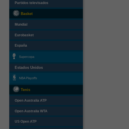
Partidos televisados
Basket
Mundial
Eurobasket
España
Supercopa
Estados Unidos
NBA Playoffs
Tenis
Open Australia ATP
Open Australia WTA
US Open ATP