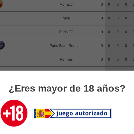
Monaco
0
0
0
0
Nice
0
0
0
0
Paris FC
0
0
0
0
Paris Saint-Germain
0
0
0
0
Rennes
0
0
0
0
Strasbourg
0
0
0
0
¿Eres mayor de 18 años?
Toulouse
0
0
0
0
Troyes
0
0
0
0