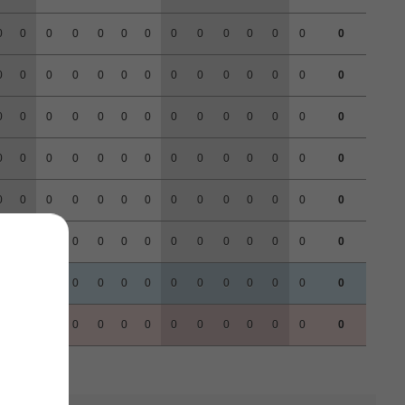
0
0
0
0
0
0
0
0
0
0
0
0
0
0
0
0
0
0
0
0
0
0
0
0
0
0
0
0
0
0
0
0
0
0
0
0
0
0
0
0
0
0
0
0
0
0
0
0
0
0
0
0
0
0
0
0
0
0
0
0
0
0
0
0
0
0
0
0
0
0
0
0
0
0
0
0
0
0
0
0
0
0
0
0
0
0
0
0
0
0
0
0
0
0
0
0
0
0
0
0
0
0
0
0
0
0
0
0
0
0
0
0