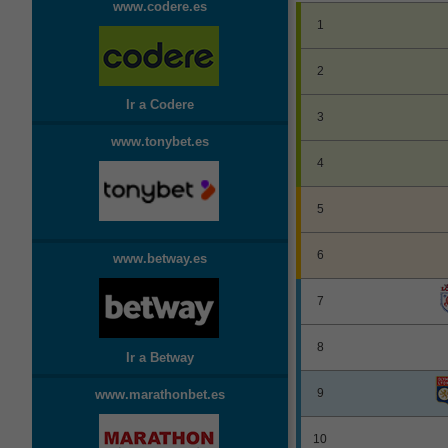
www.codere.es
1
2
Ir a Codere
3
www.tonybet.es
4
5
6
www.betway.es
7
8
Ir a Betway
www.marathonbet.es
9
10