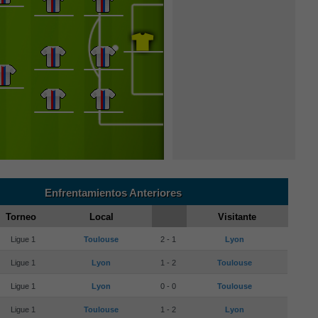
Enfrentamientos Anteriores
Torneo
Local
Visitante
Ligue 1
Toulouse
2 - 1
Lyon
Ligue 1
Lyon
1 - 2
Toulouse
Ligue 1
Lyon
0 - 0
Toulouse
Ligue 1
Toulouse
1 - 2
Lyon