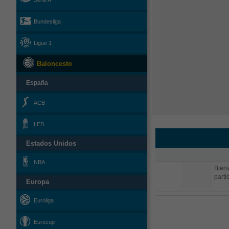
Serie A
Bundesliga
Ligue 1
Baloncesto
España
ACB
LEB
Estados Unidos
NBA
Bienv
parti
Europa
Euroliga
Eurocup