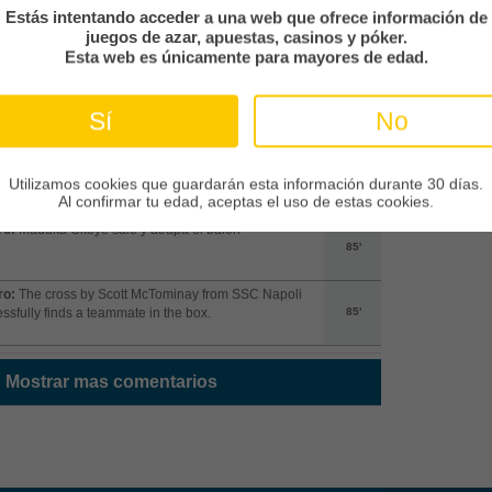
Estás intentando acceder a una web que ofrece información de
ro:
Oumar Solet relieves the pressure with a
juegos de azar, apuestas, casinos y póker.
rance
87'
Esta web es únicamente para mayores de edad.
e de banda:
SSC Napoli saca de banda desde su
Sí
No
po
87'
ro:
Safe hands from Nikita Contini as she comes out
Utilizamos cookies que guardarán esta información durante 30 días.
laims the ball
86'
Al confirmar tu edad, aceptas el uso de estas cookies.
ro:
Maduka Okoye sale y atrapa el balón
85'
ro:
The cross by Scott McTominay from SSC Napoli
ssfully finds a teammate in the box.
85'
Mostrar mas comentarios