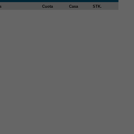
s
Cuota
Casa
STK.