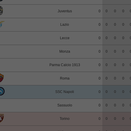
Juventus
0
0
0
0
Lazio
0
0
0
0
Lecce
0
0
0
0
Monza
0
0
0
0
Parma Calcio 1913
0
0
0
0
Roma
0
0
0
0
SSC Napoli
0
0
0
0
Sassuolo
0
0
0
0
Torino
0
0
0
0