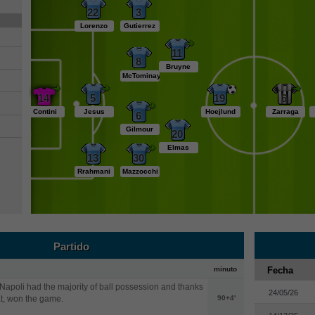
22
3
Lorenzo
Gutierrez
11
8
Bruyne
McTominay
14
5
19
6
Contini
Jesus
Hoejlund
Zarraga
6
Gilmour
20
Elmas
13
30
Rrahmani
Mazzocchi
Partido
minuto
Fecha
apoli had the majority of ball possession and thanks
24/05/26
at, won the game.
90+4'