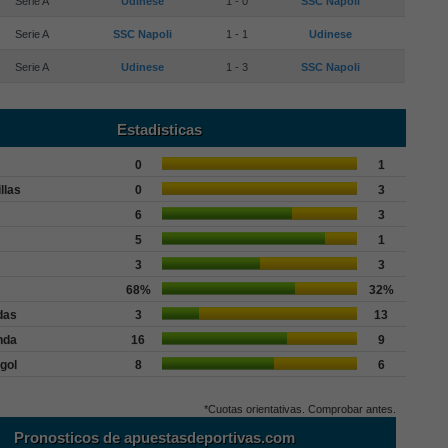
Serie A
Udinese
1 - 0
SSC Napoli
Serie A
SSC Napoli
1 - 1
Udinese
Serie A
Udinese
1 - 3
SSC Napoli
Estadisticas
0
1
llas
0
3
6
3
5
1
3
3
68%
32%
das
3
13
nda
16
9
gol
8
6
*Cuotas orientativas. Comprobar antes.
Pronosticos de apuestasdeportivas.com