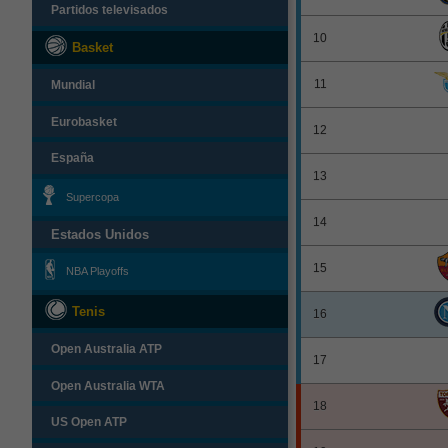
Partidos televisados
10
Basket
11
Mundial
Eurobasket
12
España
13
Supercopa
14
Estados Unidos
15
NBA Playoffs
Tenis
16
Open Australia ATP
17
Open Australia WTA
18
US Open ATP