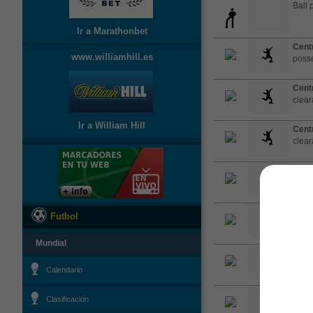
Ball 
Ir a Marathonbet
Cent
www.williamhill.es
posse
Cent
clea
Ir a William Hill
Cent
clea
Cent
Cent
Futbol
clea
Mundial
Cont
Calendario
Cent
Clasificación
posse