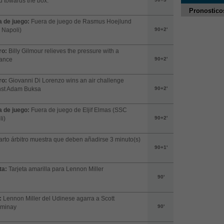
 towards the box.
Pronostico
 de juego:
Fuera de juego de Rasmus Hoejlund
 Napoli)
90+2'
ro:
Billy Gilmour relieves the pressure with a
rance
90+2'
ro:
Giovanni Di Lorenzo wins an air challenge
nst Adam Buksa
90+2'
 de juego:
Fuera de juego de Eljif Elmas (SSC
i)
90+2'
arto árbitro muestra que deben añadirse 3 minuto(s)
90+1'
ta:
Tarjeta amarilla para Lennon Miller
90'
:
Lennon Miller del Udinese agarra a Scott
minay
90'