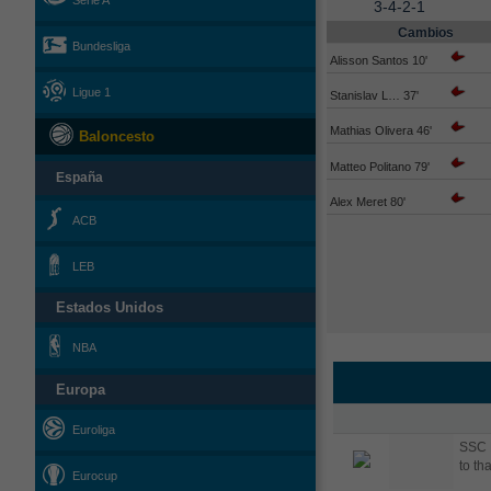
Serie A
3-4-2-1
Cambios
Bundesliga
Alisson Santos 10'
Ligue 1
Stanislav L… 37'
Mathias Olivera 46'
Baloncesto
Matteo Politano 79'
España
Alex Meret 80'
ACB
LEB
Estados Unidos
NBA
Europa
Euroliga
SSC N
to th
Eurocup