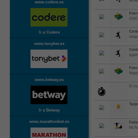
aimed
www.codere.es
Fuera
(SSC
Cent
Ir a Codere
clea
www.tonybet.es
Cent
agai
Fuera
Napol
www.betway.es
El cu
Tarje
Ir a Betway
www.marathonbet.es
Falta
McTo