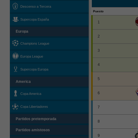
Descenso a Tercera
Puesto
Supercopa España
1
Europa
2
Champions League
3
Europa League
4
Supercopa Europa
5
America
6
Copa America
Copa Libertadores
7
Partidos pretemporada
8
Partidos amistosos
9