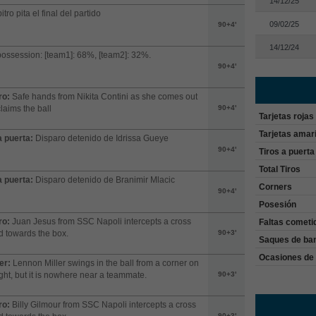
14/12/25
itro pita el final del partido
09/02/25
90+4'
14/12/24
possession: [team1]: 68%, [team2]: 32%.
90+4'
ro:
Safe hands from Nikita Contini as she comes out
laims the ball
90+4'
Tarjetas rojas
Tarjetas amari
a puerta:
Disparo detenido de Idrissa Gueye
90+4'
Tiros a puerta
Total Tiros
a puerta:
Disparo detenido de Branimir Mlacic
Corners
90+4'
Posesión
ro:
Juan Jesus from SSC Napoli intercepts a cross
Faltas cometi
 towards the box.
90+3'
Saques de ba
Ocasiones de 
er:
Lennon Miller swings in the ball from a corner on
ight, but it is nowhere near a teammate.
90+3'
ro:
Billy Gilmour from SSC Napoli intercepts a cross
90+3'