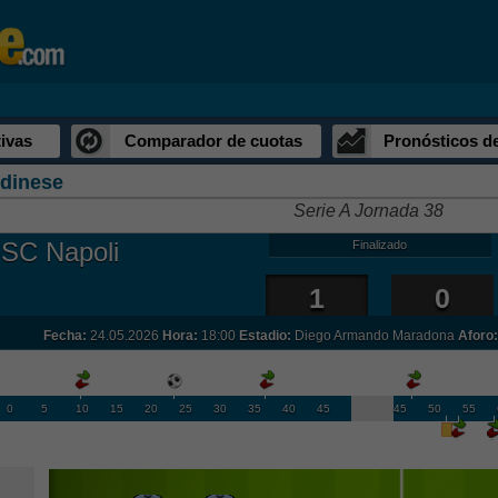
ivas
Comparador de cuotas
Pronósticos d
dinese
Serie A Jornada 38
SC Napoli
Finalizado
1
0
Fecha:
24.05.2026
Hora:
18:00
Estadio:
Diego Armando Maradona
Aforo:
0
5
10
15
20
25
30
35
40
45
45
50
55