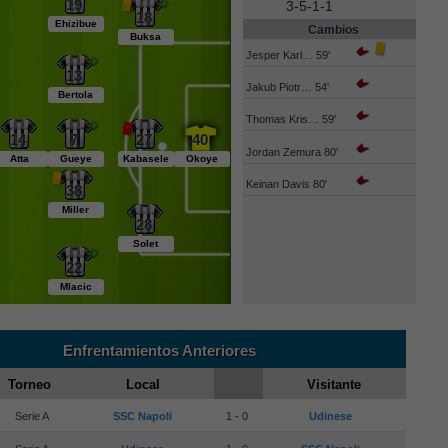
19
3-5-1-1
18
Ehizibue
Cambios
Buksa
Jesper Karl… 59'
13
Jakub Piotr… 54'
Bertola
Thomas Kris… 59'
14
7
27
40
Jordan Zemura 80'
Atta
Gueye
Kabasele
Okoye
Keinan Davis 80'
38
Miller
28
Solet
22
Mlacic
Enfrentamientos Anteriores
Torneo
Local
Visitante
Serie A
SSC Napoli
1 - 0
Udinese