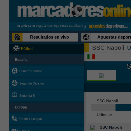
Resultados en vivo
Apuestas deport
SSC Napoli
U
Fútbol
España
S
Primera División
Segunda División
Segunda B
SSC Napoli
Europa
Udinese
Premier League
SSC Napoli