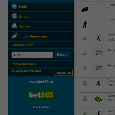
El árb
Tenis
Beisbol
Ball 
Hockey
Cent
Futbol Americano
and c
Clasificación
Tiro 
Buscar
Patrocinadores
Tiro 
Enlaces patrocinados
PUBLICIDAD
Cent
www.bet365.es
aimed
Córn
the r
Ir a Bet365
Cent