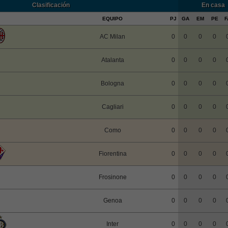
Clasificación
En casa
EQUIPO
PJ
GA
EM
PE
F
AC Milan
0
0
0
0
Atalanta
0
0
0
0
Bologna
0
0
0
0
Cagliari
0
0
0
0
Como
0
0
0
0
Fiorentina
0
0
0
0
Frosinone
0
0
0
0
Genoa
0
0
0
0
Inter
0
0
0
0