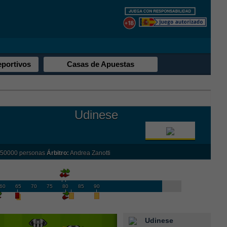
eportivos
Casas de Apuestas
Udinese
50000 personas
Árbitro:
Andrea Zanotti
60
65
70
75
80
85
90
Udinese