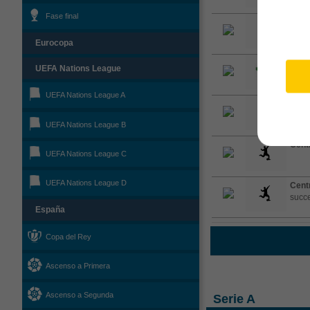
Fase final
Cent
clea
Eurocopa
Saqu
UEFA Nations League
cam
UEFA Nations League A
Cent
and c
UEFA Nations League B
Cent
UEFA Nations League C
UEFA Nations League D
Cent
succe
España
Copa del Rey
Ascenso a Primera
Ascenso a Segunda
Serie A