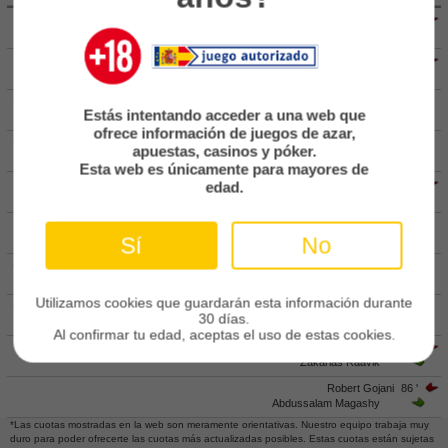
Marius Soederbaeck
58 '
Europa League
Vilmer Tyren
Supercopa Europa
Nassef Chourak
58 '
Anthony Olusanya
Partidos amistosos
62 '
Max Andersson
Partidos televisados
Estás intentando acceder a una web que
Oscar Pettersson
ofrece información de juegos de azar,
69 '
Robin Frej
apuestas, casinos y póker.
Baloncesto
August Waengberg
Esta web es únicamente para mayores de
Europa
Victor Larsson
71 '
edad.
Sivert Oeverby
Euroliga
83 '
Robert Frosti Thorkelsson
Sí
No
Jonas Lindberg
Eurocup
83 '
Samuel Salter
España
Shalom Ekong
ACB
Utilizamos cookies que guardarán esta información durante
83 '
Henry Sletsjoee
30 días.
Filip Beckman
LEB
Al confirmar tu edad, aceptas el uso de estas cookies.
Lars Saetra
86 '
Estados Unidos
Zakarias Raavik
NBA
Robert Gojani
86 '
Abdussalam Magashy
*Las cuotas mostradas en la web son meramente orientativas. Nuestro equipo trabaja muy
Tenis
duro para poder ofrecerte las cuotas más actualizadas posibles. Estas cuotas están sujetas