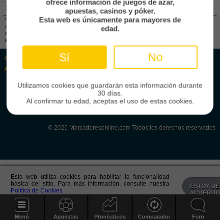
ofrece información de juegos de azar,
83'
Malvin Ingebrigtsen
apuestas, casinos y póker.
Europa League
Esta web es únicamente para mayores de
*Las cuotas mostradas en la web son meramente orientativas. Nuestro equipo trabaja muy
Supercopa Europa
duro para poder ofrecerte las cuotas más actualizadas posibles. Estas cuotas están sujetas
edad.
a posibles cambios por parte de los operadores. No olvides comprobar la cuota actualizada
Partidos amistosos
en la casa de apuestas antes de realizar cualquier apuesta.
Partidos televisados
Sí
No
·
·
·
·
Condiciones Legales
Política Privacidad
Cookies
sitemap
sitemap
.
partidos
Google
Baloncesto
Utilizamos cookies que guardarán esta información durante
Juega con resposabilidad
Europa
30 días.
Al confirmar tu edad, aceptas el uso de estas cookies.
Euroliga
Eurocup
© 2026 Marcadoresonline.com Todos los derechos reservados
España
ACB
LEB
Estados Unidos
Esta web utiliza cookies para habilitar la funcionalidad
básica del sitio. Para más información, consulte nuestra
ESTOY DE
NBA
Política de Cookies.
ACUERD
Tenis
Menú
Apuestas
Pronósticos
Comparador
Foro