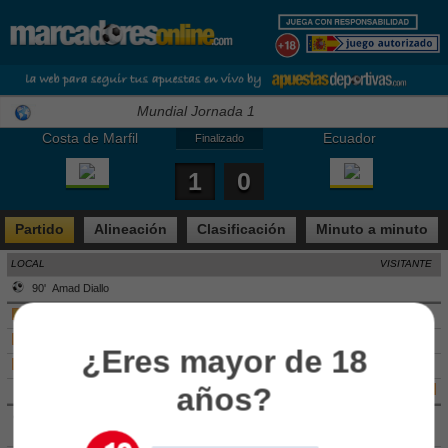
X
Fútbol
España
Mundial Jornada 1
Primera División
Costa de Marfil
Ecuador
Finalizado
Segunda División
1
0
Segunda B
Tercera División
Partido
Alineación
Clasificación
Minuto a minuto
Copa del Rey
LOCAL
VISITANTE
Supercopa España
90'
Amad Diallo
Europa
28'
Seko Fofana
Premier League
38'
Franck Kessie
¿Eres mayor de 18
Serie A
40'
Guela Doue
Bundesliga
años?
Jackson Porozo
73'
Ligue 1
56 '
Elye Wahi
Amad Diallo
Champions League