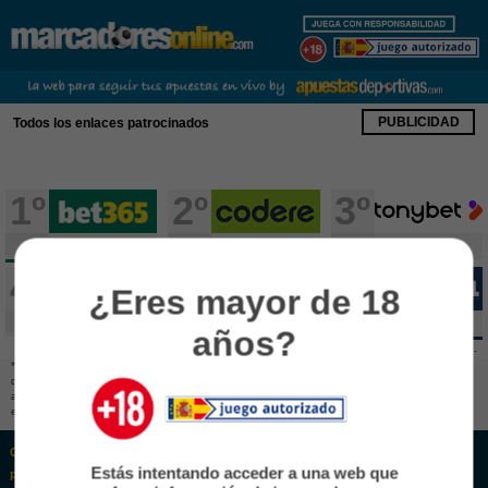
X
Fútbol
España
PUBLICIDAD
Todos los enlaces patrocinados
Primera División
Segunda División
1º
2º
3º
Segunda B
Tercera División
9.7
8.9
8.5
Ir a Bet365
Ir a Codere
Ir a TonyBet
Copa del Rey
4º
5º
6º
¿Eres mayor de 18
Supercopa España
Europa
8.3
8.2
8.1
Ir a Betway
Ir a William Hill
Ir a Marathonbet
años?
*Cuotas orientativas. Comprobar antes.
Premier League
*Las cuotas mostradas en la web son meramente orientativas. Nuestro equipo trabaja muy
duro para poder ofrecerte las cuotas más actualizadas posibles. Estas cuotas están sujetas
Serie A
a posibles cambios por parte de los operadores. No olvides comprobar la cuota actualizada
en la casa de apuestas antes de realizar cualquier apuesta.
Bundesliga
·
·
·
·
Ligue 1
Condiciones Legales
Política Privacidad
Cookies
sitemap
sitemap
Estás intentando acceder a una web que
.
partidos
Google
Champions League