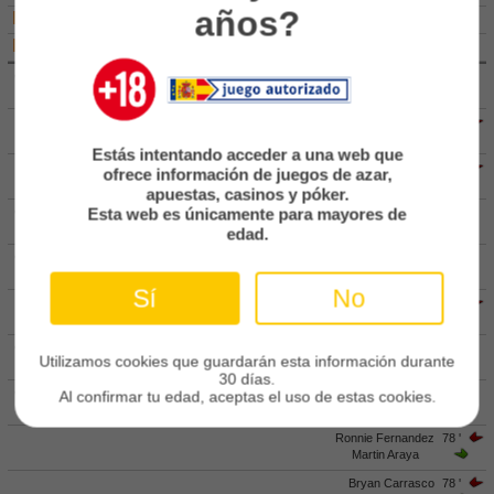
años?
62'
Viery
Europa League
89'
Riquelme Freitas
Supercopa Europa
46 '
Leonel Perez
Partidos amistosos
Riquelme Freitas
Partidos televisados
Ian Alegria
46 '
Cesar Munder
Estás intentando acceder a una web que
Dilan Salgado
46 '
Baloncesto
ofrece información de juegos de azar,
Ian Garguez
apuestas, casinos y póker.
Europa
Esta web es únicamente para mayores de
66 '
Luis Eduardo
Walter Kannemann
edad.
Euroliga
66 '
Gabriel Mec
Eurocup
Carlos Vinicius
Sí
No
España
Francisco Montes
69 '
Gonzalo Tapia
ACB
78 '
Jose Enamorado
Utilizamos cookies que guardarán esta información durante
LEB
Tete
30 días.
Estados Unidos
78 '
Viery
Al confirmar tu edad, aceptas el uso de estas cookies.
Wagner Leonardo
NBA
Ronnie Fernandez
78 '
Martin Araya
Tenis
Bryan Carrasco
78 '