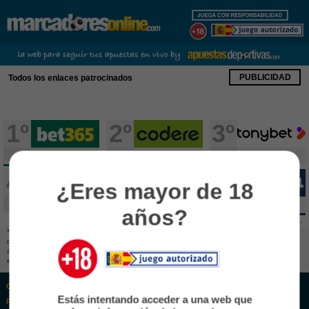
X
Fútbol
España
PUBLICIDAD
Todos los enlaces patrocinados
Primera División
Segunda División
1º
2º
3º
Segunda B
Tercera División
9.7
8.9
8.5
Ir a Bet365
Ir a Codere
Ir a TonyBet
Copa del Rey
4º
5º
6º
¿Eres mayor de 18
Supercopa España
Europa
8.3
8.2
8.1
Ir a Betway
Ir a William Hill
Ir a Marathonbet
años?
*Cuotas orientativas. Comprobar antes.
Premier League
*Las cuotas mostradas en la web son meramente orientativas. Nuestro equipo trabaja muy
duro para poder ofrecerte las cuotas más actualizadas posibles. Estas cuotas están sujetas
Serie A
a posibles cambios por parte de los operadores. No olvides comprobar la cuota actualizada
en la casa de apuestas antes de realizar cualquier apuesta.
Bundesliga
·
·
·
·
Ligue 1
Condiciones Legales
Política Privacidad
Cookies
sitemap
sitemap
Estás intentando acceder a una web que
.
partidos
Google
Champions League