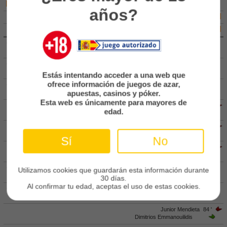
80'
Charalampos Mavrias
años?
Europa League
Alexandros Tereziou
90'
Supercopa Europa
Vasilios Chatziemmanouil
90'
Partidos amistosos
11 '
Diego Esteban
Giannis Satsias
Partidos televisados
46 '
Christos Sielis
Gustav Granath
Estás intentando acceder a una web que
Baloncesto
ofrece información de juegos de azar,
61 '
Adriano Bregu
Europa
apuestas, casinos y póker.
Jorge Aguirre
Esta web es únicamente para mayores de
Julian Bartolo
66 '
Euroliga
edad.
Bruno Perez
Eurocup
Theofanis Tsandaris
78 '
Christos Gromitsaris
España
Sí
No
Federico Macheda
78 '
ACB
Georgios Charalampoglou
LEB
83 '
Andreas Bouchalakis
Utilizamos cookies que guardarán esta información durante
Vangelis Nikolaou
30 días.
Estados Unidos
Al confirmar tu edad, aceptas el uso de estas cookies.
84 '
Charalampos Mavrias
NBA
Christos Belevonis
Junior Mendieta
84 '
Tenis
Dimitrios Emmanouilidis