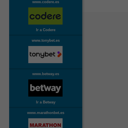
www.codere.es
Ir a Codere
www.tonybet.es
www.betway.es
Ir a Betway
www.marathonbet.es