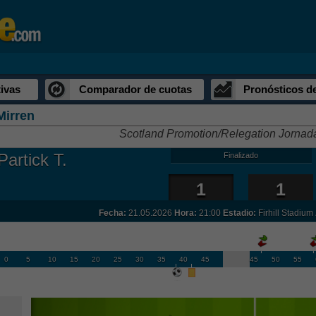
ivas
Comparador de cuotas
Pronósticos d
Mirren
Scotland Promotion/Relegation Jornad
Partick T.
Finalizado
1
1
Fecha:
21.05.2026
Hora:
21:00
Estadio:
Firhill Stadium
0
5
10
15
20
25
30
35
40
45
45
50
55