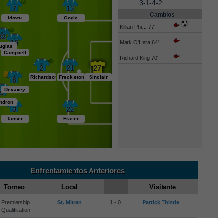
3-1-4-2
7
13
Cambios
Idowu
Gogic
Killian Phi… 77'
32
16
Mark O'Hara 64'
uglas
Campbell
Richard King 70'
2
21
27
Richardson
Freckleton
Sinclair
8
Devaney
9
ndron
3
22
Tanser
Fraser
Enfrentamientos Anteriores
Torneo
Local
Visitante
Premiership
St. Mirren
1 - 0
Partick Thistle
Qualification