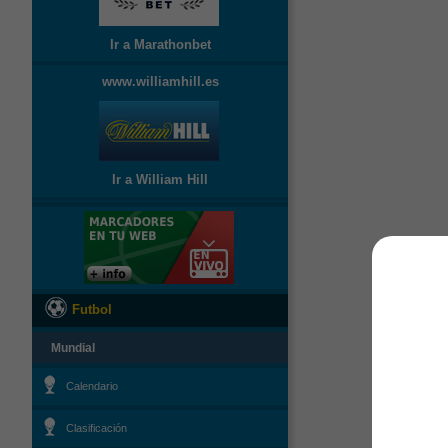
Ir a Marathonbet
www.williamhill.es
Ir a William Hill
Futbol
Mundial
Calendario
Clasificación