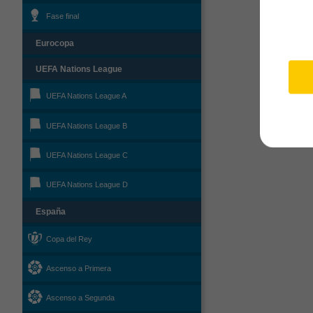
Fase final
Eurocopa
UEFA Nations League
UEFA Nations League A
UEFA Nations League B
UEFA Nations League C
UEFA Nations League D
España
Copa del Rey
Ascenso a Primera
Ascenso a Segunda