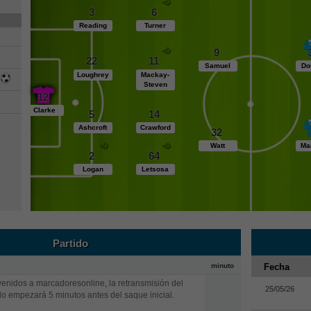
3
6
Reading
Turner
9
22
11
Samuel
Do
Loughrey
Mackay-
Steven
12
Clarke
5
14
Ashcroft
Crawford
32
Watt
Ma
2
64
Logan
Letsosa
Partido
minuto
Fecha
enidos a marcadoresonline, la retransmisión del
25/05/26
do empezará 5 minutos antes del saque inicial.