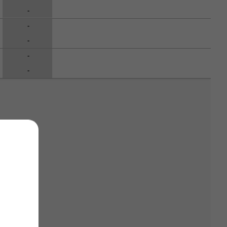
-
-
-
-
-