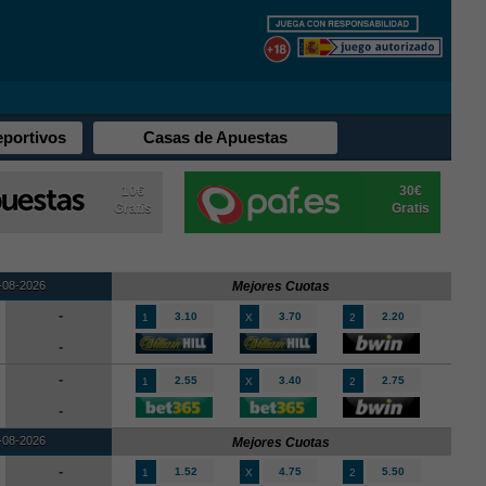
eportivos
Casas de Apuestas
10€
30€
Gratis
Gratis
-08-2026
Mejores Cuotas
-
3.10
3.70
2.20
1
X
2
-
-
2.55
3.40
2.75
1
X
2
-
-08-2026
Mejores Cuotas
-
1.52
4.75
5.50
1
X
2