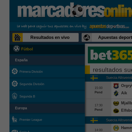
Resultados en vivo
Apuestas deport
Fútbol
España
resultados su
Primera División
Suecia
Allsvens
Segunda División
Orgry
15:00
Pend
Aik
Segunda B
Mjall
17:30
Europa
Pend
Elfsb
Premier League
Suecia
Allsvens
Hamm
14:00