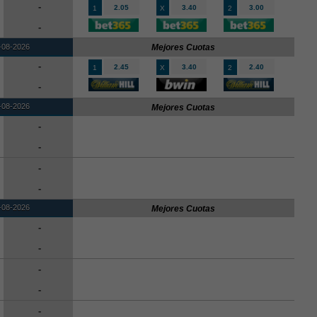
-
2.05
3.40
3.00
1
X
2
-
-08-2026
Mejores Cuotas
-
2.45
3.40
2.40
1
X
2
-
-08-2026
Mejores Cuotas
-
-
-
-
-08-2026
Mejores Cuotas
-
-
-
-
-