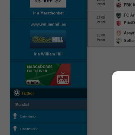
Pend
FBK K
Ir a Marathonbet
FC Ar
17:00
Pend
Piteã
www.williamhill.es
Assyr
18:00
Pend
Solle
Ir a William Hill
Futbol
Mundial
Calendario
Clasificación