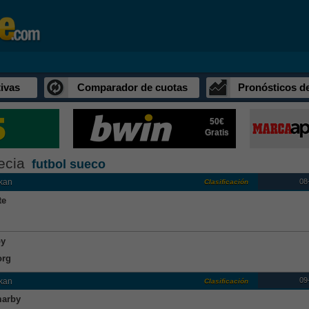
ivas
Comparador de cuotas
Pronósticos d
50€
Gratis
ecia
futbol sueco
08
kan
Clasificación
te
by
org
09
kan
Clasificación
arby