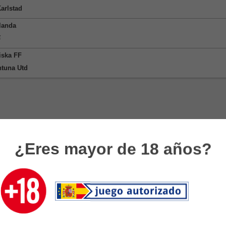
arlstad
landa
¥
iska FF
ntuna Utd
¿Eres mayor de 18 años?