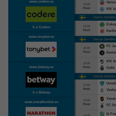
www.codere.es
Helsi
19:00
Pend
IFK V
Suecia
Sweden
Enko
19:30
Ir a Codere
Pend
Karlb
www.tonybet.es
Suecia
Sweden
FC Jae
16:00
Pend
Karls
IFK S
16:00
www.betway.es
Pend
Gefle
Suecia
Sweden
Umeã
13:00
Pend
Vasby
Ir a Betway
Vasal
13:00
www.marathonbet.es
Pend
FC St
Ik Fre
16:00