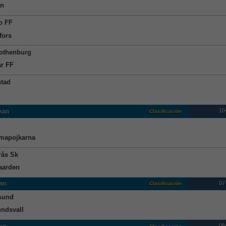
en
o FF
fors
othenburg
r FF
tad
10
kan
Clasificación
mapojkarna
rås Sk
aarden
07
an
Clasificación
sund
undsvall
08