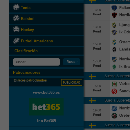
Suecia
Superett
Tenis
Falke
13:00
Pend
Nordi
Beisbol
Ljung
13:00
Hockey
Pend
Ik Od
Futbol Americano
Oster
15:00
Pend
Lands
Clasificación
Norrk
17:00
Pend
Ik Br
Patrocinadores
Suecia
Superett
Enlaces patrocinados
PUBLICIDAD
Varbe
15:00
Pend
Sandv
www.bet365.es
Suecia
Superett
Norrb
19:00
Pend
Orebr
Ir a Bet365
Suecia
Superett