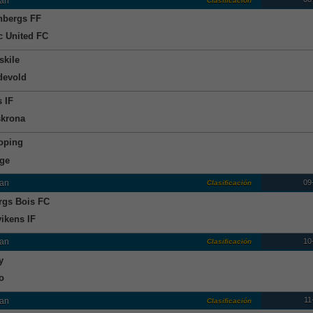
an
Clasificación
nbergs FF
c United FC
skile
devold
s IF
krona
oping
age
09
an
Clasificación
rgs Bois FC
ikens IF
10
an
Clasificación
y
o
11
an
Clasificación