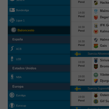
Serie A
Pend
Hack
Bundesliga
Malm
14:00
Pend
Deger
Ligue 1
IFK G
16:30
Baloncesto
Pend
Kalma
Halms
España
16:30
Pend
Gais
ACB
Suecia
Allsvens
LEB
Sirius
19:00
Pend
Brom
Estados Unidos
Väste
19:00
NBA
Pend
Djurg
Europa
Suecia
Superett
Oster
Euroliga
19:00
Pend
Gif S
Eurocup