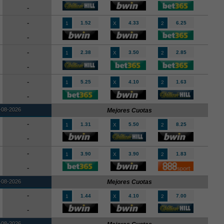
-
-
1.52
4.33
6.25
1
X
2
-
-
2.38
3.50
2.85
1
X
2
-
-
5.25
4.10
1.63
1
X
2
-
-08-2026
Mejores Cuotas
-
1.31
5.50
8.25
1
X
2
-
-
3.90
3.90
1.83
1
X
2
-
-08-2026
Mejores Cuotas
-
1.44
4.10
7.00
1
X
2
-
-08-2026