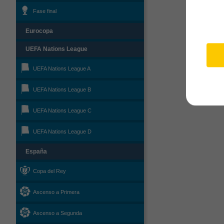
Fase final
Eurocopa
UEFA Nations League
UEFA Nations League A
UEFA Nations League B
UEFA Nations League C
UEFA Nations League D
España
Copa del Rey
Ascenso a Primera
Ascenso a Segunda