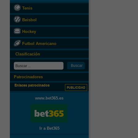
Tenis
Beisbol
Hockey
Futbol Americano
Clasificación
Patrocinadores
Enlaces patrocinados
PUBLICIDAD
www.bet365.es
Ir a Bet365