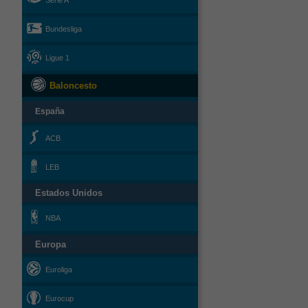
Serie A
Bundesliga
Ligue 1
Baloncesto
España
ACB
LEB
Estados Unidos
NBA
Europa
Euroliga
Eurocup