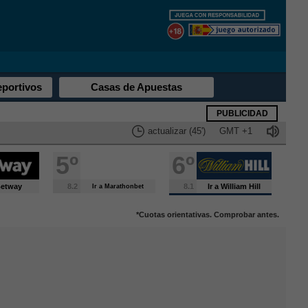
eportivos
Casas de Apuestas
PUBLICIDAD
actualizar (45')
GMT
+1
5º
6º
 Betway
8.2
8.1
Ir a William Hill
Ir a Marathonbet
*Cuotas orientativas. Comprobar antes.