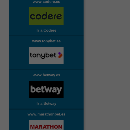
www.codere.es
Ir a Codere
www.tonybet.es
www.betway.es
Ir a Betway
www.marathonbet.es