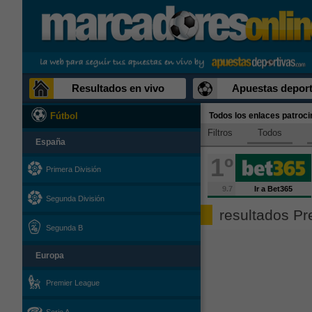
Resultados en vivo
Apuestas deport
Todos los enlaces patroc
Fútbol
Filtros
Todos
España
1º
Primera División
9.7
Ir a Bet365
Segunda División
resultados P
Segunda B
Europa
Premier League