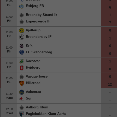
11:00
Fin
Esbjerg FB
6
Broendby Strand Ik
1
11:00
Fin
Espergaerde IF
7
Kjellerup
0
11:00
Fin
Broenderslev IF
1
Krfk
6
11:00
Fin
FC Skanderborg
0
Naestved
1
11:00
Fin
Hvidovre
0
Vaeggerloese
0
11:00
Fin
Hilleroed
12
Aabenraa
-
11:30
Pend
Sgi
-
Aalborg Kfum
-
12:00
Pend
Fuglebakken Kfum Aarhus
-