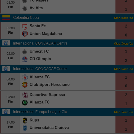
FC Naples
2
01:30
Fin
Av Alta
1
Colombia Copa
Clasificación
Santa Fe
2
02:00
Fin
Union Magdalena
0
Internacional CONCACAF Central American Cup Grp. B
Clasificación
Umecit FC
1
02:00
Fin
CD Olimpia
2
Internacional CONCACAF Central American Cup Grp. C
Clasificación
Alianza FC
1
04:00
Fin
Club Sport Herediano
0
Deportivo Saprissa
2
04:00
Fin
Alianza FC
1
Internacional Europa League Clasificación
Clasificación
Kups
1
17:00
Fin
Universitatea Craiova
1