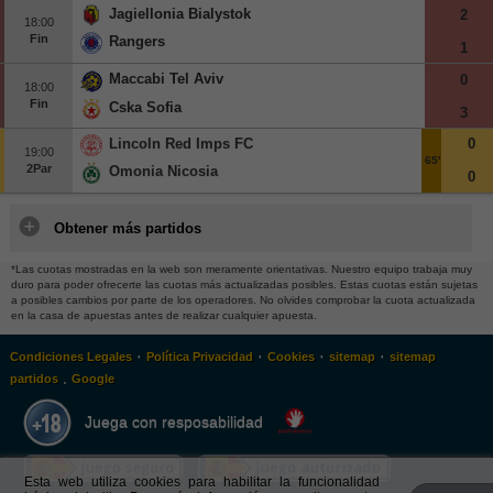
Jagiellonia Bialystok
2
18:00
Fin
Rangers
1
Maccabi Tel Aviv
0
18:00
Fin
Cska Sofia
3
Lincoln Red Imps FC
0
19:00
65'
2Par
Omonia Nicosia
0
Obtener más partidos
*Las cuotas mostradas en la web son meramente orientativas. Nuestro equipo trabaja muy
duro para poder ofrecerte las cuotas más actualizadas posibles. Estas cuotas están sujetas
a posibles cambios por parte de los operadores. No olvides comprobar la cuota actualizada
en la casa de apuestas antes de realizar cualquier apuesta.
·
·
·
·
Condiciones Legales
Política Privacidad
Cookies
sitemap
sitemap
.
partidos
Google
Juega con resposabilidad
Esta web utiliza cookies para habilitar la funcionalidad