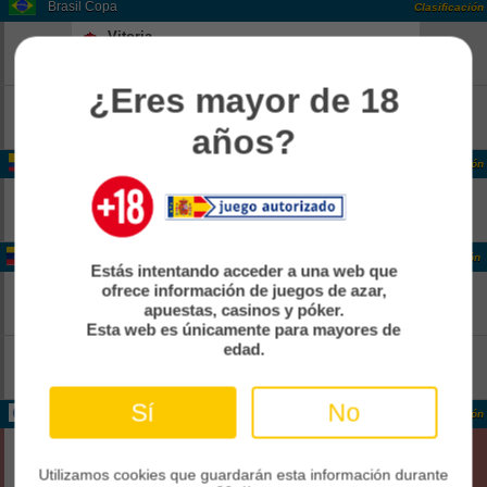
Brasil Copa
Clasificación
Vitoria
-
18:00
Pend
Athletico Paranaense
-
¿Eres mayor de 18
Corinthians
-
18:00
Pend
Internacional
años?
-
Colombia Colombia 2
Clasificación
Real CUndinamarca
-
14:00
Pend
Boca Juniors De Cali
-
Venezuela Venezuela 1
Clasificación
Estás intentando acceder a una web que
Rayo Zuliano
-
ofrece información de juegos de azar,
21:30
apuestas, casinos y póker.
Pend
Anzoategui FC
-
Esta web es únicamente para mayores de
edad.
Estudiantes Merida
-
22:00
Pend
Zamora FC
-
Sí
No
Internacional CONCACAF Caribbean Cup Grp. B
Clasificación
Cibao
0
02:00
Fin
Cavalier Sc
Utilizamos cookies que guardarán esta información durante
0