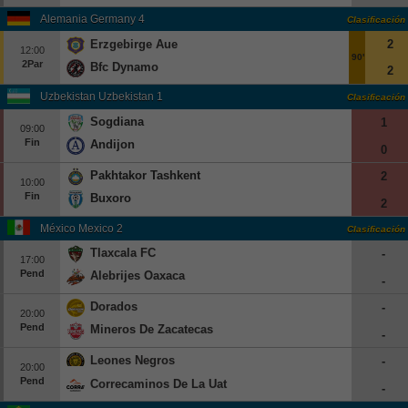
Alemania Germany 4
Clasificación
Erzgebirge Aue
2
12:00
90'
2Par
Bfc Dynamo
2
Uzbekistan Uzbekistan 1
Clasificación
Sogdiana
1
09:00
Fin
Andijon
0
Pakhtakor Tashkent
2
10:00
Fin
Buxoro
2
México Mexico 2
Clasificación
Tlaxcala FC
-
17:00
Pend
Alebrijes Oaxaca
-
Dorados
-
20:00
Pend
Mineros De Zacatecas
-
Leones Negros
-
20:00
Pend
Correcaminos De La Uat
-