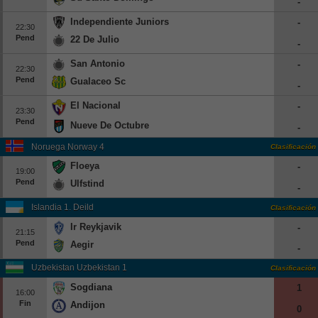
-
Independiente Juniors
-
22:30
Pend
22 De Julio
-
San Antonio
-
22:30
Pend
Gualaceo Sc
-
El Nacional
-
23:30
Pend
Nueve De Octubre
-
Noruega Norway 4
Clasificación
Floeya
-
19:00
Pend
Ulfstind
-
Islandia 1. Deild
Clasificación
Ir Reykjavik
-
21:15
Pend
Aegir
-
Uzbekistan Uzbekistan 1
Clasificación
Sogdiana
1
16:00
Fin
Andijon
0