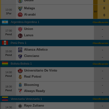
Getafe
0
Europa League
Malaga
0
13:00
90'
Supercopa Europa
1Par
Al-arabi
0
Partidos amistosos
Argentina Argentina 1
Clasificación
Partidos televisados
Union
-
17:00
Pend
Lanus
-
Baloncesto
Perú Peru 1
Clasificación
Europa
Alianza Atletico
-
Euroliga
15:00
Pend
Cienciano
-
Eurocup
Bolivia Bolivia 1
Clasificación
España
Universitario De Vinto
-
14:00
ACB
Pend
Real Potosi
-
LEB
Blooming
-
Estados Unidos
18:30
Pend
Always Ready
-
NBA
Venezuela Venezuela 1
Clasificación
Tenis
Rayo Zuliano
-
14:30