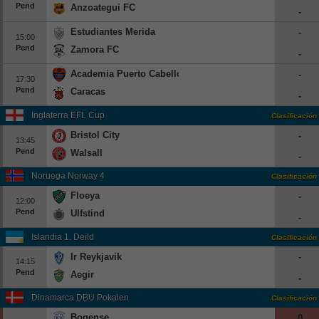
Pend
Anzoategui FC
-
Beisbol
Estudiantes Merida
-
15:00
Hockey
Pend
Zamora FC
-
Academia Puerto Cabello
-
Fútbol Americano
17:30
Pend
Caracas
-
Clasificación
Inglaterra EFL Cup
Clasificación
Bristol City
-
Casas de Apuestas
13:45
Pend
Walsall
-
Noruega Norway 4
Clasificación
Floeya
-
12:00
Pend
Ulfstind
-
Islandia 1. Deild
Clasificación
Ir Reykjavik
-
14:15
Pend
Aegir
-
Dinamarca DBU Pokalen
Clasificación
Bogense
0