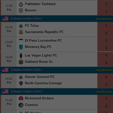
Pakhtakor Tashkent
2
17:00
Fin
Buxoro
2
Estados Unidos USA 2
Clasificación
FC Tulsa
1
02:30
Fin
Sacramento Republic FC
0
El Paso Locomotive FC
1
03:00
Fin
Monterey Bay FC
0
Las Vegas Lights FC
0
04:30
Fin
Oakland Roots Sc
0
Estados Unidos USA 1
Clasificación
Denver Summit FC
0
04:00
Fin
North Carolina Courage
2
Estados Unidos USA 3
Clasificación
Richmond Kickers
2
01:00
Fin
Cosmos
0