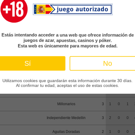
Deportivo Pasto
3
0
0
1
America de Cali
3
1
0
0
Estás intentando acceder a una web que ofrece información de
Once Caldas
3
1
0
1
juegos de azar, apuestas, casinos y póker.
Esta web es únicamente para mayores de edad.
Tolima
3
1
0
1
Sí
No
Santa Fe
2
0
1
0
Internacional de Bogota
2
1
0
1
Utilizamos cookies que guardarán esta información durante 30 días.
Al confirmar tu edad, aceptas el uso de estas cookies.
Deportivo Cali
2
1
0
0
Millonarios
3
1
0
1
Independiente Medellin
3
2
0
0
Aguilas Doradas
2
1
0
0