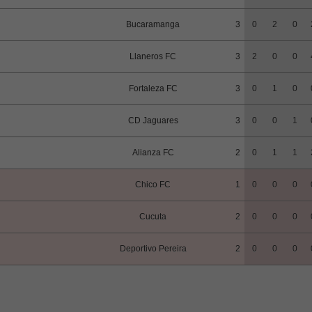
Bucaramanga
3
0
2
0
Llaneros FC
3
2
0
0
Fortaleza FC
3
0
1
0
CD Jaguares
3
0
0
1
Alianza FC
2
0
1
1
Chico FC
1
0
0
0
Cucuta
2
0
0
0
Deportivo Pereira
2
0
0
0