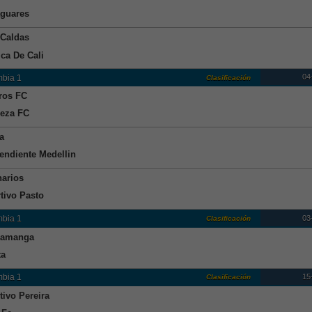
guares
Caldas
ca De Cali
04
bia 1
Clasificación
ros FC
leza FC
a
endiente Medellin
narios
tivo Pasto
03
bia 1
Clasificación
ramanga
ta
15
bia 1
Clasificación
tivo Pereira