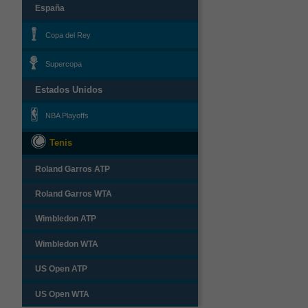
España
Copa del Rey
Supercopa
Estados Unidos
NBA Playoffs
Tenis
Roland Garros ATP
Roland Garros WTA
Wimbledon ATP
Wimbledon WTA
US Open ATP
US Open WTA