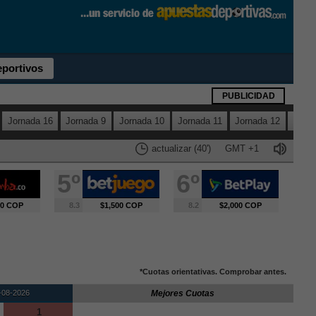
eportivos
PUBLICIDAD
Jornada 16
Jornada 9
Jornada 10
Jornada 11
Jornada 12
Jorna
actualizar (40')
GMT
+1
5º
6º
00 COP
8.3
$1,500 COP
8.2
$2,000 COP
*Cuotas orientativas. Comprobar antes.
-08-2026
Mejores Cuotas
1