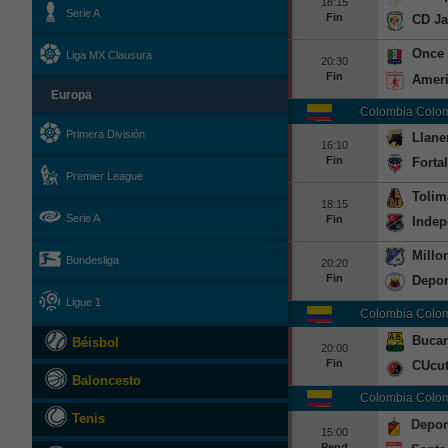
18:15
Serie A
Fin
CD Ja
Once 
Liga MX Clausura
20:30
Fin
Ameri
Europa
Colombia
Colom
Primera División
Llane
16:10
Fin
Forta
Premier League
Tolim
18:15
Serie A
Fin
Indep
Millo
Bundesliga
20:20
Fin
Depor
Ligue 1
Colombia
Colom
Buca
Béisbol
20:00
Fin
CUcu
Baloncesto
Colombia
Colom
Tenis
Depor
15:00
Pend