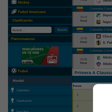
Santa
Hockey
Colombia
Colom
Futbol Americano
Depor
20:10
Clasificación
Pend
Itagui
Colombia
Colom
Chico
15:00
Patrocinadores
Pend
A. Pet
Colombia
Colom
Atleti
20:00
Pend
Atleti
Futbol
Primera A Clausu
Mundial
Puesto
Calendario
1
Clasificación
2
Fase final