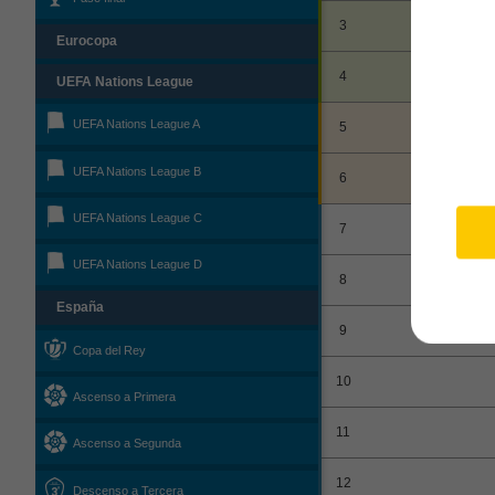
3
Eurocopa
4
UEFA Nations League
UEFA Nations League A
5
UEFA Nations League B
6
UEFA Nations League C
7
UEFA Nations League D
8
España
9
Copa del Rey
10
Ascenso a Primera
11
Ascenso a Segunda
12
Descenso a Tercera