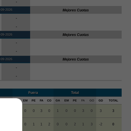
-
-09-2026
Mejores Cuotas
-
-
-09-2026
Mejores Cuotas
-
-
-09-2026
Mejores Cuotas
-
-
Fuera
Total
FA
CO
GA
EM
PE
FA
CO
GA
EM
PE
FA
GO
GD
TOTAL
0
0
1
0
0
3
0
1
0
0
3
0
3
3
0
1
0
0
1
1
2
0
0
2
1
3
-2
0