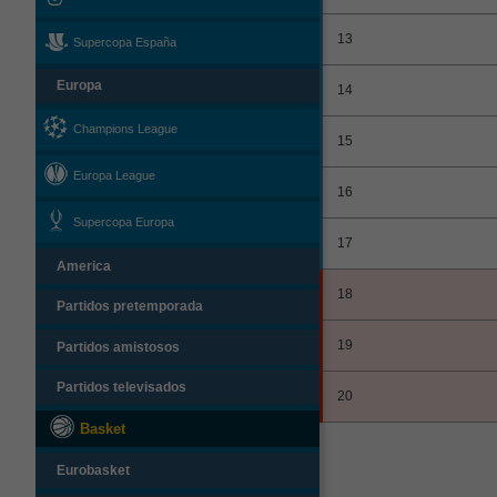
13
Supercopa España
Europa
14
Champions League
15
Europa League
16
Supercopa Europa
17
America
18
Partidos pretemporada
19
Partidos amistosos
Partidos televisados
20
Basket
Eurobasket