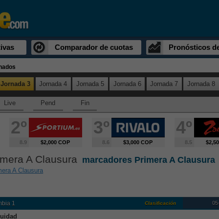
ivas
Comparador de cuotas
Pronósticos d
inados
Jornada 3
Jornada 4
Jornada 5
Jornada 6
Jornada 7
Jornada 8
Live
Pend
Fin
2º
3º
4º
8.9
$2,000 COP
8.6
$3,000 COP
8.5
$2,5
imera A Clausura
marcadores Primera A Clausura
mera A Clausura
05
bia 1
Clasificación
uidad