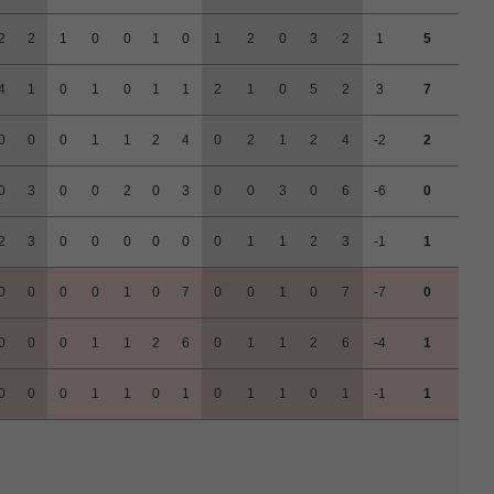
2
2
1
0
0
1
0
1
2
0
3
2
1
5
4
1
0
1
0
1
1
2
1
0
5
2
3
7
0
0
0
1
1
2
4
0
2
1
2
4
-2
2
0
3
0
0
2
0
3
0
0
3
0
6
-6
0
2
3
0
0
0
0
0
0
1
1
2
3
-1
1
0
0
0
0
1
0
7
0
0
1
0
7
-7
0
0
0
0
1
1
2
6
0
1
1
2
6
-4
1
0
0
0
1
1
0
1
0
1
1
0
1
-1
1