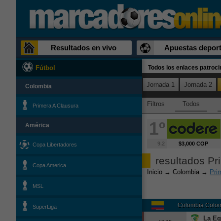
Resultados en vivo
Apuestas deport
Todos los enlaces patroc
Fútbol
Jornada 1
Jornada 2
Colombia
Filtros
Todos
Primera A Clausura
1º
América
9.2
$3,000 COP
Copa Libertadores
resultados Pr
Copa America
Inicio
→
Colombia
→
Pri
MSL
Colombia
Colom
SuperLiga
La Eq