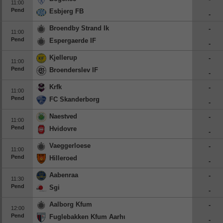
11:00
Pend
Esbjerg FB
-
Broendby Strand Ik
-
11:00
Pend
Espergaerde IF
-
Kjellerup
-
11:00
Pend
Broenderslev IF
-
Krfk
-
11:00
Pend
FC Skanderborg
-
Naestved
-
11:00
Pend
Hvidovre
-
Vaeggerloese
-
11:00
Pend
Hilleroed
-
Aabenraa
-
11:30
Pend
Sgi
-
Aalborg Kfum
-
12:00
Pend
Fuglebakken Kfum Aarhus
-