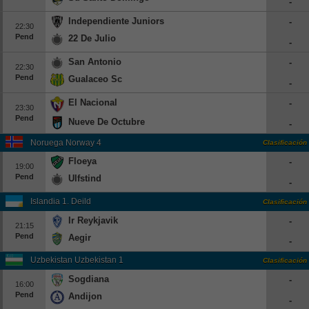
-
Independiente Juniors
-
22:30
Pend
22 De Julio
-
San Antonio
-
22:30
Pend
Gualaceo Sc
-
El Nacional
-
23:30
Pend
Nueve De Octubre
-
Noruega Norway 4
Clasificación
Floeya
-
19:00
Pend
Ulfstind
-
Islandia 1. Deild
Clasificación
Ir Reykjavik
-
21:15
Pend
Aegir
-
Uzbekistan Uzbekistan 1
Clasificación
Sogdiana
-
16:00
Pend
Andijon
-