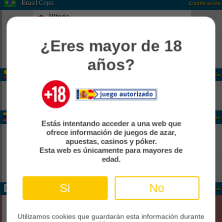
Brasil Copa
Clasificación
Vitoria
-
18:00
Pend
Athletico Paranaense
-
¿Eres mayor de 18
Corinthians
-
18:00
Pend
Internacional
años?
-
Colombia Colombia 2
Clasificación
Real CUndinamarca
-
14:00
Pend
Boca Juniors De Cali
-
Venezuela Venezuela 1
Clasificación
Estás intentando acceder a una web que
Rayo Zuliano
-
ofrece información de juegos de azar,
21:30
apuestas, casinos y póker.
Pend
Anzoategui FC
-
Esta web es únicamente para mayores de
edad.
Estudiantes Merida
-
22:00
Pend
Zamora FC
-
Sí
No
Internacional CONCACAF Caribbean Cup Grp. B
Clasificación
Cibao
0
02:00
Fin
Cavalier Sc
Utilizamos cookies que guardarán esta información durante
0