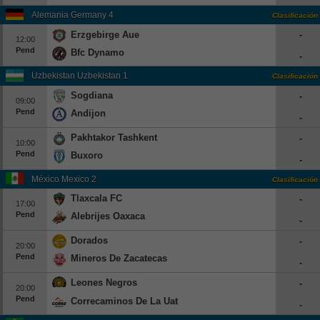
Alemania Germany 4
Clasificación
Erzgebirge Aue
-
12:00
Pend
Bfc Dynamo
-
Uzbekistan Uzbekistan 1
Clasificación
Sogdiana
-
09:00
Pend
Andijon
-
Pakhtakor Tashkent
-
10:00
Pend
Buxoro
-
México Mexico 2
Clasificación
Tlaxcala FC
-
17:00
Pend
Alebrijes Oaxaca
-
Dorados
-
20:00
Pend
Mineros De Zacatecas
-
Leones Negros
-
20:00
Pend
Correcaminos De La Uat
-