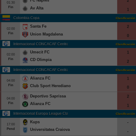
FC Naples
2
01:30
Fin
Av Alta
1
Colombia Copa
Clasificación
Santa Fe
2
02:00
Fin
Union Magdalena
0
Internacional CONCACAF Central American Cup Grp. B
Clasificación
Umecit FC
1
02:00
Fin
CD Olimpia
2
Internacional CONCACAF Central American Cup Grp. C
Clasificación
Alianza FC
1
04:00
Fin
Club Sport Herediano
0
Deportivo Saprissa
2
04:00
Fin
Alianza FC
1
Internacional Europa League Clasificación
Clasificación
Kups
-
17:00
Pend
Universitatea Craiova
-