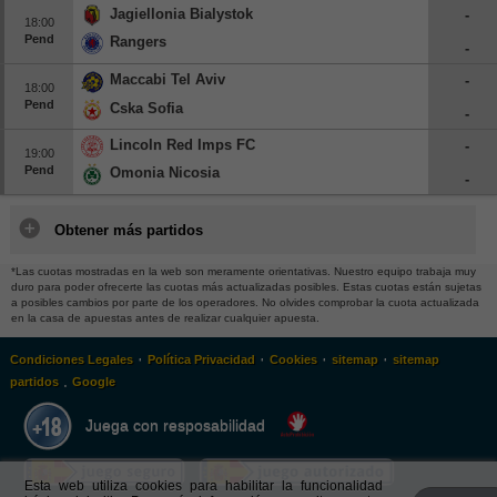
Jagiellonia Bialystok
-
18:00
Pend
Rangers
-
Maccabi Tel Aviv
-
18:00
Pend
Cska Sofia
-
Lincoln Red Imps FC
-
19:00
Pend
Omonia Nicosia
-
Obtener más partidos
*Las cuotas mostradas en la web son meramente orientativas. Nuestro equipo trabaja muy
duro para poder ofrecerte las cuotas más actualizadas posibles. Estas cuotas están sujetas
a posibles cambios por parte de los operadores. No olvides comprobar la cuota actualizada
en la casa de apuestas antes de realizar cualquier apuesta.
·
·
·
·
Condiciones Legales
Política Privacidad
Cookies
sitemap
sitemap
.
partidos
Google
Juega con resposabilidad
Esta web utiliza cookies para habilitar la funcionalidad