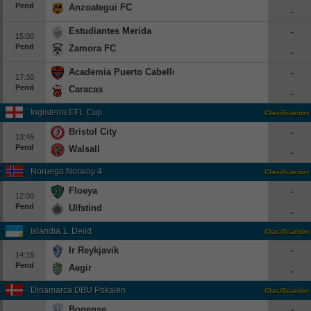
Pend
Anzoategui FC
-
Beisbol
Estudiantes Merida
-
15:00
Hockey
Pend
Zamora FC
-
Academia Puerto Cabello
-
Fútbol Americano
17:30
Pend
Caracas
-
Clasificación
Inglaterra EFL Cup
Clasificación
Bristol City
-
Casas de Apuestas
13:45
Pend
Walsall
-
Noruega Norway 4
Clasificación
Floeya
-
12:00
Pend
Ulfstind
-
Islandia 1. Deild
Clasificación
Ir Reykjavik
-
14:15
Pend
Aegir
-
Dinamarca DBU Pokalen
Clasificación
Bogense
-