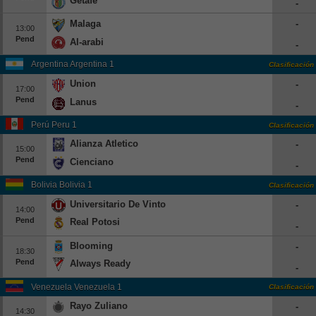
Getafe
-
Europa League
Malaga
-
13:00
Supercopa Europa
Pend
Al-arabi
-
Partidos amistosos
Argentina Argentina 1
Clasificación
Partidos televisados
Union
-
17:00
Pend
Lanus
-
Baloncesto
Perú Peru 1
Clasificación
Europa
Alianza Atletico
-
Euroliga
15:00
Pend
Cienciano
-
Eurocup
Bolivia Bolivia 1
Clasificación
España
Universitario De Vinto
-
14:00
ACB
Pend
Real Potosi
-
LEB
Blooming
-
Estados Unidos
18:30
Pend
Always Ready
-
NBA
Venezuela Venezuela 1
Clasificación
Tenis
Rayo Zuliano
-
14:30