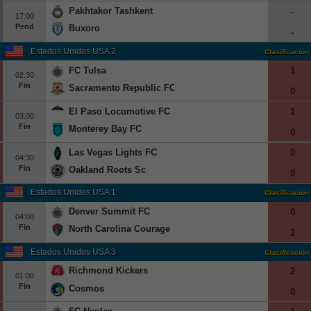
Pakhtakor Tashkent
-
17:00
Pend
Buxoro
-
Estados Unidos USA 2
Clasificación
FC Tulsa
1
02:30
Fin
Sacramento Republic FC
0
El Paso Locomotive FC
1
03:00
Fin
Monterey Bay FC
0
Las Vegas Lights FC
0
04:30
Fin
Oakland Roots Sc
0
Estados Unidos USA 1
Clasificación
Denver Summit FC
0
04:00
Fin
North Carolina Courage
2
Estados Unidos USA 3
Clasificación
Richmond Kickers
2
01:00
Fin
Cosmos
0