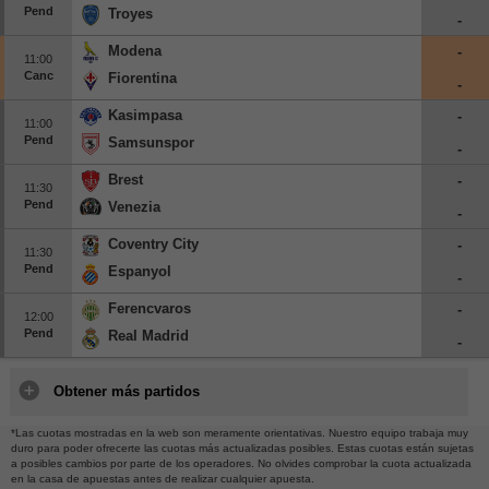
Pend
Troyes
-
Modena
-
11:00
Canc
Fiorentina
-
Kasimpasa
-
11:00
Pend
Samsunspor
-
Brest
-
11:30
Pend
Venezia
-
Coventry City
-
11:30
Pend
Espanyol
-
Ferencvaros
-
12:00
Pend
Real Madrid
-
Obtener más partidos
*Las cuotas mostradas en la web son meramente orientativas. Nuestro equipo trabaja muy
duro para poder ofrecerte las cuotas más actualizadas posibles. Estas cuotas están sujetas
a posibles cambios por parte de los operadores. No olvides comprobar la cuota actualizada
en la casa de apuestas antes de realizar cualquier apuesta.