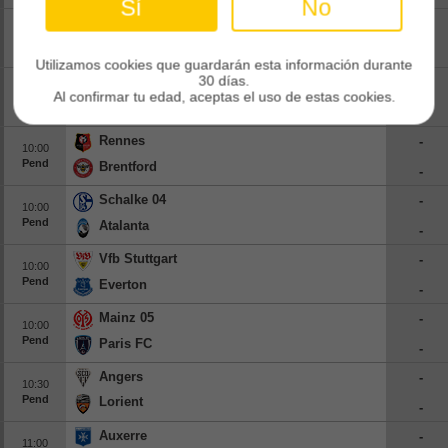
Sí
No
Werder Bremen
-
09:00
Pend
Paderborn
-
Utilizamos cookies que guardarán esta información durante
30 días.
Manchester United
-
10:00
Al confirmar tu edad, aceptas el uso de estas cookies.
Pend
Paris Saint-germain
-
Rennes
-
10:00
Pend
Brentford
-
Schalke 04
-
10:00
Pend
Atalanta
-
Vfb Stuttgart
-
10:00
Pend
Everton
-
Mainz 05
-
10:00
Pend
Paris FC
-
Angers
-
10:30
Pend
Lorient
-
Auxerre
-
11:00