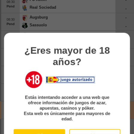
08:30
Pend
Beisbol
Real Sociedad
-
Augsburg
-
Hockey
08:30
Pend
Sassuolo
-
Fútbol Americano
Freiburg
-
08:30
Pend
Strasbourg
-
Clasificación
¿Eres mayor de 18
Brighton & Hove Albion
-
09:00
Casas de Apuestas
años?
Pend
Roma
-
Lens
-
09:00
Pend
Sunderland
-
Ipswich Town
-
09:00
Pend
Rayo Vallecano
Estás intentando acceder a una web que
-
ofrece información de juegos de azar,
Club Brugge U23
-
apuestas, casinos y póker.
09:00
Canc
Le Havre
Esta web es únicamente para mayores de
-
edad.
Tottenham Hotspur
-
09:00
Pend
Getafe
-