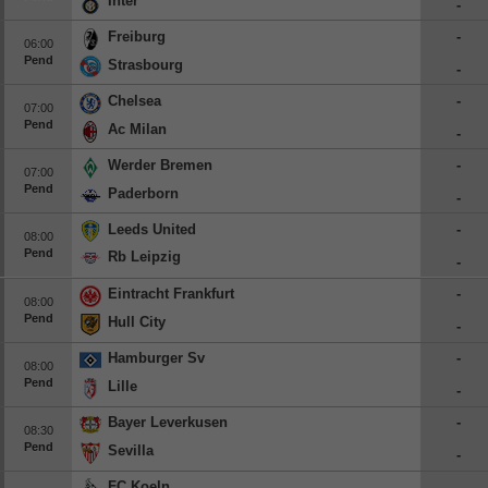
Inter
-
Europa League
Freiburg
-
06:00
Supercopa Europa
Pend
Strasbourg
-
Partidos amistosos
Chelsea
-
07:00
Partidos televisados
Pend
Ac Milan
-
Werder Bremen
-
Baloncesto
07:00
Pend
Paderborn
Europa
-
Leeds United
-
Euroliga
08:00
Pend
Rb Leipzig
Eurocup
-
España
Eintracht Frankfurt
-
08:00
Pend
Hull City
ACB
-
LEB
Hamburger Sv
-
08:00
Pend
Lille
Estados Unidos
-
NBA
Bayer Leverkusen
-
08:30
Pend
Sevilla
-
Tenis
FC Koeln
-