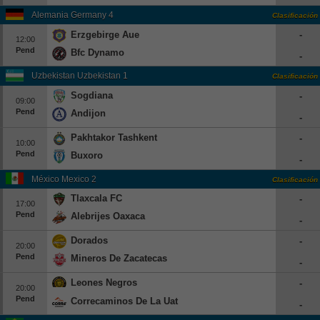
Alemania Germany 4
Clasificación
Erzgebirge Aue
-
12:00
Pend
Bfc Dynamo
-
Uzbekistan Uzbekistan 1
Clasificación
Sogdiana
-
09:00
Pend
Andijon
-
Pakhtakor Tashkent
-
10:00
Pend
Buxoro
-
México Mexico 2
Clasificación
Tlaxcala FC
-
17:00
Pend
Alebrijes Oaxaca
-
Dorados
-
20:00
Pend
Mineros De Zacatecas
-
Leones Negros
-
20:00
Pend
Correcaminos De La Uat
-