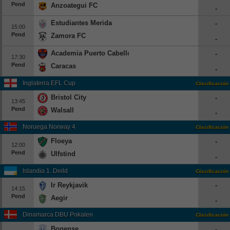
Pend
Anzoategui FC
-
Beisbol
Estudiantes Merida
-
15:00
Hockey
Pend
Zamora FC
-
Academia Puerto Cabello
-
Fútbol Americano
17:30
Pend
Caracas
-
Clasificación
Inglaterra EFL Cup
Clasificación
Bristol City
-
Casas de Apuestas
13:45
Pend
Walsall
-
Noruega Norway 4
Clasificación
Floeya
-
12:00
Pend
Ulfstind
-
Islandia 1. Deild
Clasificación
Ir Reykjavik
-
14:15
Pend
Aegir
-
Dinamarca DBU Pokalen
Clasificación
Bogense
-