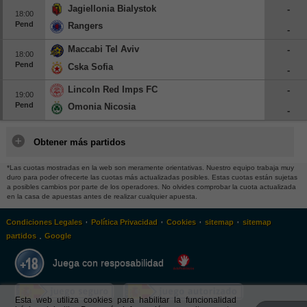
Jagiellonia Bialystok
-
18:00
Pend
Rangers
-
Maccabi Tel Aviv
-
18:00
Pend
Cska Sofia
-
Lincoln Red Imps FC
-
19:00
Pend
Omonia Nicosia
-
Obtener más partidos
*Las cuotas mostradas en la web son meramente orientativas. Nuestro equipo trabaja muy
duro para poder ofrecerte las cuotas más actualizadas posibles. Estas cuotas están sujetas
a posibles cambios por parte de los operadores. No olvides comprobar la cuota actualizada
en la casa de apuestas antes de realizar cualquier apuesta.
·
·
·
·
Condiciones Legales
Política Privacidad
Cookies
sitemap
sitemap
.
partidos
Google
Juega con resposabilidad
Esta web utiliza cookies para habilitar la funcionalidad