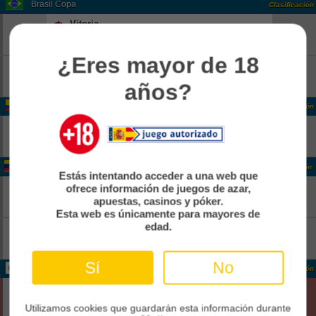
Brasil Copa
Clasificación
Vitoria
-
18:00
Pend
Athletico Paranaense
-
¿Eres mayor de 18
Corinthians
-
18:00
Pend
Internacional
años?
-
Colombia Colombia 2
Clasificación
Real CUndinamarca
-
14:00
Pend
Boca Juniors De Cali
-
Venezuela Venezuela 1
Clasificación
Estás intentando acceder a una web que
Rayo Zuliano
-
ofrece información de juegos de azar,
21:30
apuestas, casinos y póker.
Pend
Anzoategui FC
-
Esta web es únicamente para mayores de
edad.
Estudiantes Merida
-
22:00
Pend
Zamora FC
-
Sí
No
Internacional CONCACAF Caribbean Cup Grp. B
Clasificación
Cibao
0
02:00
Fin
Cavalier Sc
Utilizamos cookies que guardarán esta información durante
0