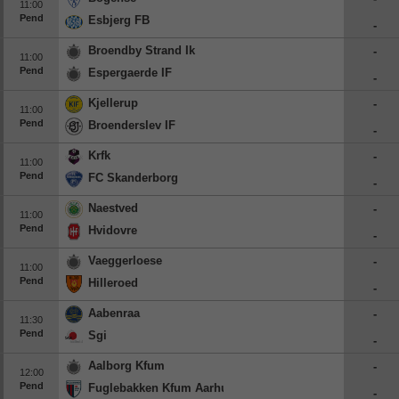
11:00
Pend
Esbjerg FB
-
Broendby Strand Ik
-
11:00
Pend
Espergaerde IF
-
Kjellerup
-
11:00
Pend
Broenderslev IF
-
Krfk
-
11:00
Pend
FC Skanderborg
-
Naestved
-
11:00
Pend
Hvidovre
-
Vaeggerloese
-
11:00
Pend
Hilleroed
-
Aabenraa
-
11:30
Pend
Sgi
-
Aalborg Kfum
-
12:00
Pend
Fuglebakken Kfum Aarhus
-