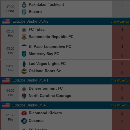
Pakhtakor Tashkent
-
17:00
Pend
Buxoro
-
Estados Unidos USA 2
Clasificación
FC Tulsa
1
02:30
Fin
Sacramento Republic FC
0
El Paso Locomotive FC
1
03:00
Fin
Monterey Bay FC
0
Las Vegas Lights FC
0
04:30
Fin
Oakland Roots Sc
0
Estados Unidos USA 1
Clasificación
Denver Summit FC
0
04:00
Fin
North Carolina Courage
2
Estados Unidos USA 3
Clasificación
Richmond Kickers
2
01:00
Fin
Cosmos
0