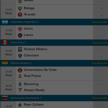
Getafe
-
Europa League
Malaga
-
13:00
Supercopa Europa
Pend
Al-arabi
-
Partidos amistosos
Argentina Argentina 1
Clasificación
Partidos televisados
Union
-
17:00
Pend
Lanus
-
Baloncesto
Perú Peru 1
Clasificación
Europa
Alianza Atletico
-
Euroliga
15:00
Pend
Cienciano
-
Eurocup
Bolivia Bolivia 1
Clasificación
España
Universitario De Vinto
-
14:00
ACB
Pend
Real Potosi
-
LEB
Blooming
-
Estados Unidos
18:30
Pend
Always Ready
-
NBA
Venezuela Venezuela 1
Clasificación
Tenis
Rayo Zuliano
-
14:30