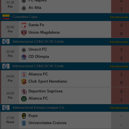
FC Naples
2
01:30
Fin
Av Alta
1
Colombia Copa
Clasificación
Santa Fe
2
02:00
Fin
Union Magdalena
0
Internacional CONCACAF Central American Cup Grp. B
Clasificación
Umecit FC
1
02:00
Fin
CD Olimpia
2
Internacional CONCACAF Central American Cup Grp. C
Clasificación
Alianza FC
1
04:00
Fin
Club Sport Herediano
0
Deportivo Saprissa
2
04:00
Fin
Alianza FC
1
Internacional Europa League Clasificación
Clasificación
Kups
-
17:00
Pend
Universitatea Craiova
-