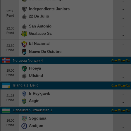
-
Independiente Juniors
-
22:30
Pend
22 De Julio
-
San Antonio
-
22:30
Pend
Gualaceo Sc
-
El Nacional
-
23:30
Pend
Nueve De Octubre
-
Noruega Norway 4
Clasificación
Floeya
-
19:00
Pend
Ulfstind
-
Islandia 1. Deild
Clasificación
Ir Reykjavik
-
21:15
Pend
Aegir
-
Uzbekistan Uzbekistan 1
Clasificación
Sogdiana
-
16:00
Pend
Andijon
-