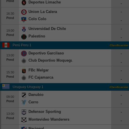
Pend
Deportes Limache
-
Union La Calera
-
16:30
Pend
Colo Colo
-
Universidad De Chile
-
19:00
Pend
Palestino
-
Perú Peru 1
Clasificación
Deportivo Garcilaso
-
13:00
Pend
Club Deportivo Moquegua
-
FBc Melgar
-
15:30
Pend
FC Cajamarca
-
Uruguay Uruguay 1
Clasificación
Danubio
-
09:00
Pend
Cerro
-
Defensor Sporting
-
13:00
Pend
Montevideo Wanderers
-
Nacional
-