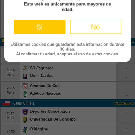
Esta web es únicamente para mayores de
Red Bull Bragantino
-
edad.
16:30
Pend
Corinthians
-
Flamengo
-
Sí
No
17:30
Pend
Vitoria
-
Colombia Colombia 1
Clasificación
Utilizamos cookies que guardarán esta información durante
30 días.
Alianza FC
-
16:05
Al confirmar tu edad, aceptas el uso de estas cookies.
Pend
Bucaramanga
-
CD Jaguares
-
18:10
Pend
Once Caldas
-
America De Cali
-
20:15
Pend
Atletico Nacional
-
Chile Chile 1
Clasificación
Deportes Concepcion
-
11:30
Pend
Universidad De Concepcion
-
O'higgins
-
14:00