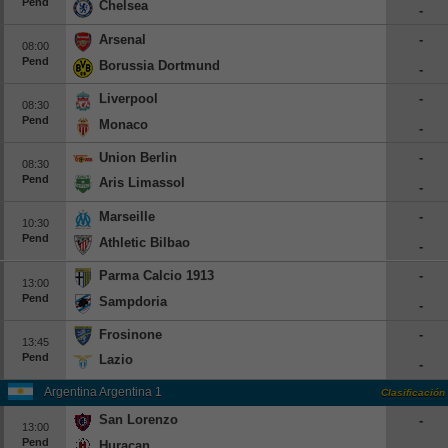
Pend
Chelsea
-
Europa League
Arsenal
-
08:00
Supercopa Europa
Pend
Borussia Dortmund
-
Partidos amistosos
Liverpool
-
08:30
Partidos televisados
Pend
Monaco
-
Baloncesto
Union Berlin
-
08:30
Pend
Europa
Aris Limassol
-
Euroliga
Marseille
-
10:30
Pend
Eurocup
Athletic Bilbao
-
España
Parma Calcio 1913
-
13:00
ACB
Pend
Sampdoria
-
LEB
Frosinone
-
13:45
Estados Unidos
Pend
Lazio
-
NBA
Argentina Argentina 1
Clasificación
San Lorenzo
-
Tenis
13:00
Pend
Huracan