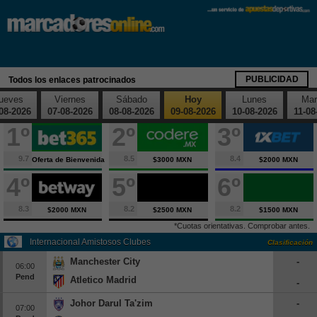
X
Fútbol
España
PUBLICIDAD
Todos los enlaces patrocinados
Primera División
ueves
Viernes
Sábado
Hoy
Lunes
Mar
Segunda División
08-2026
07-08-2026
08-08-2026
09-08-2026
10-08-2026
11-08
1º
2º
3º
Segunda B
Tercera División
9.7
8.5
8.4
Oferta de Bienvenida
$3000 MXN
$2000 MXN
Copa del Rey
4º
5º
6º
Supercopa España
Europa
8.3
8.2
8.2
$2000 MXN
$2500 MXN
$1500 MXN
*Cuotas orientativas. Comprobar antes.
Premier League
Internacional Amistosos Clubes
Clasificación
Serie A
Manchester City
-
06:00
Bundesliga
Pend
Atletico Madrid
-
Ligue 1
Johor Darul Ta'zim
-
07:00
Champions League