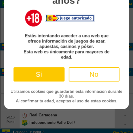
años?
Brasil Copa
Clasificación
Vitoria
-
18:00
Pend
Athletico Paranaense
-
Corinthians
-
18:00
Estás intentando acceder a una web que
Pend
Internacional
-
ofrece información de juegos de azar,
apuestas, casinos y póker.
Colombia Colombia 2
Clasificación
Esta web es únicamente para mayores de
Real CUndinamarca
-
edad.
14:00
Pend
Boca Juniors De Cali
-
Colombia Colombia 2
Clasificación
Sí
No
Atletico FC
-
16:00
Pend
Real Santander
-
Utilizamos cookies que guardarán esta información durante
30 días.
Bogota FC
-
16:30
Al confirmar tu edad, aceptas el uso de estas cookies.
Pend
Leones
-
Real Cartagena
-
20:10
Pend
Independiente Valle Del Cauca
-
Ecuador Ecuador 2
Clasificación