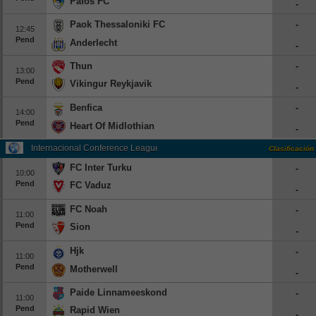
Pafos FC
-
Paok Thessaloniki FC
-
12:45
Pend
Anderlecht
-
Thun
-
13:00
Pend
Vikingur Reykjavik
-
Benfica
-
14:00
Pend
Heart Of Midlothian
-
Internacional Conference League Qualification
Clasificación
FC Inter Turku
-
10:00
Pend
FC Vaduz
-
FC Noah
-
11:00
Pend
Sion
-
Hjk
-
11:00
Pend
Motherwell
-
Paide Linnameeskond
-
11:00
Pend
Rapid Wien
-