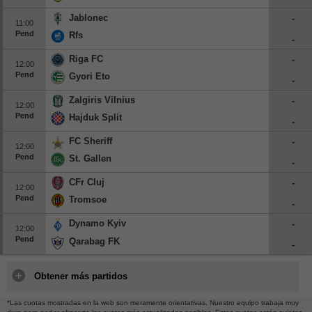
Jablonec
-
11:00
Pend
Rfs
-
Riga FC
-
12:00
Pend
Gyori Eto
-
Zalgiris Vilnius
-
12:00
Pend
Hajduk Split
-
FC Sheriff
-
12:00
Pend
St. Gallen
-
CFr Cluj
-
12:00
Pend
Tromsoe
-
Dynamo Kyiv
-
12:00
Pend
Qarabag FK
-
Obtener más partidos
*Las cuotas mostradas en la web son meramente orientativas. Nuestro equipo trabaja muy