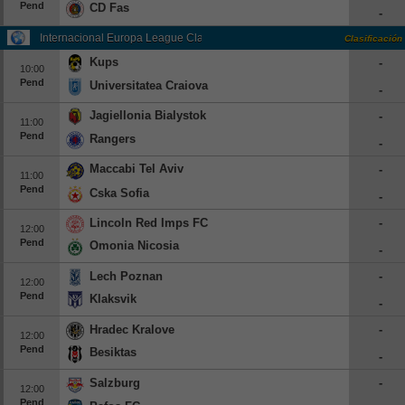
Pend
CD Fas
-
Internacional Europa League Clasificación
Clasificación
Kups
-
10:00
Pend
Universitatea Craiova
-
Jagiellonia Bialystok
-
11:00
Pend
Rangers
-
Maccabi Tel Aviv
-
11:00
Pend
Cska Sofia
-
Lincoln Red Imps FC
-
12:00
Pend
Omonia Nicosia
-
Lech Poznan
-
12:00
Pend
Klaksvik
-
Hradec Kralove
-
12:00
Pend
Besiktas
-
Salzburg
-
12:00
Pend