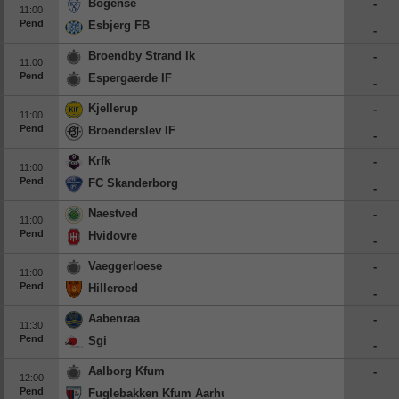
Bogense
-
11:00
Pend
Esbjerg FB
-
Broendby Strand Ik
-
11:00
Pend
Espergaerde IF
-
Kjellerup
-
11:00
Pend
Broenderslev IF
-
Krfk
-
11:00
Pend
FC Skanderborg
-
Naestved
-
11:00
Pend
Hvidovre
-
Vaeggerloese
-
11:00
Pend
Hilleroed
-
Aabenraa
-
11:30
Pend
Sgi
-
Aalborg Kfum
-
12:00
Pend
Fuglebakken Kfum Aarhus
-