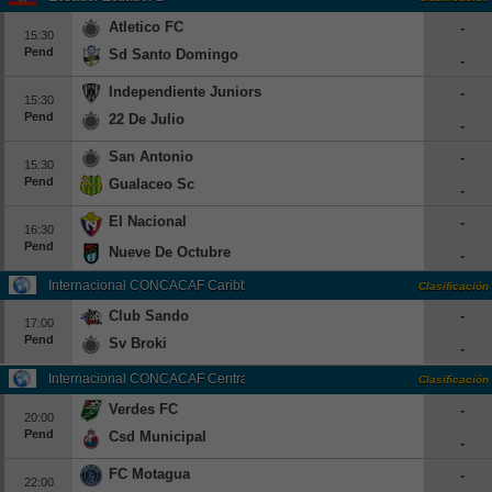
Atletico FC
-
15:30
Pend
Sd Santo Domingo
-
Independiente Juniors
-
15:30
Pend
22 De Julio
-
San Antonio
-
15:30
Pend
Gualaceo Sc
-
El Nacional
-
16:30
Pend
Nueve De Octubre
-
Internacional CONCACAF Caribbean Cup Grp. A
Clasificación
Club Sando
-
17:00
Pend
Sv Broki
-
Internacional CONCACAF Central American Cup Grp. D
Clasificación
Verdes FC
-
20:00
Pend
Csd Municipal
-
FC Motagua
-
22:00