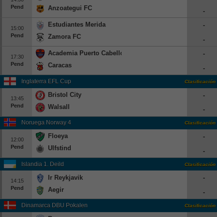
Pend
Anzoategui FC
Beisbol
-
Estudiantes Merida
-
15:00
Hockey
Pend
Zamora FC
-
Fútbol Americano
Academia Puerto Cabello
-
17:30
Pend
Caracas
-
Clasificación
Inglaterra EFL Cup
Clasificación
Casas de Apuestas
Bristol City
-
13:45
Pend
Walsall
-
Noruega Norway 4
Clasificación
Floeya
-
12:00
Pend
Ulfstind
-
Islandia 1. Deild
Clasificación
Ir Reykjavik
-
14:15
Pend
Aegir
-
Dinamarca DBU Pokalen
Clasificación