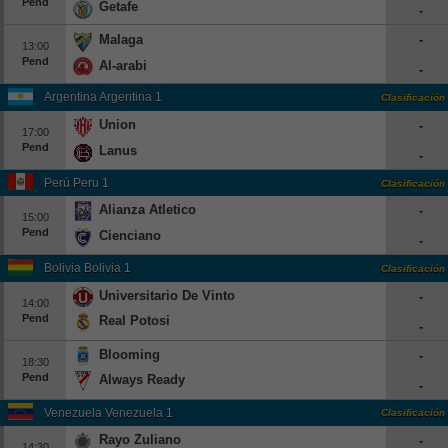
Pend
Getafe
-
Europa League
Malaga
-
13:00
Supercopa Europa
Pend
Al-arabi
-
Partidos amistosos
Argentina Argentina 1
Clasificación
Partidos televisados
Union
-
17:00
Pend
Lanus
Baloncesto
-
Europa
Perú Peru 1
Clasificación
Alianza Atletico
-
Euroliga
15:00
Pend
Cienciano
Eurocup
-
España
Bolivia Bolivia 1
Clasificación
Universitario De Vinto
-
ACB
14:00
Pend
Real Potosi
-
LEB
Blooming
-
Estados Unidos
18:30
Pend
Always Ready
-
NBA
Venezuela Venezuela 1
Clasificación
Tenis
Rayo Zuliano
-
14:30