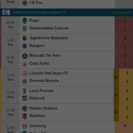
Pend
CD Fas
-
Internacional Europa League Clasificación
Clasificación
Kups
1
10:00
Fin
Universitatea Craiova
1
Jagiellonia Bialystok
2
11:00
Fin
Rangers
1
Maccabi Tel Aviv
0
11:00
Fin
Cska Sofia
3
Lincoln Red Imps FC
1
12:00
90'
2Par
Omonia Nicosia
0
Lech Poznan
1
12:00
90'
2Par
Klaksvik
0
Hradec Kralove
0
12:00
90'
2Par
Besiktas
1
Salzburg
0
12:00
Inte