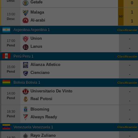
Desc
Getafe
0
Europa League
Malaga
1
13:00
Supercopa Europa
90'
Desc
Al-arabi
1
Partidos amistosos
Argentina Argentina 1
Clasificación
Partidos televisados
Union
-
17:00
Pend
Lanus
Baloncesto
-
Europa
Perú Peru 1
Clasificación
Alianza Atletico
-
Euroliga
15:00
Pend
Cienciano
Eurocup
-
España
Bolivia Bolivia 1
Clasificación
Universitario De Vinto
-
ACB
14:00
Pend
Real Potosi
-
LEB
Blooming
-
Estados Unidos
18:30
Pend
Always Ready
-
NBA
Venezuela Venezuela 1
Clasificación
Tenis
Rayo Zuliano
-
14:30