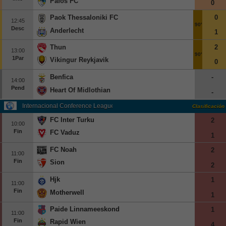
Pafos FC
0
Paok Thessaloniki FC
0
12:45
90'
Desc
Anderlecht
1
Thun
2
13:00
90'
1Par
Vikingur Reykjavik
0
Benfica
-
14:00
Pend
Heart Of Midlothian
-
Internacional Conference League Qualification
Clasificación
FC Inter Turku
2
10:00
Fin
FC Vaduz
1
FC Noah
2
11:00
Fin
Sion
2
Hjk
1
11:00
Fin
Motherwell
1
Paide Linnameeskond
1
11:00
Fin
Rapid Wien
4