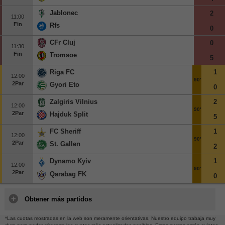
Jablonec
2
11:00
Fin
Rfs
0
CFr Cluj
0
11:30
Fin
Tromsoe
5
Riga FC
1
12:00
90'
2Par
Gyori Eto
0
Zalgiris Vilnius
2
12:00
90'
2Par
Hajduk Split
5
FC Sheriff
1
12:00
90'
2Par
St. Gallen
2
Dynamo Kyiv
1
12:00
90'
2Par
Qarabag FK
0
Obtener más partidos
*Las cuotas mostradas en la web son meramente orientativas. Nuestro equipo trabaja muy