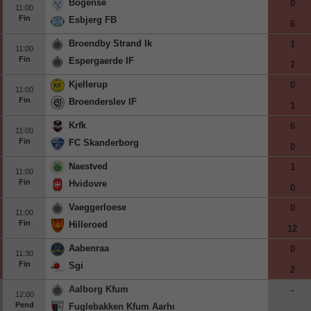
Bogense
0
11:00
Fin
Esbjerg FB
6
Broendby Strand Ik
1
11:00
Fin
Espergaerde IF
7
Kjellerup
0
11:00
Fin
Broenderslev IF
1
Krfk
6
11:00
Fin
FC Skanderborg
0
Naestved
1
11:00
Fin
Hvidovre
0
Vaeggerloese
0
11:00
Fin
Hilleroed
12
Aabenraa
0
11:30
Fin
Sgi
2
Aalborg Kfum
-
12:00
Pend
Fuglebakken Kfum Aarhus
-