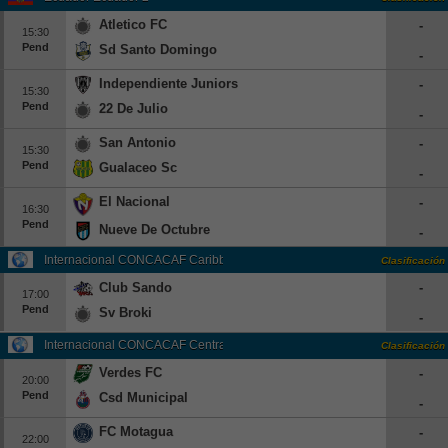
Atletico FC
-
15:30
Pend
Sd Santo Domingo
-
Independiente Juniors
-
15:30
Pend
22 De Julio
-
San Antonio
-
15:30
Pend
Gualaceo Sc
-
El Nacional
-
16:30
Pend
Nueve De Octubre
-
Internacional CONCACAF Caribbean Cup Grp. A
Clasificación
Club Sando
-
17:00
Pend
Sv Broki
-
Internacional CONCACAF Central American Cup Grp. D
Clasificación
Verdes FC
-
20:00
Pend
Csd Municipal
-
FC Motagua
-
22:00