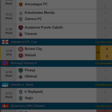
Pend
Anzoategui FC
Beisbol
-
Estudiantes Merida
-
15:00
Hockey
Pend
Zamora FC
-
Fútbol Americano
Academia Puerto Cabello
-
17:30
Pend
Caracas
-
Clasificación
Inglaterra EFL Cup
Clasificación
Casas de Apuestas
Bristol City
0
13:45
90'
1Par
Walsall
0
Noruega Norway 4
Clasificación
Floeya
-
12:00
Pend
Ulfstind
-
Islandia 1. Deild
Clasificación
Ir Reykjavik
-
14:15
Pend
Aegir
-
Dinamarca DBU Pokalen
Clasificación