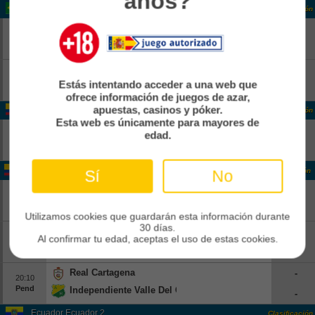
años?
Brasil Copa
Clasificación
Vitoria
-
18:00
Pend
Athletico Paranaense
-
Corinthians
-
18:00
Estás intentando acceder a una web que
Pend
Internacional
-
ofrece información de juegos de azar,
apuestas, casinos y póker.
Colombia Colombia 2
Clasificación
Esta web es únicamente para mayores de
Real CUndinamarca
-
edad.
14:00
Pend
Boca Juniors De Cali
-
Colombia Colombia 2
Clasificación
Sí
No
Atletico FC
-
16:00
Pend
Real Santander
-
Utilizamos cookies que guardarán esta información durante
30 días.
Bogota FC
-
16:30
Al confirmar tu edad, aceptas el uso de estas cookies.
Pend
Leones
-
Real Cartagena
-
20:10
Pend
Independiente Valle Del Cauca
-
Ecuador Ecuador 2
Clasificación