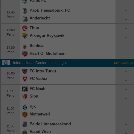
Pafos FC
-
Paok Thessaloniki FC
-
12:45
Pend
Anderlecht
-
Thun
-
13:00
Pend
Vikingur Reykjavik
-
Benfica
-
14:00
Pend
Heart Of Midlothian
-
Internacional Conference League Qualification
Clasificación
FC Inter Turku
-
10:00
Pend
FC Vaduz
-
FC Noah
-
11:00
Pend
Sion
-
Hjk
-
11:00
Pend
Motherwell
-
Paide Linnameeskond
-
11:00
Pend
Rapid Wien
-