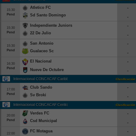
Atletico FC
-
15:30
Pend
Sd Santo Domingo
-
Independiente Juniors
-
15:30
Pend
22 De Julio
-
San Antonio
-
15:30
Pend
Gualaceo Sc
-
El Nacional
-
16:30
Pend
Nueve De Octubre
-
Internacional CONCACAF Caribbean Cup Grp. A
Clasificación
Club Sando
-
17:00
Pend
Sv Broki
-
Internacional CONCACAF Central American Cup Grp. D
Clasificación
Verdes FC
-
20:00
Pend
Csd Municipal
-
FC Motagua
-
22:00