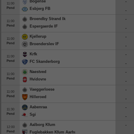
Bogense
-
11:00
Pend
Esbjerg FB
-
Broendby Strand Ik
-
11:00
Pend
Espergaerde IF
-
Kjellerup
-
11:00
Pend
Broenderslev IF
-
Krfk
-
11:00
Pend
FC Skanderborg
-
Naestved
-
11:00
Pend
Hvidovre
-
Vaeggerloese
-
11:00
Pend
Hilleroed
-
Aabenraa
-
11:30
Pend
Sgi
-
Aalborg Kfum
-
12:00
Pend
Fuglebakken Kfum Aarhus
-