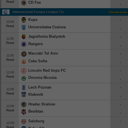
Pend
CD Fas
-
Internacional Europa League Clasificación
Clasificación
Kups
-
10:00
Pend
Universitatea Craiova
-
Jagiellonia Bialystok
-
11:00
Pend
Rangers
-
Maccabi Tel Aviv
-
11:00
Pend
Cska Sofia
-
Lincoln Red Imps FC
-
12:00
Pend
Omonia Nicosia
-
Lech Poznan
-
12:00
Pend
Klaksvik
-
Hradec Kralove
-
12:00
Pend
Besiktas
-
Salzburg
-
12:00
Pend