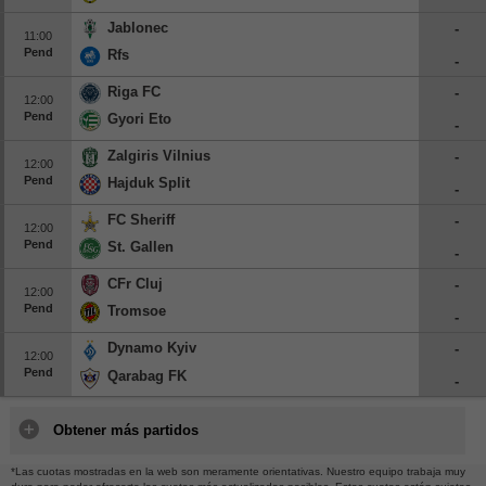
Jablonec
-
11:00
Pend
Rfs
-
Riga FC
-
12:00
Pend
Gyori Eto
-
Zalgiris Vilnius
-
12:00
Pend
Hajduk Split
-
FC Sheriff
-
12:00
Pend
St. Gallen
-
CFr Cluj
-
12:00
Pend
Tromsoe
-
Dynamo Kyiv
-
12:00
Pend
Qarabag FK
-
Obtener más partidos
*Las cuotas mostradas en la web son meramente orientativas. Nuestro equipo trabaja muy