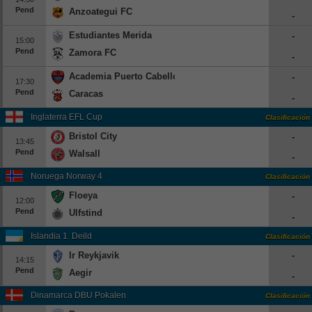
Pend
Anzoategui FC
Beisbol
-
Estudiantes Merida
-
15:00
Hockey
Pend
Zamora FC
-
Fútbol Americano
Academia Puerto Cabello
-
17:30
Pend
Caracas
-
Clasificación
Inglaterra EFL Cup
Clasificación
Casas de Apuestas
Bristol City
-
13:45
Pend
Walsall
-
Noruega Norway 4
Clasificación
Floeya
-
12:00
Pend
Ulfstind
-
Islandia 1. Deild
Clasificación
Ir Reykjavik
-
14:15
Pend
Aegir
-
Dinamarca DBU Pokalen
Clasificación