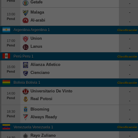
Pend
Getafe
-
Europa League
Malaga
-
13:00
Supercopa Europa
Pend
Al-arabi
-
Partidos amistosos
Argentina Argentina 1
Clasificación
Partidos televisados
Union
-
17:00
Pend
Lanus
Baloncesto
-
Europa
Perú Peru 1
Clasificación
Alianza Atletico
-
Euroliga
15:00
Pend
Cienciano
Eurocup
-
España
Bolivia Bolivia 1
Clasificación
Universitario De Vinto
-
ACB
14:00
Pend
Real Potosi
-
LEB
Blooming
-
Estados Unidos
18:30
Pend
Always Ready
-
NBA
Venezuela Venezuela 1
Clasificación
Tenis
Rayo Zuliano
-
14:30