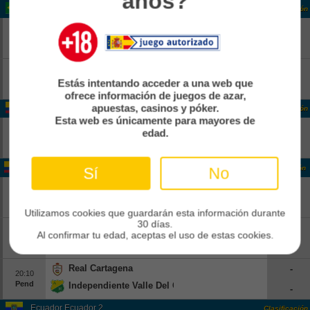
años?
Brasil Copa
Clasificación
Vitoria
-
18:00
Pend
Athletico Paranaense
-
Corinthians
-
18:00
Estás intentando acceder a una web que
Pend
Internacional
-
ofrece información de juegos de azar,
apuestas, casinos y póker.
Colombia Colombia 2
Clasificación
Esta web es únicamente para mayores de
Real CUndinamarca
-
edad.
14:00
Pend
Boca Juniors De Cali
-
Colombia Colombia 2
Clasificación
Sí
No
Atletico FC
-
16:00
Pend
Real Santander
-
Utilizamos cookies que guardarán esta información durante
30 días.
Bogota FC
-
16:30
Al confirmar tu edad, aceptas el uso de estas cookies.
Pend
Leones
-
Real Cartagena
-
20:10
Pend
Independiente Valle Del Cauca
-
Ecuador Ecuador 2
Clasificación