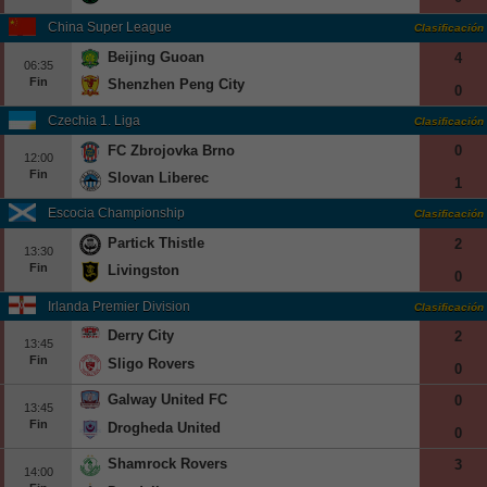
China Super League
Clasificación
Beijing Guoan
4
06:35
Fin
Shenzhen Peng City
0
Czechia 1. Liga
Clasificación
FC Zbrojovka Brno
0
12:00
Fin
Slovan Liberec
1
Escocia Championship
Clasificación
Partick Thistle
2
13:30
Fin
Livingston
0
Irlanda Premier Division
Clasificación
Derry City
2
13:45
Fin
Sligo Rovers
0
Galway United FC
0
13:45
Fin
Drogheda United
0
Shamrock Rovers
3
14:00