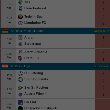
Tns
2
13:45
Fin
Haverfordwest
0
Trefelin Bgc
0
13:45
Fin
Llandudno FC
4
Armenia Premier League
Clasificación
Ararat
1
10:00
Fin
Sardarapat
2
Ararat Armenia
2
10:00
Fin
Urartu FC
1
Austria 2. Liga
Clasificación
FC Liefering
2
11:30
Fin
Spg Hogo Wels
3
Skn St. Poelten
0
11:30
Fin
Austria Wien Ii
1
Bw Linz
3
13:30
Fin
FC Wacker Innsbruck
0