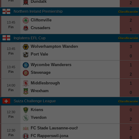
Fin
Dundalk
2
Northern Ireland Premiership
Clasificación
Cliftonville
2
13:45
Fin
Crusaders
1
Inglaterra EFL Cup
Clasificación
Wolverhampton Wanderers
3
13:45
Fin
Port Vale
0
Wycombe Wanderers
1
13:45
Fin
Stevenage
2
Middlesbrough
1
14:00
Fin
Wrexham
0
Suiza Challenge League
Clasificación
Kriens
0
12:30
Fin
Yverdon
2
FC Stade Lausanne-ouchy
2
12:30
Fin
FC Rapperswil-jona
0