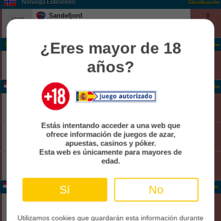
Noruega Eliteserien
Clasificación
Sandefjord
0
12:00
Fin
Kfum
1
¿Eres mayor de 18
Portugal Liga Portugal
Clasificación
Estoril
1
años?
14:15
Fin
Famalicao
1
Holanda Eerste Divisie
Clasificación
FC Dordrecht
2
13:00
Fin
Jong Ajax
1
Estás intentando acceder a una web que
FC Emmen
1
13:00
ofrece información de juegos de azar,
Fin
Roda Jc Kerkrade
apuestas, casinos y póker.
0
Esta web es únicamente para mayores de
Top Oss
1
edad.
13:00
Fin
Nac Breda
2
Sí
No
Holanda Eerste Divisie
Clasificación
Vvv-venlo
3
13:00
Fin
Heracles
4
Utilizamos cookies que guardarán esta información durante