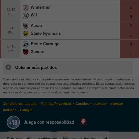
Winterthur
5
12:30
Fin
Wil
0
Aarau
2
13:15
Fin
Stade Nyonnais
1
Etoile Carouge
0
13:15
Fin
Xamax
1
Obtener más partidos
*Las cuotas mostradas en la web son meramente orientativas. Nuestro equipo trabaja muy
duro para poder ofrecerte las cuotas más actualizadas posibles. Estas cuotas están sujetas
a posibles cambios por parte de los operadores. No olvides comprobar la cuota actualizada
en la casa de apuestas antes de realizar cualquier apuesta.
·
·
·
·
Condiciones Legales
Política Privacidad
Cookies
sitemap
sitemap
.
partidos
Google
Juega con resposabilidad
Esta web utiliza cookies para habilitar la funcionalidad