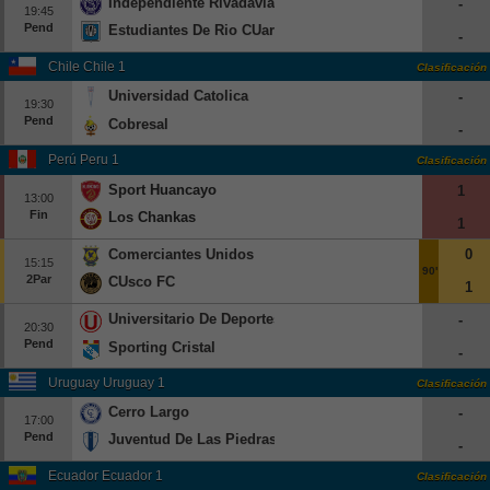
Independiente Rivadavia
-
19:45
Beisbol
Pend
Estudiantes De Rio CUarto
-
Chile Chile 1
Clasificación
Hockey
Universidad Catolica
-
19:30
Fútbol Americano
Pend
Cobresal
-
Perú Peru 1
Clasificación
Clasificación
Sport Huancayo
1
13:00
Casas de Apuestas
Fin
Los Chankas
1
Comerciantes Unidos
0
15:15
90'
2Par
CUsco FC
1
Universitario De Deportes
-
20:30
Pend
Sporting Cristal
-
Uruguay Uruguay 1
Clasificación
Cerro Largo
-
17:00
Pend
Juventud De Las Piedras
-
Ecuador Ecuador 1
Clasificación