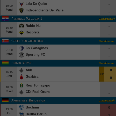
Ldu De Quito
-
19:00
Pend
Independiente Del Valle
-
Paraguay Paraguay 1
Clasificación
Rubio Nu
-
16:30
Pend
Recoleta
-
Costa Rica Costa Rica 1
Clasificación
Cs Cartagines
-
21:00
Pend
Sporting FC
-
Bolivia Bolivia 1
Clasificación
Abb
0
16:15
90'
1Par
Guabira
0
Real Tomayapo
-
18:30
Pend
CDt Real Oruro
-
Alemania 2. Bundesliga
Clasificación
Bochum
0
13:30
Fin
Hertha Berlin
1