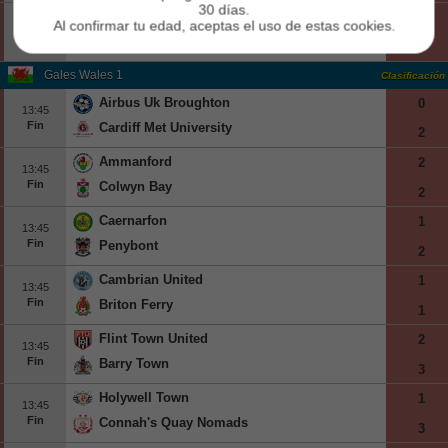
30 días.
Vitesse
1
Al confirmar tu edad, aceptas el uso de estas cookies.
13:00
Fin
Rkc Waalwijk
1
Gales Wales 1
Clasificación
Airbus Uk Broughton
0
13:45
Fin
Cardiff Met University
2
Ammanford
2
13:45
Fin
Colwyn Bay
2
Caernarfon
1
13:45
Fin
Penybont
2
Cambrian United
1
13:45
Fin
Briton Ferry
1
Flint Town United
2
13:45
Fin
Barry Town
3
Holywell Town
1
13:45
Fin
Connah's Quay Nomads
3