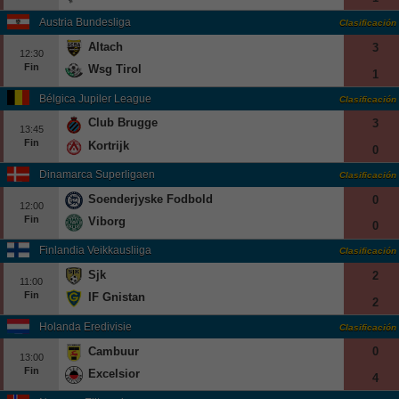
Austria Bundesliga
Clasificación
Altach
3
12:30
Fin
Wsg Tirol
1
Bélgica Jupiler League
Clasificación
Club Brugge
3
13:45
Fin
Kortrijk
0
Dinamarca Superligaen
Clasificación
Soenderjyske Fodbold
0
12:00
Fin
Viborg
0
Finlandia Veikkausliiga
Clasificación
Sjk
2
11:00
Fin
IF Gnistan
2
Holanda Eredivisie
Clasificación
Cambuur
0
13:00
Fin
Excelsior
4