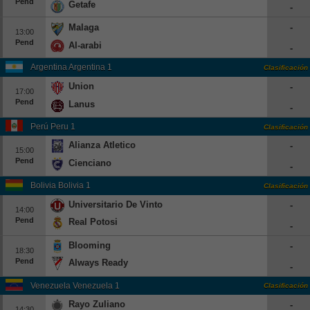
Pend
Getafe
-
Europa League
Malaga
-
13:00
Supercopa Europa
Pend
Al-arabi
-
Partidos amistosos
Argentina Argentina 1
Clasificación
Partidos televisados
Union
-
17:00
Pend
Lanus
Baloncesto
-
Europa
Perú Peru 1
Clasificación
Alianza Atletico
-
Euroliga
15:00
Pend
Cienciano
Eurocup
-
España
Bolivia Bolivia 1
Clasificación
Universitario De Vinto
-
ACB
14:00
Pend
Real Potosi
-
LEB
Blooming
-
Estados Unidos
18:30
Pend
Always Ready
-
NBA
Venezuela Venezuela 1
Clasificación
Tenis
Rayo Zuliano
-
14:30