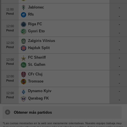
Jablonec
-
11:00
Pend
Rfs
-
Riga FC
-
12:00
Pend
Gyori Eto
-
Zalgiris Vilnius
-
12:00
Pend
Hajduk Split
-
FC Sheriff
-
12:00
Pend
St. Gallen
-
CFr Cluj
-
12:00
Pend
Tromsoe
-
Dynamo Kyiv
-
12:00
Pend
Qarabag FK
-
Obtener más partidos
*Las cuotas mostradas en la web son meramente orientativas. Nuestro equipo trabaja muy