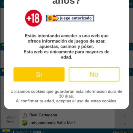
años?
Brasil Copa
Clasificación
Vitoria
-
18:00
Pend
Athletico Paranaense
-
Corinthians
-
18:00
Estás intentando acceder a una web que
Pend
Internacional
-
ofrece información de juegos de azar,
apuestas, casinos y póker.
Colombia Colombia 2
Clasificación
Esta web es únicamente para mayores de
Real CUndinamarca
-
edad.
14:00
Pend
Boca Juniors De Cali
-
Colombia Colombia 2
Clasificación
Sí
No
Atletico FC
-
16:00
Pend
Real Santander
-
Utilizamos cookies que guardarán esta información durante
30 días.
Bogota FC
-
16:30
Al confirmar tu edad, aceptas el uso de estas cookies.
Pend
Leones
-
Real Cartagena
-
20:10
Pend
Independiente Valle Del Cauca
-
Ecuador Ecuador 2
Clasificación