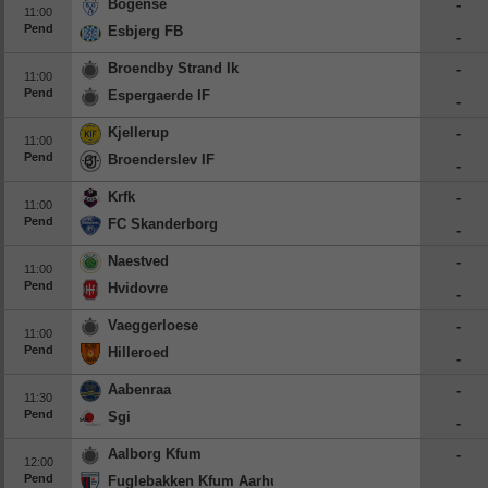
Bogense
-
11:00
Pend
Esbjerg FB
-
Broendby Strand Ik
-
11:00
Pend
Espergaerde IF
-
Kjellerup
-
11:00
Pend
Broenderslev IF
-
Krfk
-
11:00
Pend
FC Skanderborg
-
Naestved
-
11:00
Pend
Hvidovre
-
Vaeggerloese
-
11:00
Pend
Hilleroed
-
Aabenraa
-
11:30
Pend
Sgi
-
Aalborg Kfum
-
12:00
Pend
Fuglebakken Kfum Aarhus
-