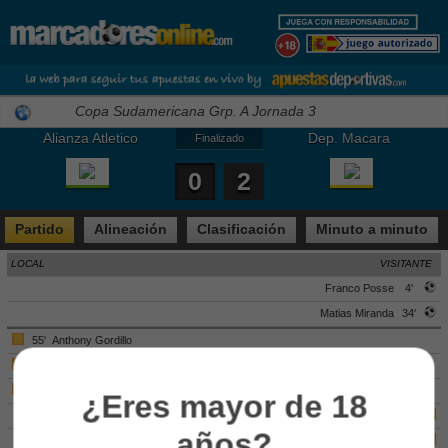
X
Fútbol
España
Copa Sudamericana Grp. A Jornada 3
Primera División
Alianza Atletico
Dep. Macara
Finalizado
Segunda División
0
2
Segunda B
Tercera División
Partido
Alineación
Clasificación
Minuto a minuto
Copa del Rey
LOCAL
VISITANTE
Supercopa España
Franco Posse
4'
Europa
Matias Miranda
34'
Premier League
55'
Anthony Gordillo
Serie A
67'
Sergio Quiroga
Bundesliga
80'
Guillermo Larios
¿Eres mayor de 18
Ligue 1
Franco Posse
81'
años?
Jose Cazares
85'
Champions League