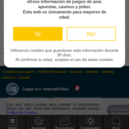
ofrece información de juegos de azar,
Stefan Johansen
76 '
apuestas, casinos y póker.
Europa League
Erling Haaland
Esta web es únicamente para mayores de
77 '
Alexander Isak
Supercopa Europa
edad.
Marcus Berg
Partidos amistosos
77 '
Robin Quaison
Sebastian Andersson
Partidos televisados
Sí
No
84 '
Albin Ekdal
Gustav Svensson
Baloncesto
*Las cuotas mostradas en la web son meramente orientativas. Nuestro equipo trabaja muy
Utilizamos cookies que guardarán esta información durante
Europa
duro para poder ofrecerte las cuotas más actualizadas posibles. Estas cuotas están sujetas
30 días.
a posibles cambios por parte de los operadores. No olvides comprobar la cuota actualizada
Al confirmar tu edad, aceptas el uso de estas cookies.
Euroliga
en la casa de apuestas antes de realizar cualquier apuesta.
Eurocup
·
·
·
·
Condiciones Legales
Política Privacidad
Cookies
sitemap
sitemap
.
España
partidos
Google
ACB
Juega con resposabilidad
LEB
Estados Unidos
Esta web utiliza cookies para habilitar la funcionalidad
básica del sitio. Para más información, consulte nuestra
ESTOY DE
NBA
© 2026 Marcadoresonline.com Todos los derechos reservados
Política de Cookies.
ACUERD
Tenis
Menú
Apuestas
Pronósticos
Comparador
Foro