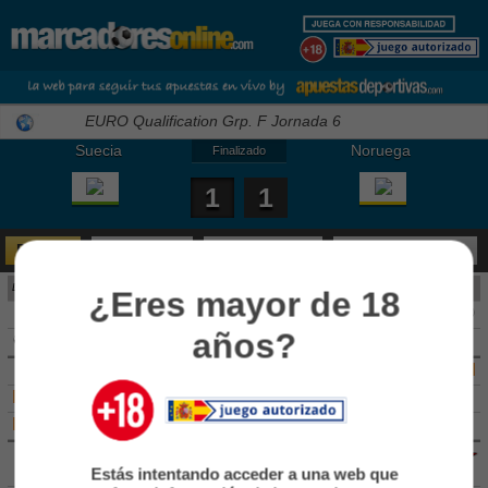
X
Fútbol
España
EURO Qualification Grp. F Jornada 6
Primera División
Suecia
Noruega
Finalizado
Segunda División
1
1
Segunda B
Tercera División
Partido
Alineación
Clasificación
Minuto a minuto
Copa del Rey
LOCAL
VISITANTE
Supercopa España
¿Eres mayor de 18
Stefan Johansen
45'
Europa
años?
60'
Emil Forsberg
Premier League
Markus Henriksen
44'
Serie A
66'
Albin Ekdal
Bundesliga
70'
Sebastian Larsson
Ligue 1
Markus Henriksen
64 '
Tarik Elyounoussi
Estás intentando acceder a una web que
Champions League