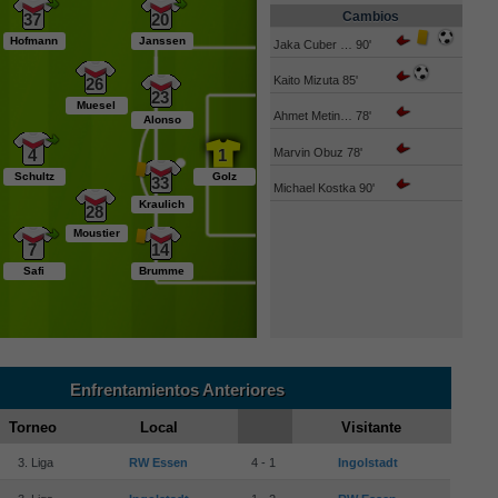
Cambios
37
20
Hofmann
Janssen
Jaka Cuber … 90'
Kaito Mizuta 85'
26
23
Muesel
Ahmet Metin… 78'
Alonso
4
1
Marvin Obuz 78'
Schultz
Golz
33
Michael Kostka 90'
Kraulich
28
Moustier
7
14
Safi
Brumme
Enfrentamientos Anteriores
Torneo
Local
Visitante
3. Liga
RW Essen
4 - 1
Ingolstadt