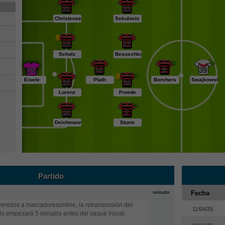
11
33
Christensen
Sekulovic
15
17
Scholz
Besuschkow
25
14
9
39
Eisele
Plath
Borchers
Swajkowski
32
34
Lorenz
Froede
20
7
Deichmann
Sturm
Partido
minuto
Fecha
enidos a marcadoresonline, la retransmisión del
11/04/26
do empezará 5 minutos antes del saque inicial.