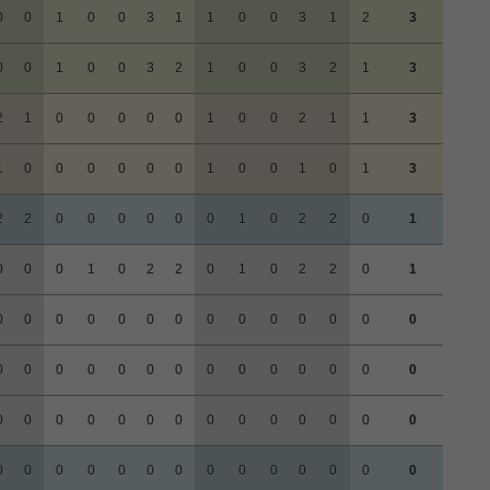
0
0
1
0
0
3
1
1
0
0
3
1
2
3
0
0
1
0
0
3
2
1
0
0
3
2
1
3
2
1
0
0
0
0
0
1
0
0
2
1
1
3
1
0
0
0
0
0
0
1
0
0
1
0
1
3
2
2
0
0
0
0
0
0
1
0
2
2
0
1
0
0
0
1
0
2
2
0
1
0
2
2
0
1
0
0
0
0
0
0
0
0
0
0
0
0
0
0
0
0
0
0
0
0
0
0
0
0
0
0
0
0
0
0
0
0
0
0
0
0
0
0
0
0
0
0
0
0
0
0
0
0
0
0
0
0
0
0
0
0