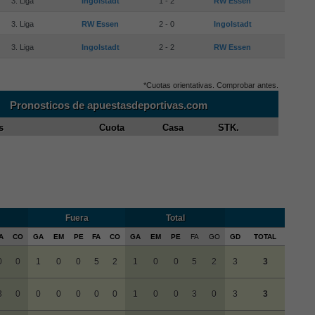
3. Liga
Ingolstadt
1 - 2
RW Essen
3. Liga
RW Essen
2 - 0
Ingolstadt
3. Liga
Ingolstadt
2 - 2
RW Essen
*Cuotas orientativas. Comprobar antes.
Pronosticos de apuestasdeportivas.com
s
Cuota
Casa
STK.
Fuera
Total
A
CO
GA
EM
PE
FA
CO
GA
EM
PE
FA
GO
GD
TOTAL
0
0
1
0
0
5
2
1
0
0
5
2
3
3
3
0
0
0
0
0
0
1
0
0
3
0
3
3