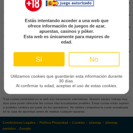
Ismaily
68 '
Europa League
Angel Gomes
Ayyoub Bouaddi
68 '
Supercopa Europa
Gabriel Gudmundsson
Estás intentando acceder a una web que
Partidos amistosos
ofrece información de juegos de azar,
Andre Gomes
78 '
apuestas, casinos y póker.
Osame Sahraoui
Partidos televisados
Esta web es únicamente para mayores de
Aissa Mandi
78 '
edad.
Thomas Meunier
Baloncesto
Remy Cabella
84 '
Europa
Mohamed Bayo
Sí
No
Euroliga
88 '
Lassine Sinayoko
Ado Onaiwu
Eurocup
Utilizamos cookies que guardarán esta información durante
90 '
Hamed Traore
España
Florian Aye
30 días.
Al confirmar tu edad, aceptas el uso de estas cookies.
90 '
Gaetan Perrin
ACB
Thelonius Bair
LEB
*Las cuotas mostradas en la web son meramente orientativas. Nuestro equipo trabaja muy
duro para poder ofrecerte las cuotas más actualizadas posibles. Estas cuotas están sujetas
Estados Unidos
a posibles cambios por parte de los operadores. No olvides comprobar la cuota actualizada
en la casa de apuestas antes de realizar cualquier apuesta.
NBA
·
·
·
·
Condiciones Legales
Política Privacidad
Cookies
sitemap
sitemap
Tenis
.
partidos
Google