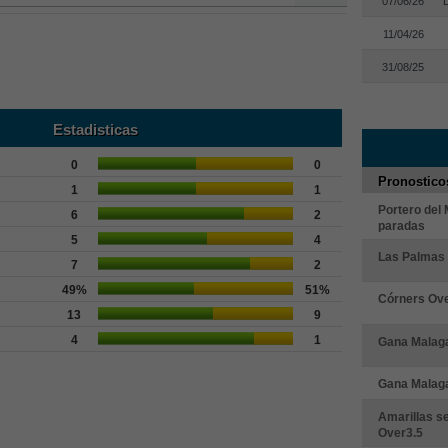
07/06/26
11/04/26
31/08/25
Estadisticas
0
0
Pronostico
1
1
Portero del 
6
2
paradas
5
4
Las Palmas 
7
2
49%
51%
Córners Ove
13
9
4
1
Gana Malag
Gana Malag
Amarillas s
Over3.5