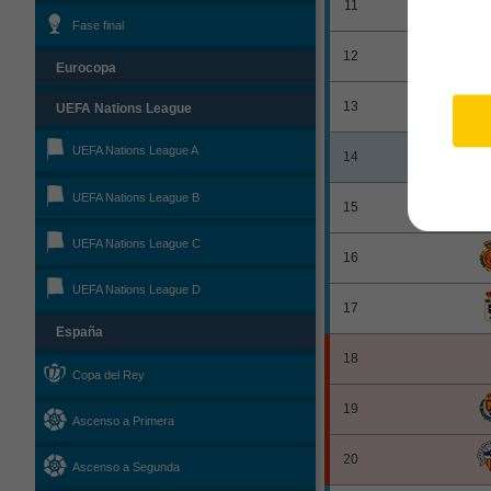
11
Fase final
12
Eurocopa
13
UEFA Nations League
UEFA Nations League A
14
UEFA Nations League B
15
UEFA Nations League C
16
UEFA Nations League D
17
España
18
Copa del Rey
19
Ascenso a Primera
20
Ascenso a Segunda