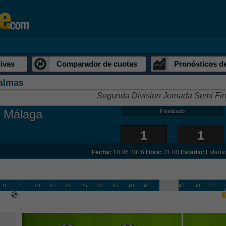
ivas
Comparador de cuotas
Pronósticos d
almas
Segunda Division Jornada Semi Fin
Málaga
Finalizado
1
1
Fecha:
10.06.2026
Hora:
21:00
Estadio:
Estadi
0
5
10
15
20
25
30
35
40
45
45
50
55