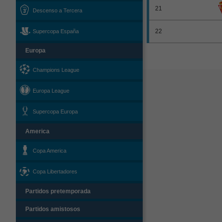
21
Descenso a Tercera
Supercopa España
22
Europa
Champions League
Europa League
Supercopa Europa
America
Copa America
Copa Libertadores
Partidos pretemporada
Partidos amistosos