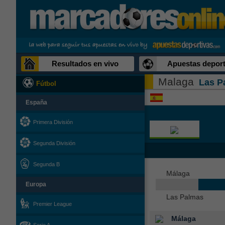
Resultados en vivo
Apuestas deport
Malaga
Las P
Fútbol
España
Primera División
Segunda División
Segunda B
Málaga
Europa
Las Palmas
Premier League
Málaga