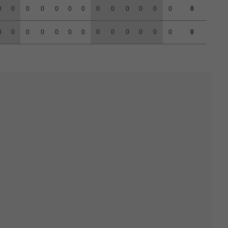
0
0
0
0
0
0
0
0
0
0
0
0
0
0
0
0
0
0
0
0
0
0
0
0
0
0
0
0