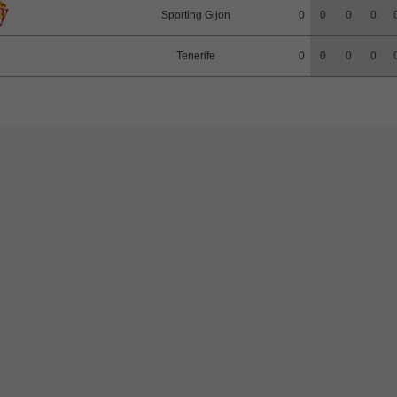
Sporting Gijon
0
0
0
0
Tenerife
0
0
0
0