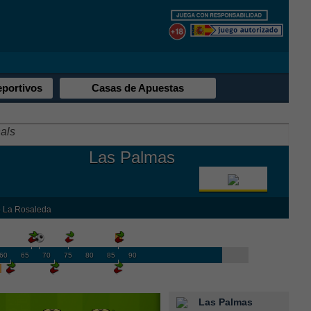
eportivos
Casas de Apuestas
als
Las Palmas
o La Rosaleda
60
65
70
75
80
85
90
Las Palmas