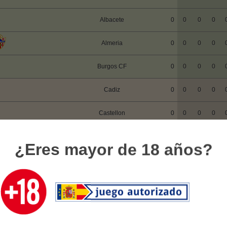
Albacete
0
0
0
0
Almeria
0
0
0
0
Burgos CF
0
0
0
0
Cadiz
0
0
0
0
Castellon
0
0
0
0
Celta Fortuna
0
0
0
0
¿Eres mayor de 18 años?
Cordoba
0
0
0
0
Eibar
0
0
0
0
Eldense
0
0
0
0