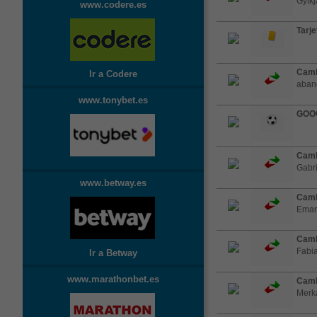
Gytkj
www.codere.es
Tarje
Camb
Ir a Codere
aband
www.tonybet.es
GOO
Camb
Gabri
www.betway.es
Camb
Eman
Camb
Fabia
Ir a Betway
www.marathonbet.es
Camb
Merk