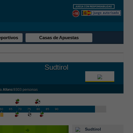
eportivos
Casas de Apuestas
Sudtirol
la
Aforo:
9303 personas
60
65
70
75
80
85
90
Sudtirol