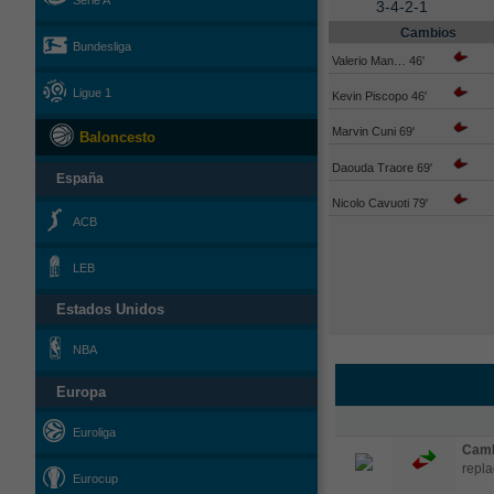
Serie A
3-4-2-1
Cambios
Bundesliga
Valerio Man… 46'
Ligue 1
Kevin Piscopo 46'
Marvin Cuni 69'
Baloncesto
Daouda Traore 69'
España
Nicolo Cavuoti 79'
ACB
LEB
Estados Unidos
NBA
Europa
Euroliga
Camb
repla
Eurocup