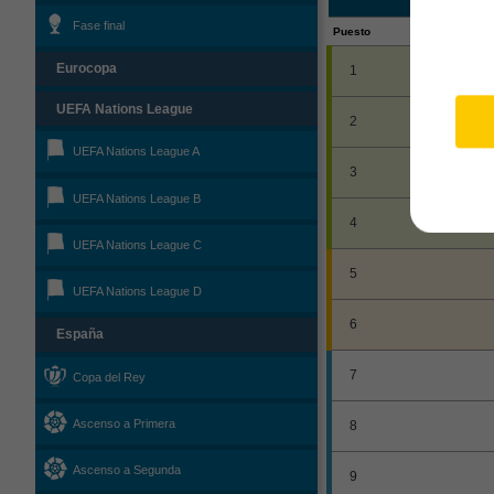
Fase final
Puesto
Eurocopa
1
UEFA Nations League
2
UEFA Nations League A
3
UEFA Nations League B
4
UEFA Nations League C
5
UEFA Nations League D
6
España
7
Copa del Rey
Ascenso a Primera
8
Ascenso a Segunda
9