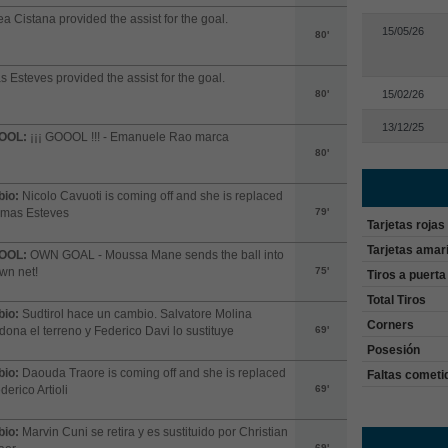
a Cistana provided the assist for the goal.
15/05/26
80'
 Esteves provided the assist for the goal.
80'
15/02/26
13/12/25
OOL:
¡¡¡ GOOOL !!! - Emanuele Rao marca
80'
io:
Nicolo Cavuoti is coming off and she is replaced
omas Esteves
79'
Tarjetas rojas
Tarjetas amari
OOL:
OWN GOAL - Moussa Mane sends the ball into
wn net!
75'
Tiros a puerta
Total Tiros
io:
Sudtirol hace un cambio. Salvatore Molina
Corners
ona el terreno y Federico Davi lo sustituye
69'
Posesión
io:
Daouda Traore is coming off and she is replaced
Faltas cometi
derico Artioli
69'
io:
Marvin Cuni se retira y es sustituido por Christian
69'