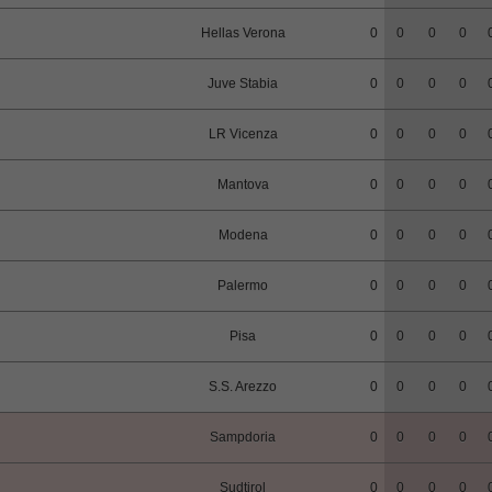
Hellas Verona
0
0
0
0
Juve Stabia
0
0
0
0
LR Vicenza
0
0
0
0
Mantova
0
0
0
0
Modena
0
0
0
0
Palermo
0
0
0
0
Pisa
0
0
0
0
S.S. Arezzo
0
0
0
0
Sampdoria
0
0
0
0
Sudtirol
0
0
0
0