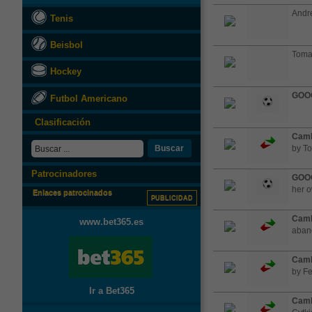
Andre
Tenis
Beisbol
Tomas
Hockey
GOO
Futbol Americano
Clasificación
Camb
Buscar
by T
Patrocinadores
GOO
her o
Enlaces patrocinados
PUBLICIDAD
Camb
www.bet365.es
aband
Camb
by Fe
Ir a Bet365
Camb