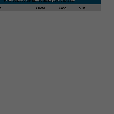
s
Cuota
Casa
STK.