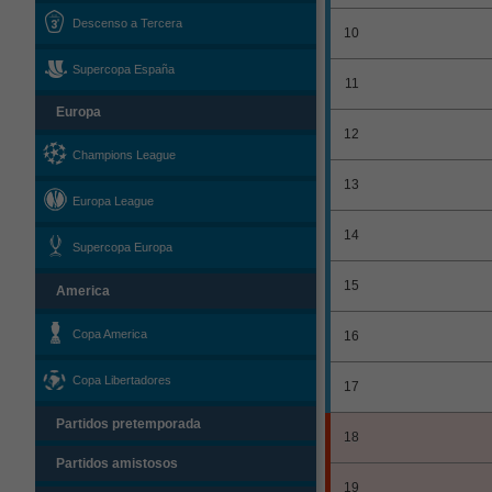
Descenso a Tercera
10
Supercopa España
11
Europa
12
Champions League
13
Europa League
14
Supercopa Europa
15
America
Copa America
16
Copa Libertadores
17
Partidos pretemporada
18
Partidos amistosos
19