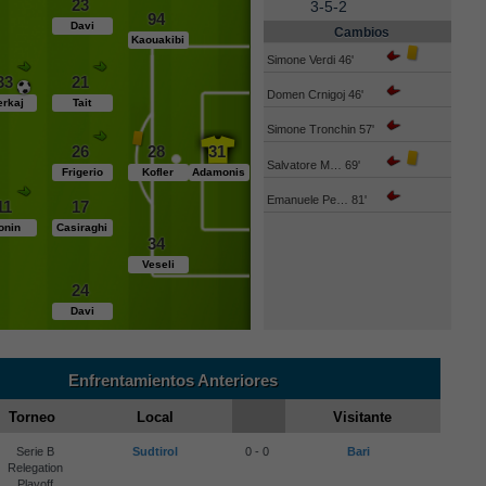
23
3-5-2
94
Davi
Cambios
Kaouakibi
Simone Verdi 46'
33
21
Domen Crnigoj 46'
erkaj
Tait
Simone Tronchin 57'
26
28
31
Salvatore M… 69'
Frigerio
Kofler
Adamonis
Emanuele Pe… 81'
11
17
onin
Casiraghi
34
Veseli
24
Davi
Enfrentamientos Anteriores
Torneo
Local
Visitante
Serie B
Sudtirol
0 - 0
Bari
Relegation
Playoff