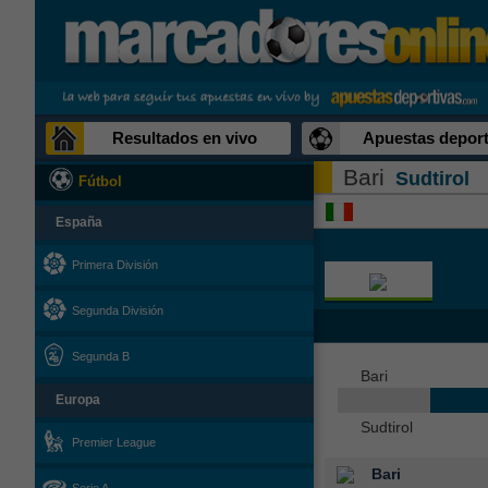
Resultados en vivo
Apuestas deport
Bari
Sudtirol
Fútbol
España
Primera División
Segunda División
Segunda B
Bari
Europa
Sudtirol
Premier League
Bari