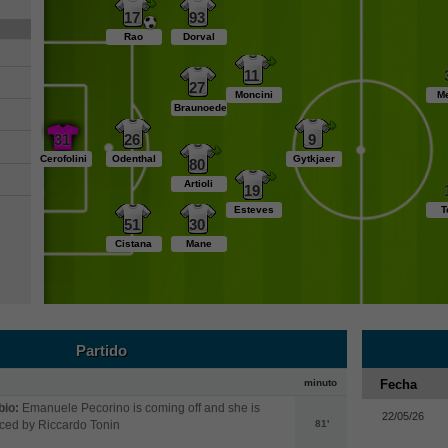
17
93
Rao
Dorval
11
27
Moncini
M
Braunoeder
31
26
9
Cerofolini
Odenthal
Gytkjaer
80
Artioli
19
Esteves
T
51
30
Cistana
Mane
Partido
minuto
Fecha
io:
Emanuele Pecorino is coming off and she is
22/05/26
ced by Riccardo Tonin
81'