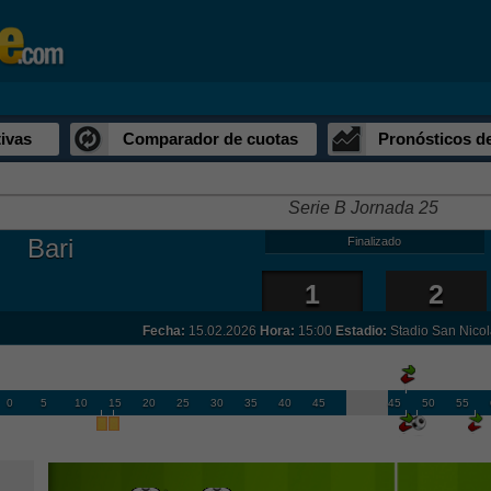
ivas
Comparador de cuotas
Pronósticos d
Serie B Jornada 25
Bari
Finalizado
1
2
Fecha:
15.02.2026
Hora:
15:00
Estadio:
Stadio San Nico
0
5
10
15
20
25
30
35
40
45
45
50
55