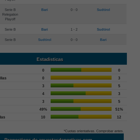
Serie B
Bari
0 - 0
Sudtirol
Relegation
Playoff
Serie B
Bari
1 - 2
Sudtirol
Serie B
Sudtirol
0 - 0
Bari
Estadisticas
0
0
llas
0
3
3
5
4
3
3
5
49%
51%
das
10
12
*Cuotas orientativas. Comprobar antes.
Pronosticos de apuestasdeportivas.com