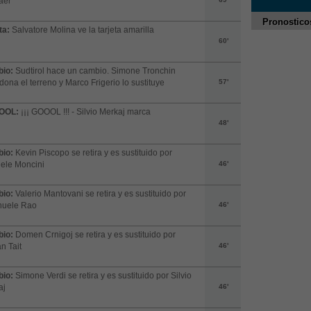
aer
Pronostico
ta:
Salvatore Molina ve la tarjeta amarilla
60'
io:
Sudtirol hace un cambio. Simone Tronchin
ona el terreno y Marco Frigerio lo sustituye
57'
OOL:
¡¡¡ GOOOL !!! - Silvio Merkaj marca
48'
io:
Kevin Piscopo se retira y es sustituido por
ele Moncini
46'
io:
Valerio Mantovani se retira y es sustituido por
uele Rao
46'
io:
Domen Crnigoj se retira y es sustituido por
n Tait
46'
io:
Simone Verdi se retira y es sustituido por Silvio
aj
46'