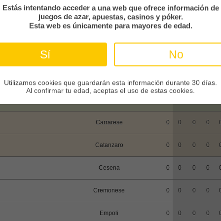
Clasificación
En casa
Estás intentando acceder a una web que ofrece información de
EQUIPO
PJ
GA
EM
PE
F
juegos de azar, apuestas, casinos y póker.
Esta web es únicamente para mayores de edad.
Ascoli Calcio 1898 FC
0
0
0
0
Sí
No
Avellino
0
0
0
0
Benevento
0
0
0
0
Utilizamos cookies que guardarán esta información durante 30 días.
Al confirmar tu edad, aceptas el uso de estas cookies.
Calcio Padova
0
0
0
0
Carrarese
0
0
0
0
Catanzaro
0
0
0
0
Cesena
0
0
0
0
Cremonese
0
0
0
0
Empoli
0
0
0
0