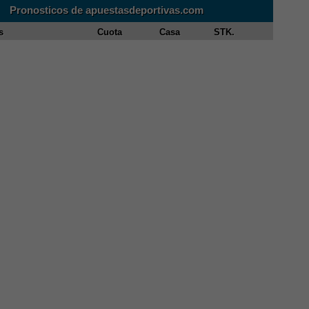
Pronosticos de apuestasdeportivas.com
s
Cuota
Casa
STK.