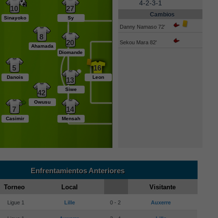
4-2-3-1
10
27
Cambios
Sinayoko
Sy
Danny Namaso 72'
8
20
Sekou Mara 82'
Ahamada
Diomande
5
16
Danois
Leon
13
Siwe
42
Owusu
7
14
Casimir
Mensah
Enfrentamientos Anteriores
Torneo
Local
Visitante
Ligue 1
Lille
0 - 2
Auxerre