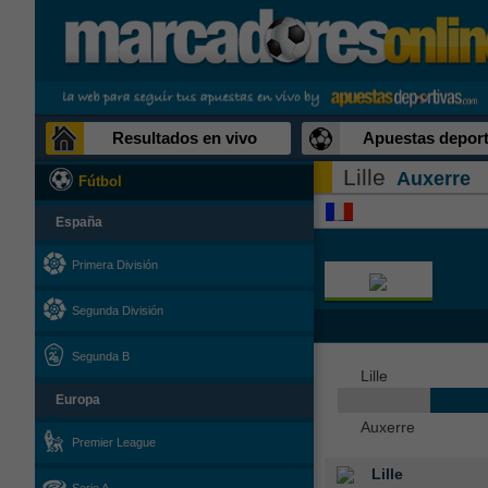
Resultados en vivo
Apuestas deport
Lille
Auxerre
Fútbol
España
Primera División
Segunda División
Segunda B
Lille
Europa
Auxerre
Premier League
Lille