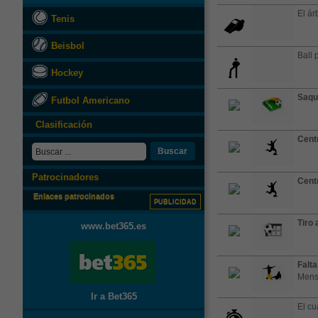
El árb
Tenis
Beisbol
Ball 
Hockey
Saqu
Futbol Americano
Clasificación
Cent
Buscar
Patrocinadores
Cent
Enlaces patrocinados
PUBLICIDAD
Tiro 
www.bet365.es
Falta
Mens
Ir a Bet365
El cu