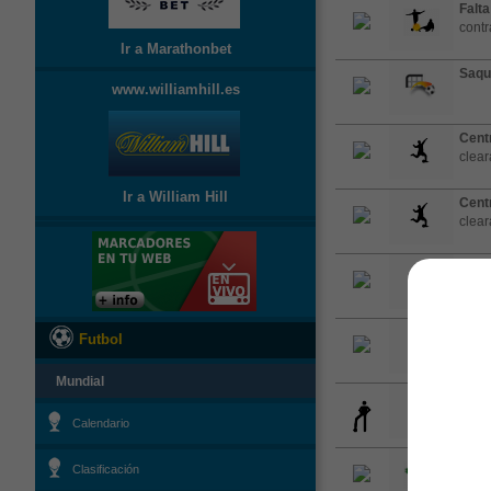
Falta
contr
Ir a Marathonbet
Saqu
www.williamhill.es
Cent
clea
Ir a William Hill
Cent
clea
Cent
clea
Cent
Futbol
posse
Mundial
Ball 
Calendario
Saqu
Clasificación