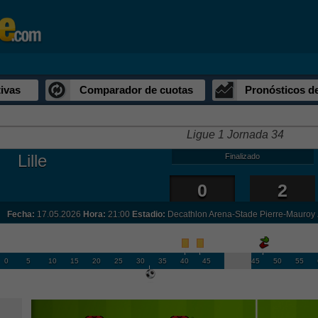
ivas
Comparador de cuotas
Pronósticos d
Ligue 1 Jornada 34
Lille
Finalizado
0
2
Fecha:
17.05.2026
Hora:
21:00
Estadio:
Decathlon Arena-Stade Pierre-Mauroy
0
5
10
15
20
25
30
35
40
45
45
50
55