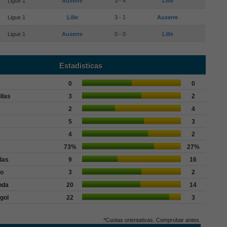
Ligue 1
Auxerre
3 - 4
Lille
Ligue 1
Lille
3 - 1
Auxerre
Ligue 1
Auxerre
0 - 0
Lille
Estadisticas
0
0
llas
3
2
2
4
5
3
4
2
73%
27%
das
9
16
go
3
2
nda
20
14
gol
22
3
*Cuotas orientativas. Comprobar antes.