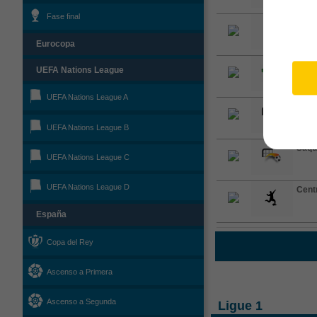
Fase final
Cent
Eurocopa
Saqu
UEFA Nations League
UEFA Nations League A
Saqu
UEFA Nations League B
Saqu
UEFA Nations League C
UEFA Nations League D
Cent
España
Copa del Rey
Ascenso a Primera
Ascenso a Segunda
Ligue 1