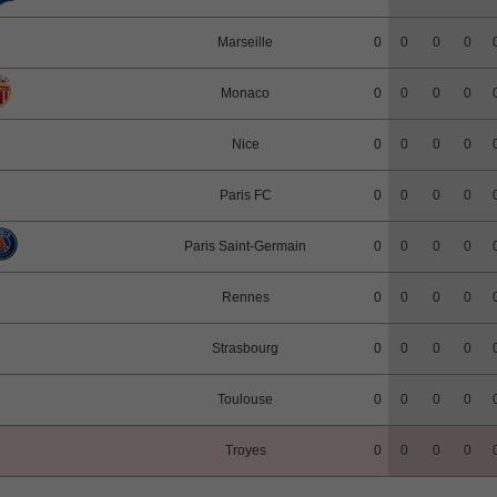
Marseille
0
0
0
0
Monaco
0
0
0
0
Nice
0
0
0
0
Paris FC
0
0
0
0
Paris Saint-Germain
0
0
0
0
Rennes
0
0
0
0
Strasbourg
0
0
0
0
Toulouse
0
0
0
0
Troyes
0
0
0
0