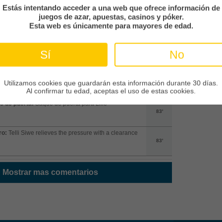
Estás intentando acceder a una web que ofrece información de
ro:
Lamine Sy relieves the pressure with a clearance
juegos de azar, apuestas, casinos y póker.
84'
Esta web es únicamente para mayores de edad.
e de banda:
Lille saca de banda desde su campo
Sí
No
84'
e de puerta:
Saque de puerta para Auxerre
Utilizamos cookies que guardarán esta información durante 30 días.
84'
Al confirmar tu edad, aceptas el uso de estas cookies.
e de puerta:
Saque de puerta para Lille
83'
ro:
Telli Siwe relieves the pressure with a clearance
83'
Mostrar mas comentarios