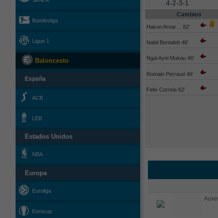
Serie A
4-2-3-1
Cambios
Bundesliga
Hakon Arnar… 82'
Ligue 1
Nabil Bentaleb 46'
Ngal Ayel Mukau 46'
Baloncesto
Romain Perraud 46'
España
Felix Correia 62'
ACB
LEB
Estados Unidos
NBA
Europa
Euroliga
Auxer
Eurocup