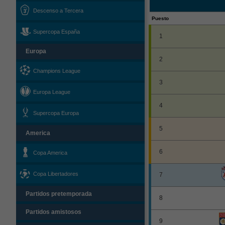
Descenso a Tercera
Puesto
Supercopa España
1
Europa
2
Champions League
3
Europa League
4
Supercopa Europa
5
America
6
Copa America
Copa Libertadores
7
Partidos pretemporada
8
Partidos amistosos
9