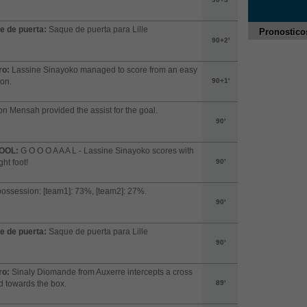
e de puerta:
Saque de puerta para Lille
Pronostico
90+2'
ro:
Lassine Sinayoko managed to score from an easy
ion.
90+1'
n Mensah provided the assist for the goal.
90'
OOL:
G O O O A A A L - Lassine Sinayoko scores with
ght foot!
90'
possession: [team1]: 73%, [team2]: 27%.
90'
e de puerta:
Saque de puerta para Lille
90'
ro:
Sinaly Diomande from Auxerre intercepts a cross
 towards the box.
89'