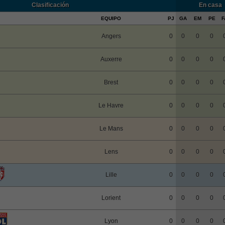
Clasificación
En casa
EQUIPO
PJ
GA
EM
PE
F
Angers
0
0
0
0
Auxerre
0
0
0
0
Brest
0
0
0
0
Le Havre
0
0
0
0
Le Mans
0
0
0
0
Lens
0
0
0
0
Lille
0
0
0
0
Lorient
0
0
0
0
Lyon
0
0
0
0