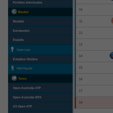
Partidos televisados
10
Basket
11
Mundial
Eurobasket
12
España
13
Supercopa
14
Estados Unidos
15
NBA Playoffs
Tenis
16
Open Australia ATP
17
Open Australia WTA
18
US Open ATP