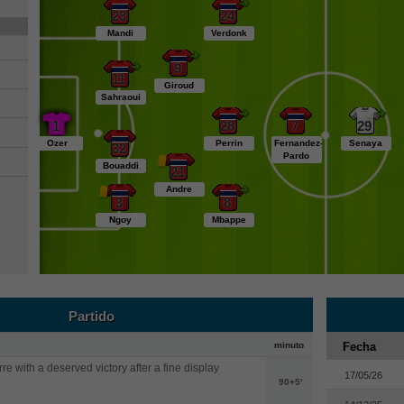
23
24
Mandi
Verdonk
9
11
Giroud
Sahraoui
1
28
7
29
Ozer
Perrin
Fernandez-
Senaya
32
Pardo
Bouaddi
21
Andre
3
8
Ngoy
Mbappe
Partido
minuto
Fecha
re with a deserved victory after a fine display
17/05/26
90+5'