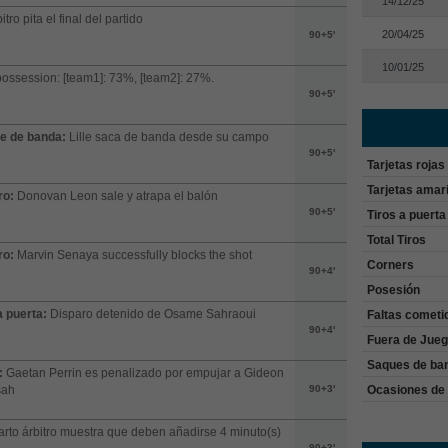
14/12/25
itro pita el final del partido
20/04/25
90+5'
10/01/25
possession: [team1]: 73%, [team2]: 27%.
90+5'
e de banda:
Lille saca de banda desde su campo
90+5'
Tarjetas rojas
Tarjetas amari
ro:
Donovan Leon sale y atrapa el balón
90+5'
Tiros a puerta
Total Tiros
ro:
Marvin Senaya successfully blocks the shot
Corners
90+4'
Posesión
a puerta:
Disparo detenido de Osame Sahraoui
Faltas cometi
90+4'
Fuera de Jue
Saques de ba
:
Gaetan Perrin es penalizado por empujar a Gideon
Ocasiones de 
ah
90+3'
arto árbitro muestra que deben añadirse 4 minuto(s)
90+3'