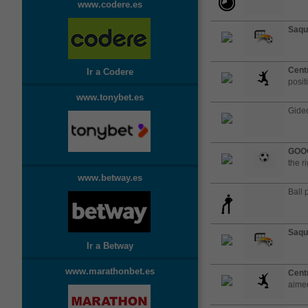
www.codere.es
Saqu
Cent
Ir a Codere
posit
www.tonybet.es
Gideo
GOO
the ri
www.betway.es
Ball 
Saqu
Ir a Betway
www.marathonbet.es
Cent
aimed