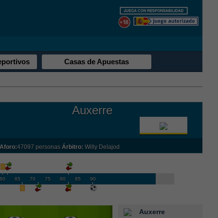
eportivos
Casas de Apuestas
Auxerre
Aforo:
47097 personas
Árbitro:
Willy Delajod
60
65
70
75
80
85
90
Auxerre