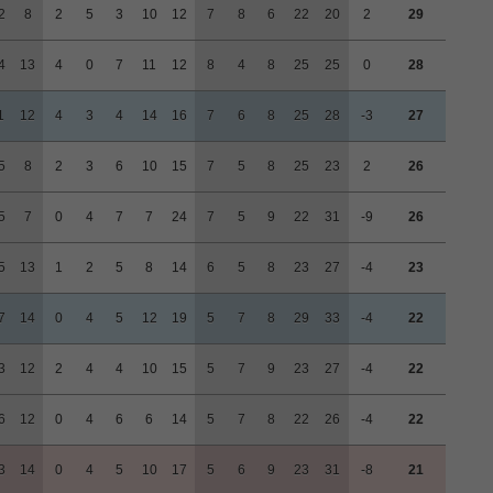
2
8
2
5
3
10
12
7
8
6
22
20
2
29
4
13
4
0
7
11
12
8
4
8
25
25
0
28
1
12
4
3
4
14
16
7
6
8
25
28
-3
27
5
8
2
3
6
10
15
7
5
8
25
23
2
26
5
7
0
4
7
7
24
7
5
9
22
31
-9
26
5
13
1
2
5
8
14
6
5
8
23
27
-4
23
7
14
0
4
5
12
19
5
7
8
29
33
-4
22
3
12
2
4
4
10
15
5
7
9
23
27
-4
22
6
12
0
4
6
6
14
5
7
8
22
26
-4
22
3
14
0
4
5
10
17
5
6
9
23
31
-8
21