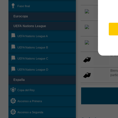
Fase final
Tarje
Eurocopa
Josue
UEFA Nations League
UEFA Nations League A
GOO
UEFA Nations League B
El árb
UEFA Nations League C
UEFA Nations League D
Bienv
parti
España
Copa del Rey
Ascenso a Primera
Ascenso a Segunda