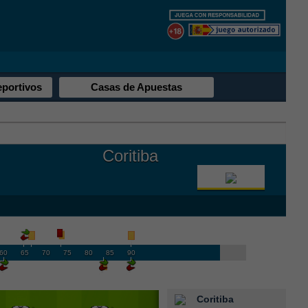
eportivos
Casas de Apuestas
Coritiba
60
65
70
75
80
85
90
Coritiba