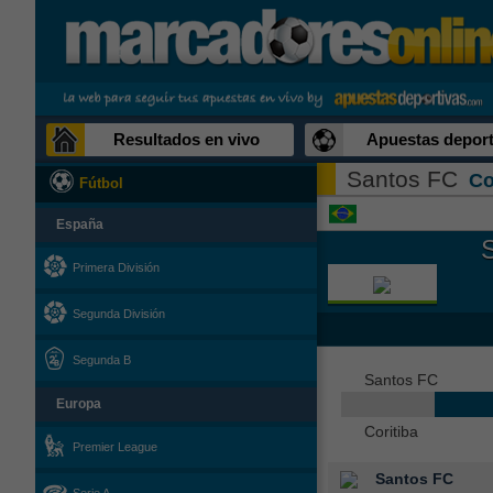
Resultados en vivo
Apuestas deport
Santos FC
Co
Fútbol
España
Primera División
Segunda División
Segunda B
Santos FC
Europa
Coritiba
Premier League
Santos FC