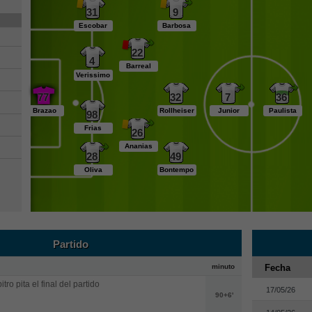
31
9
Escobar
Barbosa
22
4
Barreal
Verissimo
77
32
7
36
Brazao
Rollheiser
Junior
Paulista
98
Frias
26
Ananias
28
49
Oliva
Bontempo
Partido
minuto
Fecha
itro pita el final del partido
17/05/26
90+6'