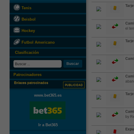
Tarje
Tenis
Beisbol
Camb
el te
Hockey
Tarje
Futbol Americano
Clasificación
Camb
Buscar
Patrocinadores
Camb
aband
Enlaces patrocinados
PUBLICIDAD
Tarje
www.bet365.es
Camb
by R
Ir a Bet365
Expu