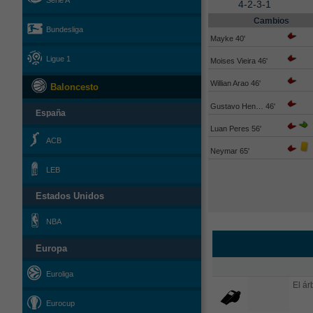
Serie A
4-2-3-1
Cambios
Bundesliga
Mayke 40'
Ligue 1
Moises Vieira 46'
Willian Arao 46'
Baloncesto
Gustavo Hen… 46'
España
Luan Peres 56'
ACB
Neymar 65'
LEB
Estados Unidos
NBA
Europa
Euroliga
El árb
Eurocup