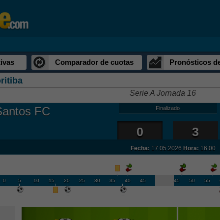
ivas
Comparador de cuotas
Pronósticos d
ritiba
Serie A Jornada 16
Santos FC
Finalizado
0
3
Fecha:
17.05.2026
Hora:
16:00
0
5
10
15
20
25
30
35
40
45
45
50
55