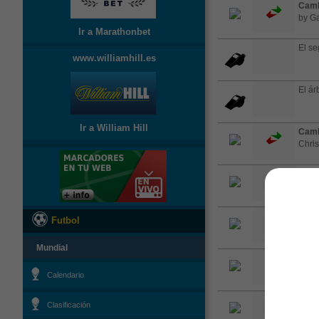
Camb
by Ga
Ir a Marathonbet
El se
www.williamhill.es
El árb
Ir a William Hill
Camb
Chris
GOO
punto
Tarje
Futbol
Mundial
Pedro
Calendario
GOO
Clasificación