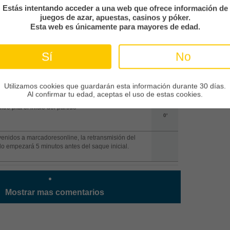
Estás intentando acceder a una web que ofrece información de
ta:
Lucas Taverna ve la tarjeta amarilla
juegos de azar, apuestas, casinos y póker.
16'
Esta web es únicamente para mayores de edad.
 provided the assist for the goal.
Sí
No
5'
OOL:
¡¡¡ GOOOL !!! - Breno Lopes marca
Utilizamos cookies que guardarán esta información durante 30 días.
5'
Al confirmar tu edad, aceptas el uso de estas cookies.
itro pita el inicio del partido
0'
enidos a marcadoresonline, la retransmisión del
do empezará 5 minutos antes del saque inicial.
Mostrar mas comentarios