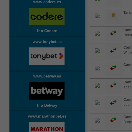
www.codere.es
Tarje
Camb
Ir a Codere
Robi
www.tonybet.es
Camb
Willi
Camb
aband
www.betway.es
Camb
aband
Camb
Luan
Ir a Betway
www.marathonbet.es
Camb
Barre