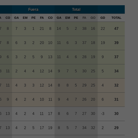
Fuera
Total
A
CO
GA
EM
PE
FA
CO
GA
EM
PE
FA
GO
GD
TOTAL
7
8
7
3
1
21
8
14
5
2
38
16
22
47
7
8
6
3
2
20
10
11
6
3
37
18
19
39
9
6
3
2
5
9
13
11
4
6
28
19
9
37
8
11
2
4
4
12
14
9
7
5
30
25
5
34
7
11
4
3
3
12
14
8
8
5
29
25
4
32
6
9
4
2
4
10
11
9
4
7
26
20
6
31
6
13
4
2
4
11
17
8
6
7
27
30
-3
30
7
13
4
2
5
17
19
8
5
7
34
32
2
29