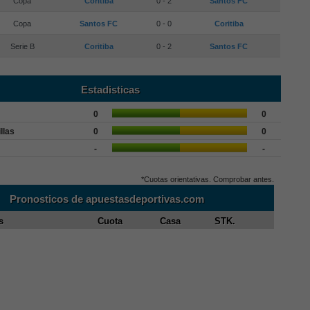
Copa
Coritiba
0 - 2
Santos FC
Copa
Santos FC
0 - 0
Coritiba
Serie B
Coritiba
0 - 2
Santos FC
Estadisticas
0
0
llas
0
0
-
-
*Cuotas orientativas. Comprobar antes.
Pronosticos de apuestasdeportivas.com
s
Cuota
Casa
STK.