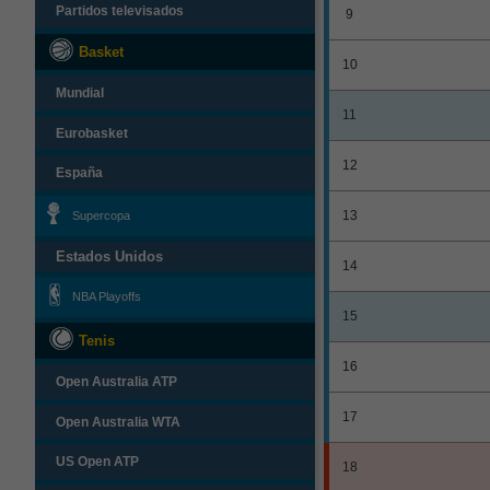
Partidos televisados
9
Basket
10
Mundial
11
Eurobasket
12
España
Supercopa
13
Estados Unidos
14
NBA Playoffs
15
Tenis
16
Open Australia ATP
17
Open Australia WTA
US Open ATP
18