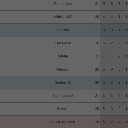
Corinthians
21
5
3
3
1
Atletico MG
20
4
4
1
1
Coritiba
21
3
3
4
1
Sao Paulo
20
5
2
2
1
Vitoria
21
7
1
2
1
Mirassol
20
5
3
3
1
Santos FC
20
5
3
3
1
Internacional
21
3
3
5
1
Gremio
20
5
3
2
1
Vasco da Gama
20
5
2
4
1