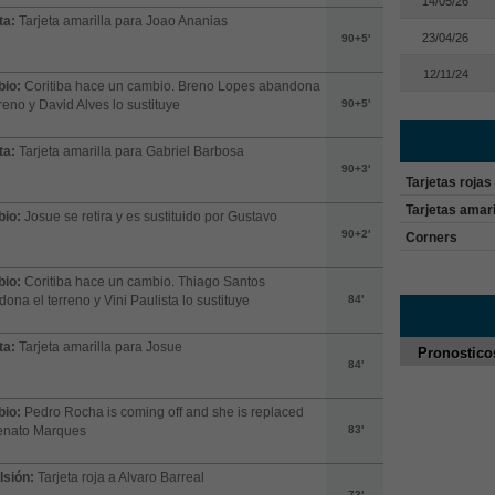
14/05/26
ta:
Tarjeta amarilla para Joao Ananias
23/04/26
90+5'
12/11/24
io:
Coritiba hace un cambio. Breno Lopes abandona
rreno y David Alves lo sustituye
90+5'
ta:
Tarjeta amarilla para Gabriel Barbosa
90+3'
Tarjetas rojas
Tarjetas amari
io:
Josue se retira y es sustituido por Gustavo
90+2'
Corners
io:
Coritiba hace un cambio. Thiago Santos
ona el terreno y Vini Paulista lo sustituye
84'
ta:
Tarjeta amarilla para Josue
Pronostico
84'
io:
Pedro Rocha is coming off and she is replaced
enato Marques
83'
lsión:
Tarjeta roja a Alvaro Barreal
73'