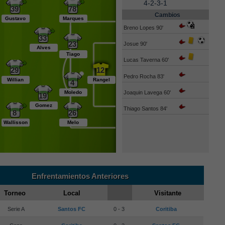
4-2-3-1
39
78
Cambios
Gustavo
Marques
Breno Lopes 90'
33
23
Josue 90'
Alves
Tiago
Lucas Taverna 60'
29
12
Pedro Rocha 83'
Willian
Rangel
4
Joaquin Lavega 60'
Moledo
19
Gomez
Thiago Santos 84'
8
26
Wallisson
Melo
Enfrentamientos Anteriores
Torneo
Local
Visitante
Serie A
Santos FC
0 - 3
Coritiba