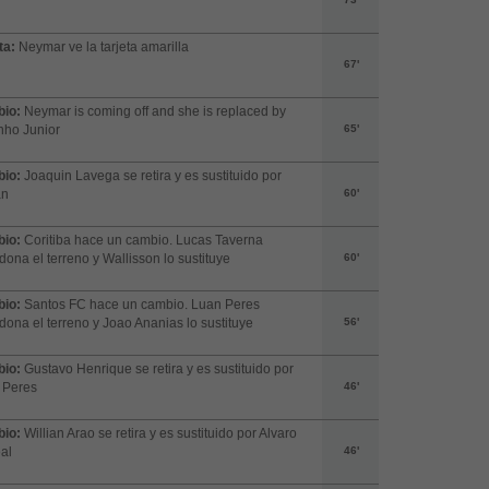
ta:
Neymar ve la tarjeta amarilla
67'
io:
Neymar is coming off and she is replaced by
nho Junior
65'
io:
Joaquin Lavega se retira y es sustituido por
an
60'
io:
Coritiba hace un cambio. Lucas Taverna
ona el terreno y Wallisson lo sustituye
60'
io:
Santos FC hace un cambio. Luan Peres
ona el terreno y Joao Ananias lo sustituye
56'
io:
Gustavo Henrique se retira y es sustituido por
 Peres
46'
io:
Willian Arao se retira y es sustituido por Alvaro
al
46'