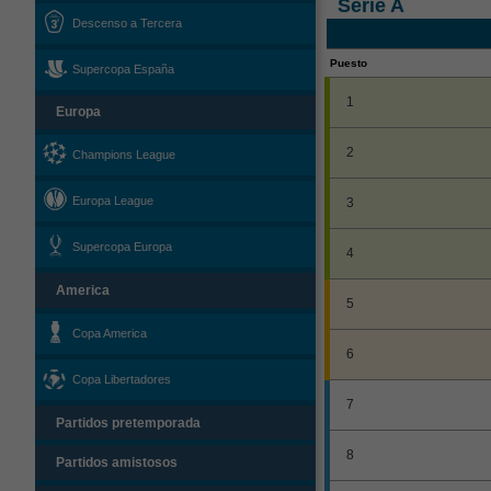
Serie A
Descenso a Tercera
Puesto
Supercopa España
1
Europa
2
Champions League
Europa League
3
Supercopa Europa
4
America
5
Copa America
6
Copa Libertadores
7
Partidos pretemporada
8
Partidos amistosos