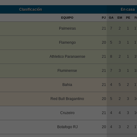
Clasificación
En casa
EQUIPO
PJ
GA
EM
PE
F
Palmeiras
21
7
2
1
1
Flamengo
20
5
3
1
1
Athletico Paranaense
21
8
2
1
1
Fluminense
21
7
3
1
1
Bahia
21
4
5
2
1
Red Bull Bragantino
20
5
2
3
1
Cruzeiro
21
4
4
3
1
Botafogo RJ
20
4
3
2
1