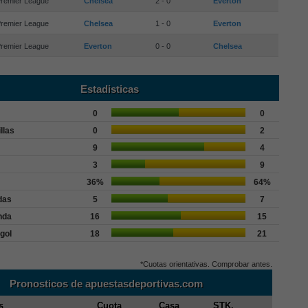
remier League
Chelsea
2 - 0
Everton
remier League
Chelsea
1 - 0
Everton
remier League
Everton
0 - 0
Chelsea
Estadisticas
0
0
llas
0
2
9
4
3
9
36%
64%
das
5
7
nda
16
15
gol
18
21
*Cuotas orientativas. Comprobar antes.
Pronosticos de apuestasdeportivas.com
s
Cuota
Casa
STK.