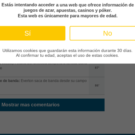
Estás intentando acceder a una web que ofrece información de
ro:
Jorrel Hato makes the tackle and wins possession
juegos de azar, apuestas, casinos y póker.
is team
88'
Esta web es únicamente para mayores de edad.
e de banda:
Everton saca de banda desde el campo
Sí
No
88'
ta:
Wesley Fofana ve la tarjeta amarilla
Utilizamos cookies que guardarán esta información durante 30 días.
87'
Al confirmar tu edad, aceptas el uso de estas cookies.
:
Wesley Fofana del Chelsea atropella a Idrissa Gana
e
87'
e de banda:
Everton saca de banda desde su campo
86'
Mostrar mas comentarios