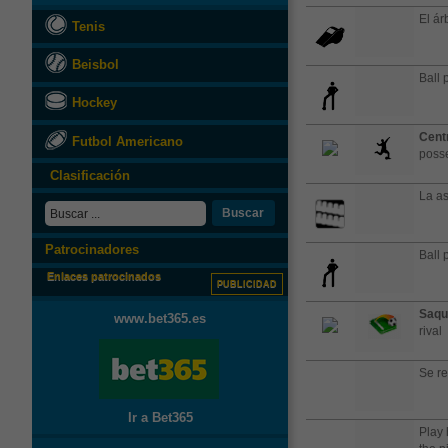
El árb
Tenis
Beisbol
Ball 
Hockey
Cent
Futbol Americano
posse
Clasificación
La as
Buscar
Patrocinadores
Ball 
Enlaces patrocinados
PUBLICIDAD
Saqu
www.bet365.es
rival
Se re
Ir a Bet365
Play 