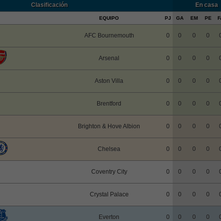
Clasificación
En casa
EQUIPO
PJ
GA
EM
PE
F
AFC Bournemouth
0
0
0
0
Arsenal
0
0
0
0
Aston Villa
0
0
0
0
Brentford
0
0
0
0
Brighton & Hove Albion
0
0
0
0
Chelsea
0
0
0
0
Coventry City
0
0
0
0
Crystal Palace
0
0
0
0
Everton
0
0
0
0