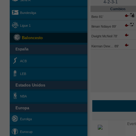
Serie A
4-2-3-1
Cambios
Bundesliga
Beto 81'
Ligue 1
Iliman Ndiaye 89'
Dwight McNeil 78'
Baloncesto
Kiernan Dew… 89'
España
ACB
LEB
Estados Unidos
NBA
Europa
Euroliga
Evert
Eurocup