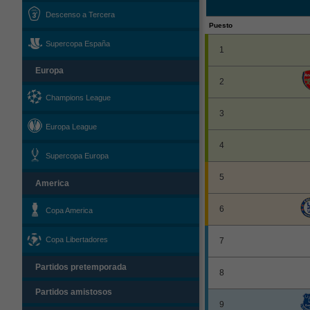
Descenso a Tercera
Puesto
Supercopa España
1
Europa
2
Champions League
3
Europa League
4
Supercopa Europa
5
America
6
Copa America
Copa Libertadores
7
Partidos pretemporada
8
Partidos amistosos
9