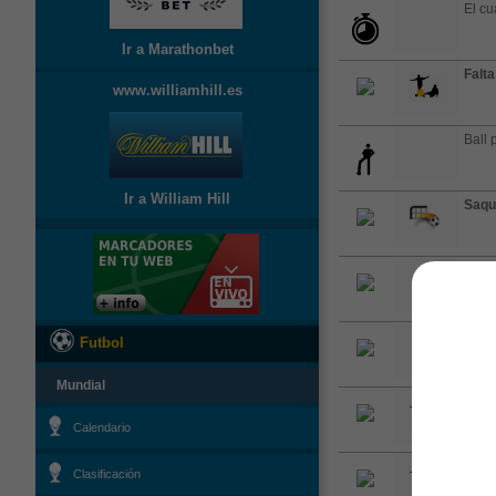
El cu
Ir a Marathonbet
Falta
www.williamhill.es
Ball 
Ir a William Hill
Saqu
Camb
ser s
Camb
Futbol
susti
Mundial
Falta
Ndia
Calendario
Falta
Clasificación
falta