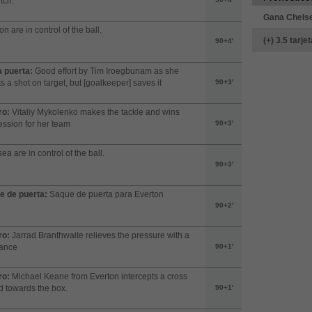
tch.
Gana Chels
on are in control of the ball.
(+) 3.5 tarje
90+4'
a puerta:
Good effort by Tim Iroegbunam as she
ts a shot on target, but [goalkeeper] saves it
90+3'
ro:
Vitaliy Mykolenko makes the tackle and wins
ssion for her team
90+3'
ea are in control of the ball.
90+3'
e de puerta:
Saque de puerta para Everton
90+2'
ro:
Jarrad Branthwaite relieves the pressure with a
rance
90+1'
ro:
Michael Keane from Everton intercepts a cross
 towards the box.
90+1'