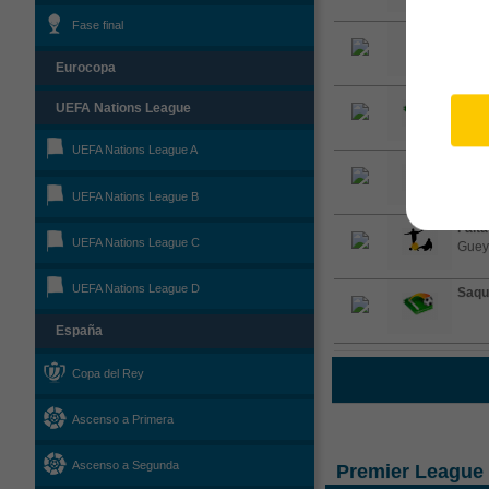
Fase final
Cent
for h
Eurocopa
Saqu
UEFA Nations League
rival
UEFA Nations League A
Tarje
UEFA Nations League B
Falta
UEFA Nations League C
Guey
UEFA Nations League D
Saqu
España
Copa del Rey
Ascenso a Primera
Ascenso a Segunda
Premier League