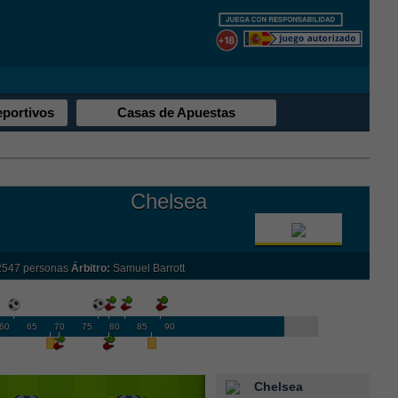
eportivos
Casas de Apuestas
Chelsea
2547 personas
Árbitro:
Samuel Barrott
60
65
70
75
80
85
90
Chelsea