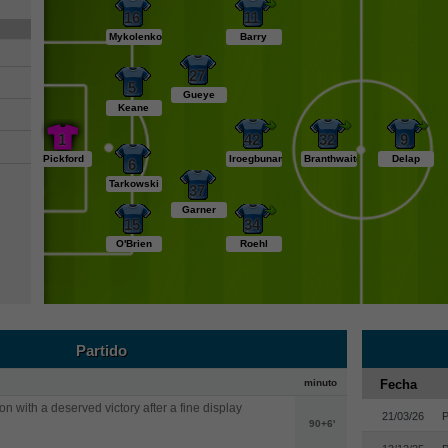
16
11
Mykolenko
Barry
27
5
Gueye
Keane
1
42
32
9
Pickford
Iroegbunam
Branthwaite
Delap
6
Tarkowski
37
Garner
15
34
O'Brien
Roehl
Partido
minuto
Fecha
on with a deserved victory after a fine display
21/03/26
P
90+6'