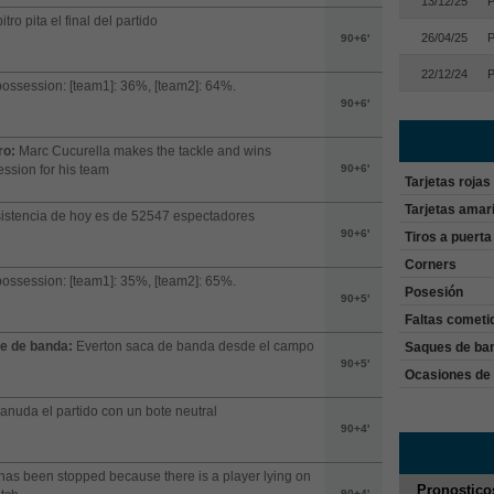
13/12/25
P
itro pita el final del partido
26/04/25
P
90+6'
22/12/24
P
possession: [team1]: 36%, [team2]: 64%.
90+6'
ro:
Marc Cucurella makes the tackle and wins
ssion for his team
90+6'
Tarjetas rojas
Tarjetas amari
istencia de hoy es de 52547 espectadores
90+6'
Tiros a puerta
Corners
possession: [team1]: 35%, [team2]: 65%.
Posesión
90+5'
Faltas cometi
e de banda:
Everton saca de banda desde el campo
Saques de ba
90+5'
Ocasiones de 
anuda el partido con un bote neutral
90+4'
has been stopped because there is a player lying on
Pronostico
90+4'