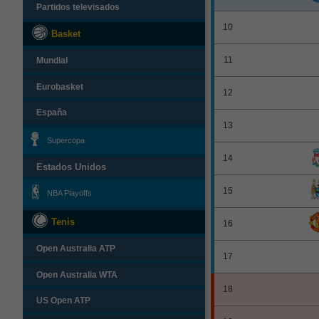
Partidos televisados
10
Basket
11
Mundial
Eurobasket
12
España
13
Supercopa
14
Estados Unidos
15
NBA Playoffs
Tenis
16
Open Australia ATP
17
Open Australia WTA
18
US Open ATP