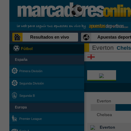
Resultados en vivo
Apuestas deport
Everton
Chel
Fútbol
España
Primera División
Segunda División
Segunda B
Everton
Europa
Chelsea
Premier League
Everton