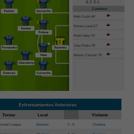
4-2-3-1
10
49
Cambios
Palmer
Garnacho
Malo Gusto 46'
17
29
Romeo Lavia 57'
Santos
Fofana
Pedro Neto 70'
8
1
Joao Pedro 78'
Fernandez
Sanchez
21
Moises Caicedo 78'
Hato
4
Adarabioyo
41
3
Estevao
Cucurella
Enfrentamientos Anteriores
Torneo
Local
Visitante
remier League
Everton
3 - 0
Chelsea