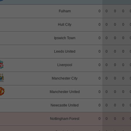
Fulham
0
0
0
0
Hull City
0
0
0
0
Ipswich Town
0
0
0
0
Leeds United
0
0
0
0
Liverpool
0
0
0
0
Manchester City
0
0
0
0
Manchester United
0
0
0
0
Newcastle United
0
0
0
0
Nottingham Forest
0
0
0
0