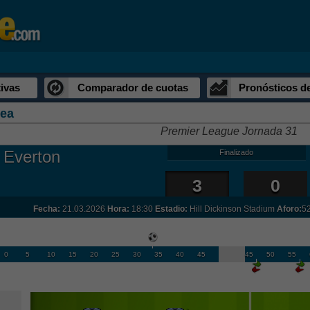
ivas
Comparador de cuotas
Pronósticos d
sea
Premier League Jornada 31
Everton
Finalizado
3
0
Fecha:
21.03.2026
Hora:
18:30
Estadio:
Hill Dickinson Stadium
Aforo:
5
0
5
10
15
20
25
30
35
40
45
45
50
55