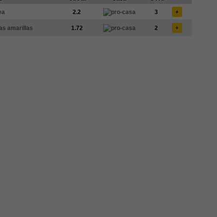
ea
2.2
3
+
tas amarillas
1.72
2
+