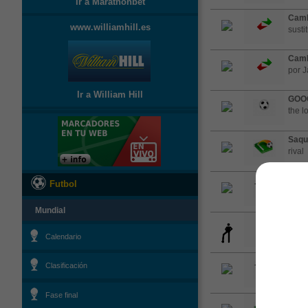
Ir a Marathonbet
Camb
www.williamhill.es
susti
Camb
por J
Ir a William Hill
GOO
the l
Saqu
rival
Falta
Futbol
Mundial
Ball 
Calendario
Falta
Clasificación
Rein
Fase final
Saqu