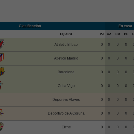
Clasificación
En casa
EQUIPO
PJ
GA
EM
PE
F
Athletic Bilbao
0
0
0
0
Atletico Madrid
0
0
0
0
Barcelona
0
0
0
0
Celta Vigo
0
0
0
0
Deportivo Alaves
0
0
0
0
Deportivo de A Coruna
0
0
0
0
Elche
0
0
0
0