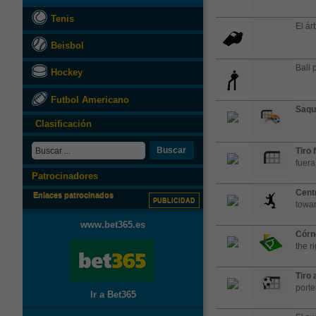
Tenis
El árb
Beisbol
Ball 
Hockey
Futbol Americano
Saqu
Clasificación
Buscar
Tiro 
fuera
Patrocinadores
Cent
Enlaces patrocinados
PUBLICIDAD
towar
www.bet365.es
Córn
the r
Tiro 
porte
Ir a Bet365