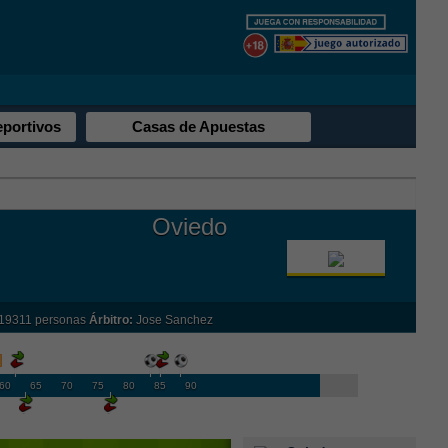
eportivos
Casas de Apuestas
Oviedo
19311 personas
Árbitro:
Jose Sanchez
60
65
70
75
80
85
90