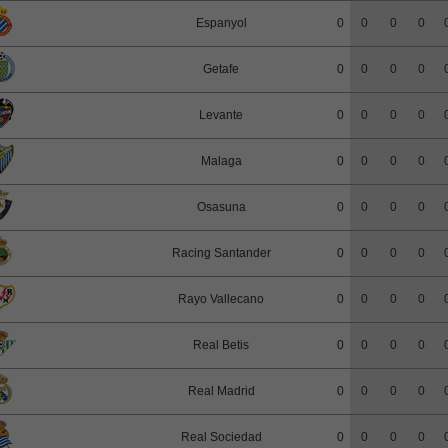
Espanyol
0
0
0
0
Getafe
0
0
0
0
Levante
0
0
0
0
Malaga
0
0
0
0
Osasuna
0
0
0
0
Racing Santander
0
0
0
0
Rayo Vallecano
0
0
0
0
Real Betis
0
0
0
0
Real Madrid
0
0
0
0
Real Sociedad
0
0
0
0