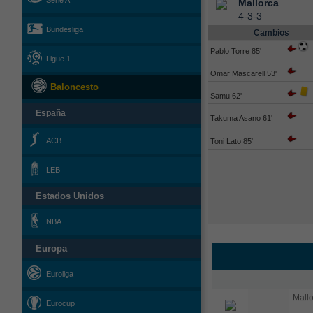
Serie A
Mallorca
4-3-3
Bundesliga
Cambios
Pablo Torre 85'
Ligue 1
Omar Mascarell 53'
Baloncesto
Samu 62'
España
Takuma Asano 61'
ACB
Toni Lato 85'
LEB
Estados Unidos
NBA
Europa
Euroliga
Mallo
Eurocup