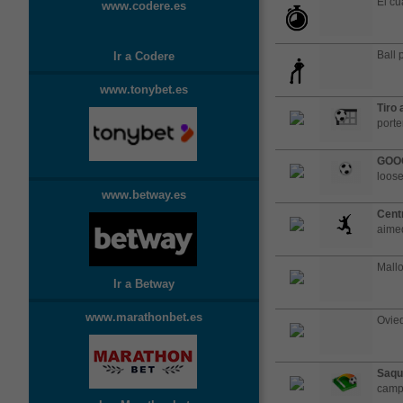
El cu
www.codere.es
Ball 
Ir a Codere
www.tonybet.es
Tiro 
porte
GOO
loose
www.betway.es
Cent
aimed
Mallo
Ir a Betway
www.marathonbet.es
Ovied
Saqu
cam