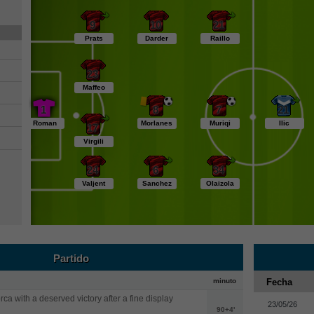
9
10
21
Prats
Darder
Raillo
23
Maffeo
1
8
7
21
Roman
Morlanes
Muriqi
Ilic
17
Virgili
24
6
34
Valjent
Sanchez
Olaizola
Partido
minuto
Fecha
rca with a deserved victory after a fine display
23/05/26
90+4'