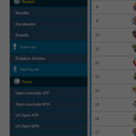
Basket
8
Mundial
9
Eurobasket
10
España
Supercopa
11
Estados Unidos
12
NBA Playoffs
13
Tenis
14
Open Australia ATP
Open Australia WTA
15
US Open ATP
16
US Open WTA
17