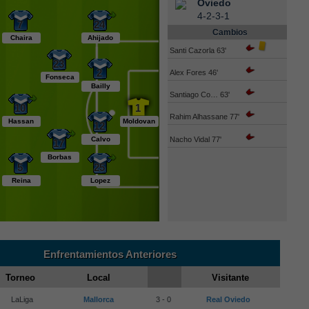
Oviedo
4-2-3-1
7
24
Cambios
Chaira
Ahijado
Santi Cazorla 63'
23
2
Alex Fores 46'
Fonseca
Bailly
Santiago Co… 63'
10
1
Rahim Alhassane 77'
Hassan
Moldovan
12
Nacho Vidal 77'
Calvo
17
Borbas
5
25
Reina
Lopez
Enfrentamientos Anteriores
Torneo
Local
Visitante
LaLiga
Mallorca
3 - 0
Real Oviedo