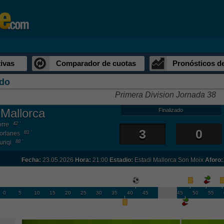
ivas
Comparador de cuotas
Pronósticos d
do
Primera Division Jornada 38
Mallorca
Finalizado
orre
42 '
3
0
orlanes
83 '
uriqi
88 '
Fecha:
23.05.2026
Hora:
21:00
Estadio:
Estadi Mallorca Son Moix
Aforo:
0
5
10
15
20
25
30
35
40
45
45
50
55