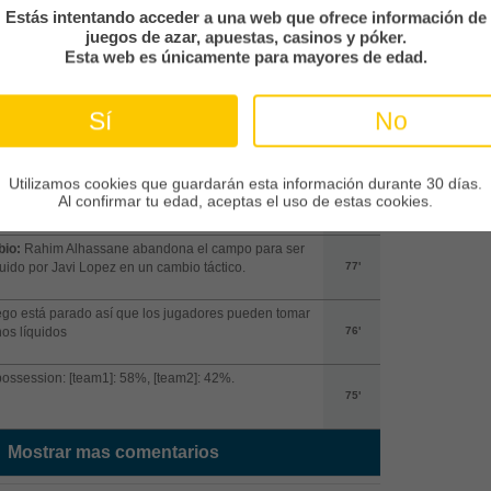
79'
Estás intentando acceder a una web que ofrece información de
juegos de azar, apuestas, casinos y póker.
e de puerta:
Saque de puerta para Oviedo
Esta web es únicamente para mayores de edad.
78'
Sí
No
anuda el juego
78'
Utilizamos cookies que guardarán esta información durante 30 días.
io:
Nacho Vidal abandona el campo para ser
Al confirmar tu edad, aceptas el uso de estas cookies.
tuido por Lucas Ahijado en un cambio táctico.
77'
io:
Rahim Alhassane abandona el campo para ser
tuido por Javi Lopez en un cambio táctico.
77'
ego está parado así que los jugadores pueden tomar
os líquidos
76'
possession: [team1]: 58%, [team2]: 42%.
75'
Mostrar mas comentarios