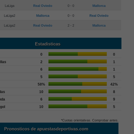
LaLiga
Real Oviedo
0 - 0
Mallorca
LaLiga2
Mallorca
0 - 0
Real Oviedo
LaLiga2
Real Oviedo
2 - 2
Mallorca
Estadisticas
0
0
llas
2
1
6
1
5
5
58%
42%
das
10
8
nda
6
9
gol
10
5
*Cuotas orientativas. Comprobar antes.
Pronosticos de apuestasdeportivas.com