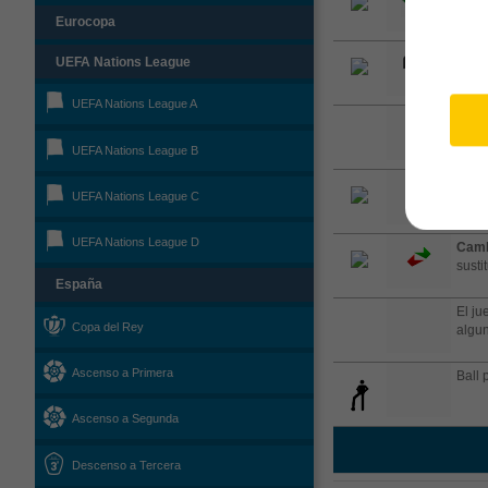
Eurocopa
Saqu
UEFA Nations League
UEFA Nations League A
Se re
UEFA Nations League B
Camb
UEFA Nations League C
susti
UEFA Nations League D
Camb
susti
España
El ju
Copa del Rey
algun
Ascenso a Primera
Ball 
Ascenso a Segunda
Descenso a Tercera