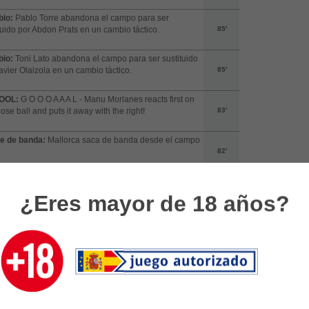
io:
Pablo Torre abandona el campo para ser
tuido por Abdon Prats en un cambio táctico.
85'
io:
Toni Lato abandona el campo para ser sustituido
avier Olaizola en un cambio táctico.
85'
OOL:
G O O O A A A L - Manu Morlanes reacts first on
oose ball and puts it away with the right!
83'
e de banda:
Mallorca saca de banda desde el campo
82'
:
Alberto Reina del Oviedo atropella a Pablo Maffeo
80'
¿Eres mayor de 18 años?
possession: [team1]: 58%, [team2]: 42%.
80'
:
Antonio Sanchez del Mallorca atropella a Alberto
a
79'
e de banda:
Oviedo saca de banda desde su campo