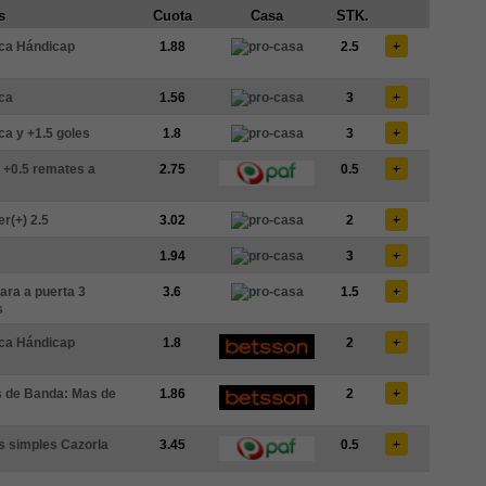
s
Cuota
Casa
STK.
ca Hándicap
1.88
2.5
+
ca
1.56
3
+
ca y +1.5 goles
1.8
3
+
+0.5 remates a
2.75
0.5
+
r(+) 2.5
3.02
2
+
1.94
3
+
ara a puerta 3
3.6
1.5
+
s
ca Hándicap
1.8
2
+
s de Banda: Mas de
1.86
2
+
s simples Cazorla
3.45
0.5
+