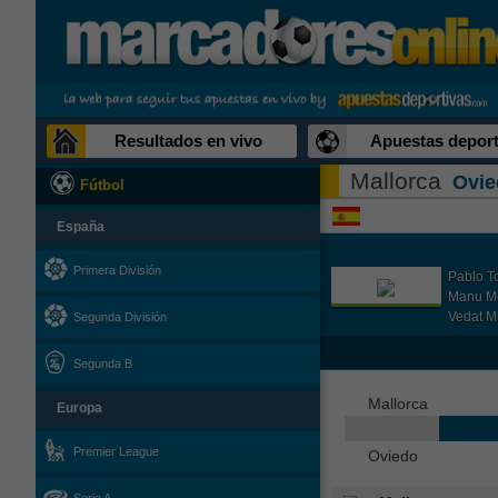
Resultados en vivo
Apuestas deport
Mallorca
Ovie
Fútbol
España
Primera División
Pablo T
Manu M
Vedat M
Segunda División
Segunda B
Mallorca
Europa
Premier League
Oviedo