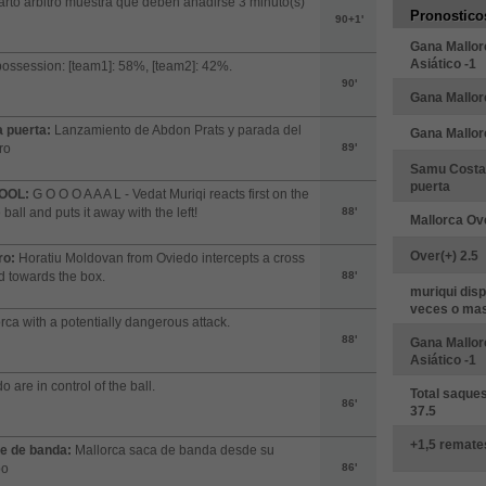
arto árbitro muestra que deben añadirse 3 minuto(s)
Pronostico
90+1'
Gana Mallor
Asiático -1
possession: [team1]: 58%, [team2]: 42%.
90'
Gana Mallor
a puerta:
Lanzamiento de Abdon Prats y parada del
Gana Mallor
ro
89'
Samu Costa 
puerta
OOL:
G O O O A A A L - Vedat Muriqi reacts first on the
 ball and puts it away with the left!
88'
Mallorca Ove
Over(+) 2.5
ro:
Horatiu Moldovan from Oviedo intercepts a cross
 towards the box.
88'
muriqui disp
veces o ma
rca with a potentially dangerous attack.
88'
Gana Mallor
Asiático -1
o are in control of the ball.
Total saque
86'
37.5
+1,5 remate
e de banda:
Mallorca saca de banda desde su
po
86'