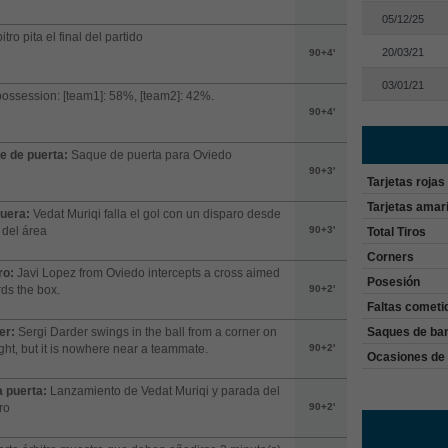
05/12/25
itro pita el final del partido
20/03/21
90+4'
03/01/21
possession: [team1]: 58%, [team2]: 42%.
90+4'
e de puerta:
Saque de puerta para Oviedo
90+3'
Tarjetas rojas
Tarjetas amari
fuera:
Vedat Muriqi falla el gol con un disparo desde
 del área
90+3'
Total Tiros
Corners
ro:
Javi Lopez from Oviedo intercepts a cross aimed
Posesión
ds the box.
90+2'
Faltas cometi
er:
Sergi Darder swings in the ball from a corner on
Saques de ba
ight, but it is nowhere near a teammate.
90+2'
Ocasiones de 
a puerta:
Lanzamiento de Vedat Muriqi y parada del
ro
90+2'