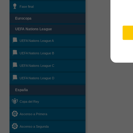
Fase final
Eurocopa
UEFA Nations League
UEFA Nations League A
UEFA Nations League B
UEFA Nations League C
UEFA Nations League D
España
Copa del Rey
Ascenso a Primera
Ascenso a Segunda