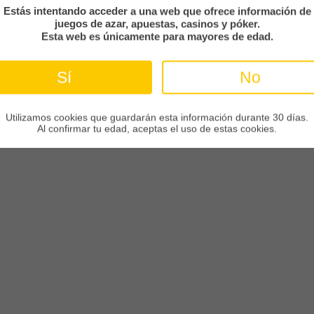
Estás intentando acceder a una web que ofrece información de
juegos de azar, apuestas, casinos y póker.
Esta web es únicamente para mayores de edad.
Sí
No
Utilizamos cookies que guardarán esta información durante 30 días.
Al confirmar tu edad, aceptas el uso de estas cookies.