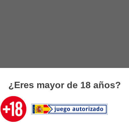
¿Eres mayor de 18 años?