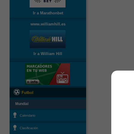
Ir a Marathonbet
www.williamhill.es
Ir a William Hill
Futbol
Mundial
Calendario
Clasificación