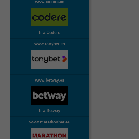
www.codere.es
Ir a Codere
www.tonybet.es
www.betway.es
Ir a Betway
www.marathonbet.es