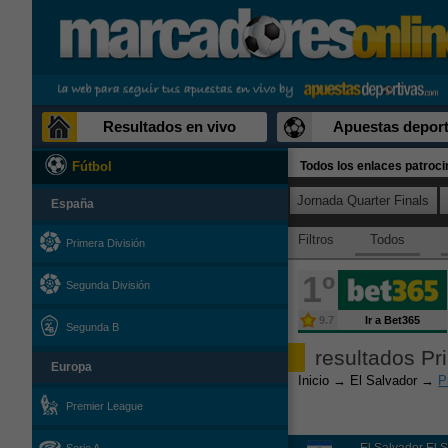
Resultados en vivo
Apuestas deport
Todos los enlaces patroc
Fútbol
Jornada Quarter Finals
España
Filtros
Todos
Primera División
1º
Segunda División
9.7
Ir a Bet365
Segunda B
resultados Pr
Europa
Inicio
→
El Salvador
→
P
Premier League