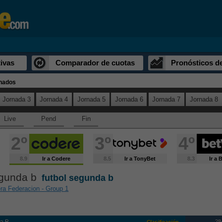
ivas
Comparador de cuotas
Pronósticos d
inados
Jornada 3
Jornada 4
Jornada 5
Jornada 6
Jornada 7
Jornada 8
Live
Pend
Fin
2º
3º
4º
8.9
Ir a Codere
8.5
Ir a TonyBet
8.3
Ir a
egunda b
futbol segunda b
ra Federacion - Group 1
28
Clasificación