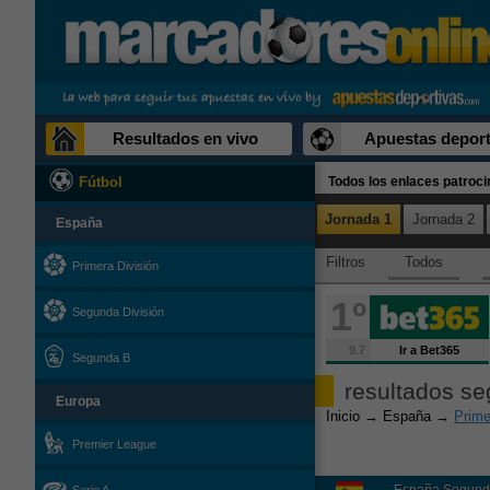
Resultados en vivo
Apuestas deport
Todos los enlaces patroc
Fútbol
Jornada 1
Jornada 2
España
Filtros
Todos
Primera División
1º
Segunda División
9.7
Ir a Bet365
Segunda B
resultados s
Europa
Inicio
→
España
→
Prime
Premier League