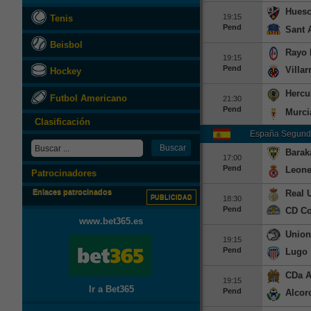
Hues
19:15
Tenis
Pend
Sant 
Beisbol
Rayo 
19:15
Pend
Villar
Hockey
Hercu
Futbol Americano
21:30
Pend
Murci
Clasificación
España
Segund
Barak
17:00
Pend
Leone
Patrocinadores
Enlaces patrocinados
Real 
PUBLICIDAD
18:30
Pend
CD Co
www.bet365.es
Union
19:15
Pend
Lugo
CDa A
19:15
Ir a Bet365
Pend
Alcor