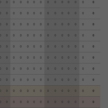
0
0
0
0
0
0
0
0
0
0
0
0
0
0
0
0
0
0
0
0
0
0
0
0
0
0
0
0
0
0
0
0
0
0
0
0
0
0
0
0
0
0
0
0
0
0
0
0
0
0
0
0
0
0
0
0
0
0
0
0
0
0
0
0
0
0
0
0
0
0
0
0
0
0
0
0
0
0
0
0
0
0
0
0
0
0
0
0
0
0
0
0
0
0
0
0
0
0
0
0
0
0
0
0
0
0
0
0
0
0
0
0
0
0
0
0
0
0
0
0
0
0
0
0
0
0
0
0
0
0
0
0
0
0
0
0
0
0
0
0