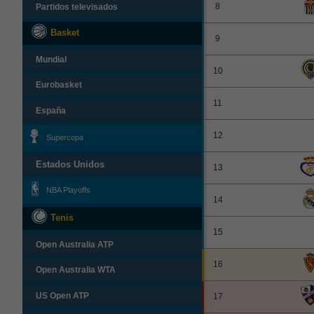
8
Partidos televisados
Basket
9
Mundial
10
Eurobasket
11
España
12
Supercopa
Estados Unidos
13
NBA Playoffs
14
Tenis
15
Open Australia ATP
16
Open Australia WTA
US Open ATP
17