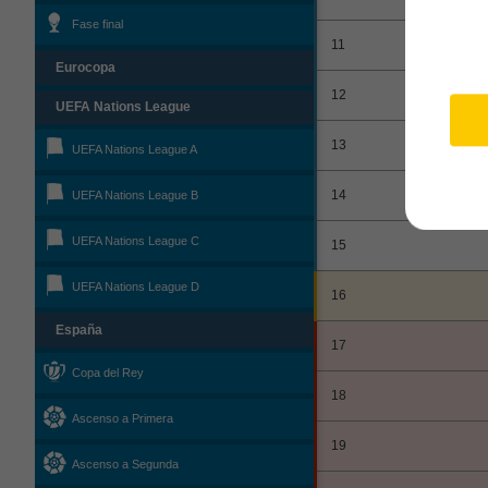
Fase final
11
Eurocopa
12
UEFA Nations League
13
UEFA Nations League A
UEFA Nations League B
14
UEFA Nations League C
15
UEFA Nations League D
16
España
17
Copa del Rey
18
Ascenso a Primera
19
Ascenso a Segunda