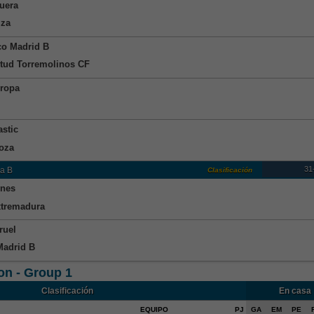
uera
iza
ico Madrid B
tud Torremolinos CF
ropa
stic
oza
31
a B
Clasificación
nes
tremadura
ruel
Madrid B
on - Group 1
Clasificación
En casa
EQUIPO
PJ
GA
EM
PE