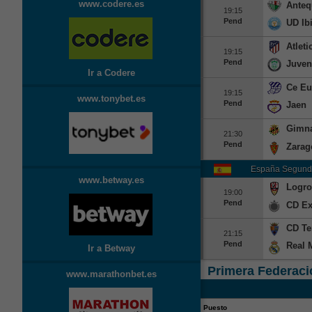
www.codere.es
Anteq
19:15
Pend
UD Ib
Atlet
19:15
Pend
Juven
Ir a Codere
Ce Eu
19:15
www.tonybet.es
Pend
Jaen
Gimna
21:30
Pend
Zarag
España
Segund
www.betway.es
Logro
19:00
Pend
CD Ex
CD Te
21:15
Pend
Real 
Ir a Betway
Primera Federaci
www.marathonbet.es
Puesto