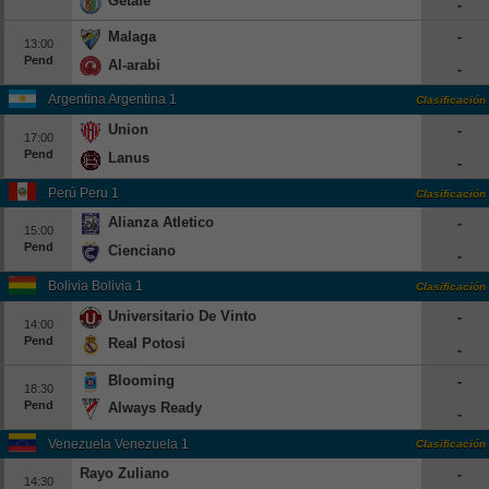
Getafe
-
Europa League
Malaga
-
13:00
Supercopa Europa
Pend
Al-arabi
-
Partidos amistosos
Argentina Argentina 1
Clasificación
Partidos televisados
Union
-
17:00
Pend
Lanus
-
Baloncesto
Perú Peru 1
Clasificación
Europa
Alianza Atletico
-
Euroliga
15:00
Pend
Cienciano
-
Eurocup
Bolivia Bolivia 1
Clasificación
España
Universitario De Vinto
-
14:00
ACB
Pend
Real Potosi
-
LEB
Blooming
-
Estados Unidos
18:30
Pend
Always Ready
-
NBA
Venezuela Venezuela 1
Clasificación
Tenis
Rayo Zuliano
-
14:30