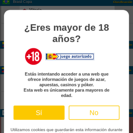
Brasil Copa
Clasificación
Vitoria
-
18:00
Pend
Athletico Paranaense
-
¿Eres mayor de 18
Corinthians
-
18:00
Pend
Internacional
años?
-
Colombia Colombia 2
Clasificación
Real CUndinamarca
-
14:00
Pend
Boca Juniors De Cali
-
Venezuela Venezuela 1
Clasificación
Estás intentando acceder a una web que
Rayo Zuliano
-
ofrece información de juegos de azar,
21:30
apuestas, casinos y póker.
Anzoategui FC
Pend
-
Esta web es únicamente para mayores de
edad.
Estudiantes Merida
-
22:00
Pend
Zamora FC
-
Sí
No
Internacional CONCACAF Caribbean Cup Grp. B
Clasificación
Cibao
0
02:00
Fin
Cavalier Sc
Utilizamos cookies que guardarán esta información durante
0