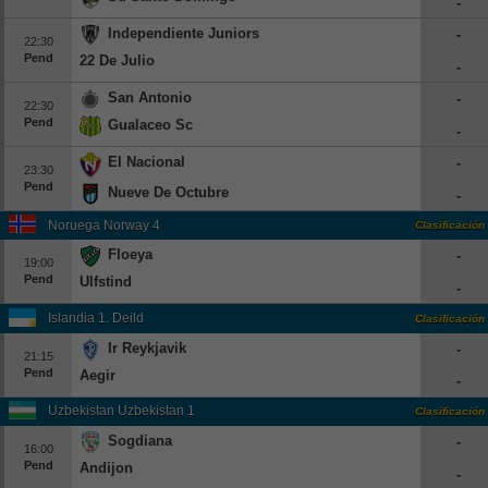
-
Independiente Juniors
-
22:30
Pend
22 De Julio
-
San Antonio
-
22:30
Pend
Gualaceo Sc
-
El Nacional
-
23:30
Pend
Nueve De Octubre
-
Noruega Norway 4
Clasificación
Floeya
-
19:00
Pend
Ulfstind
-
Islandia 1. Deild
Clasificación
Ir Reykjavik
-
21:15
Pend
Aegir
-
Uzbekistan Uzbekistan 1
Clasificación
Sogdiana
-
16:00
Pend
Andijon
-