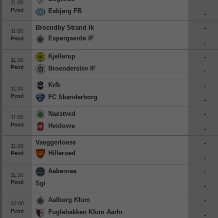
11:00
Pend
Esbjerg FB
-
Broendby Strand Ik
-
11:00
Espergaerde IF
Pend
-
Kjellerup
-
11:00
Pend
Broenderslev IF
-
Krfk
-
11:00
Pend
FC Skanderborg
-
Naestved
-
11:00
Pend
Hvidovre
-
Vaeggerloese
-
11:00
Hilleroed
Pend
-
Aabenraa
-
11:30
Pend
Sgi
-
Aalborg Kfum
-
12:00
Pend
Fuglebakken Kfum Aarhus
-