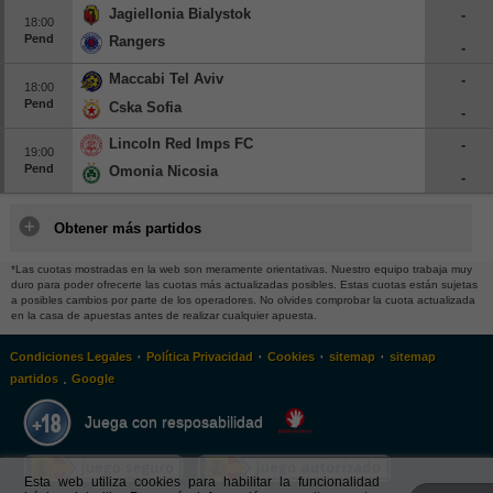
Jagiellonia Bialystok
-
18:00
Pend
Rangers
-
Maccabi Tel Aviv
-
18:00
Pend
Cska Sofia
-
Lincoln Red Imps FC
-
19:00
Pend
Omonia Nicosia
-
Obtener más partidos
*Las cuotas mostradas en la web son meramente orientativas. Nuestro equipo trabaja muy
duro para poder ofrecerte las cuotas más actualizadas posibles. Estas cuotas están sujetas
a posibles cambios por parte de los operadores. No olvides comprobar la cuota actualizada
en la casa de apuestas antes de realizar cualquier apuesta.
·
·
·
·
Condiciones Legales
Política Privacidad
Cookies
sitemap
sitemap
.
partidos
Google
Juega con resposabilidad
Esta web utiliza cookies para habilitar la funcionalidad