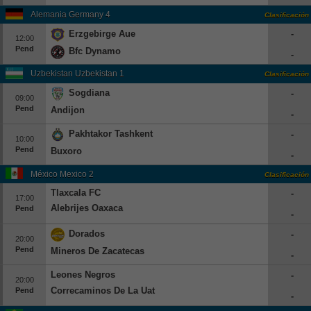
Alemania Germany 4
Clasificación
Erzgebirge Aue
-
12:00
Pend
Bfc Dynamo
-
Uzbekistan Uzbekistan 1
Clasificación
Sogdiana
-
09:00
Pend
Andijon
-
Pakhtakor Tashkent
-
10:00
Pend
Buxoro
-
México Mexico 2
Clasificación
Tlaxcala FC
-
17:00
Alebrijes Oaxaca
Pend
-
Dorados
-
20:00
Pend
Mineros De Zacatecas
-
Leones Negros
-
20:00
Correcaminos De La Uat
Pend
-