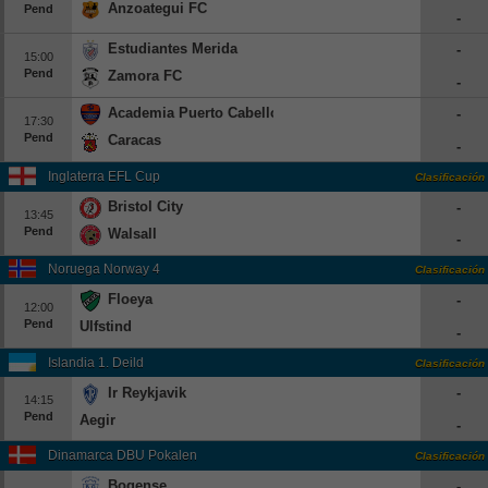
Anzoategui FC
Pend
-
Beisbol
Estudiantes Merida
-
15:00
Hockey
Pend
Zamora FC
-
Academia Puerto Cabello
-
Fútbol Americano
17:30
Pend
Caracas
-
Clasificación
Inglaterra EFL Cup
Clasificación
Bristol City
-
Casas de Apuestas
13:45
Pend
Walsall
-
Noruega Norway 4
Clasificación
Floeya
-
12:00
Pend
Ulfstind
-
Islandia 1. Deild
Clasificación
Ir Reykjavik
-
14:15
Pend
Aegir
-
Dinamarca DBU Pokalen
Clasificación
Bogense
-