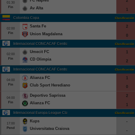
FC Naples
2
01:30
Fin
Av Alta
1
Colombia Copa
Clasificación
Santa Fe
2
02:00
Fin
Union Magdalena
0
Internacional CONCACAF Central American Cup Grp. B
Clasificación
Umecit FC
1
02:00
Fin
CD Olimpia
2
Internacional CONCACAF Central American Cup Grp. C
Clasificación
Alianza FC
1
04:00
Fin
Club Sport Herediano
0
Deportivo Saprissa
2
04:00
Fin
Alianza FC
1
Internacional Europa League Clasificación
Clasificación
Kups
-
17:00
Pend
Universitatea Craiova
-