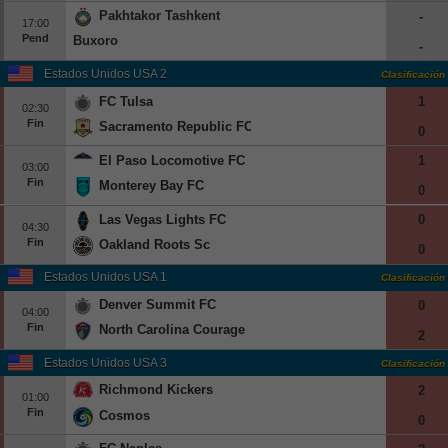
Pakhtakor Tashkent
-
17:00
Pend
Buxoro
-
Estados Unidos USA 2
Clasificación
FC Tulsa
1
02:30
Fin
Sacramento Republic FC
0
El Paso Locomotive FC
1
03:00
Fin
Monterey Bay FC
0
Las Vegas Lights FC
0
04:30
Fin
Oakland Roots Sc
0
Estados Unidos USA 1
Clasificación
Denver Summit FC
0
04:00
Fin
North Carolina Courage
2
Estados Unidos USA 3
Clasificación
Richmond Kickers
2
01:00
Fin
Cosmos
0