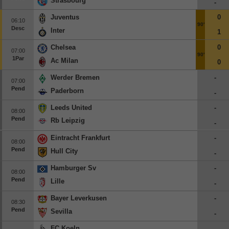
Strasbourg
-
Europa League
Juventus
0
06:10
90'
Supercopa Europa
Desc
Inter
1
Partidos amistosos
Chelsea
0
07:00
90'
Partidos televisados
1Par
Ac Milan
0
Werder Bremen
-
Baloncesto
07:00
Pend
Paderborn
Europa
-
Leeds United
-
Euroliga
08:00
Pend
Rb Leipzig
Eurocup
-
España
Eintracht Frankfurt
-
08:00
Pend
Hull City
ACB
-
LEB
Hamburger Sv
-
08:00
Pend
Lille
Estados Unidos
-
NBA
Bayer Leverkusen
-
08:30
Pend
Sevilla
-
Tenis
FC Koeln
-