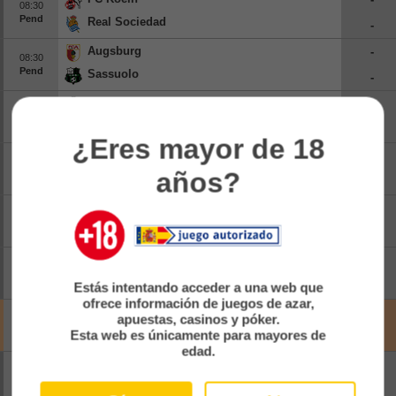
08:30
Pend
Beisbol
Real Sociedad
-
Augsburg
-
Hockey
08:30
Pend
Sassuolo
-
Fútbol Americano
Freiburg
-
08:30
Pend
Strasbourg
-
Clasificación
¿Eres mayor de 18
Brighton & Hove Albion
-
09:00
Casas de Apuestas
años?
Pend
Roma
-
Lens
-
09:00
Pend
Sunderland
-
Ipswich Town
-
09:00
Pend
Rayo Vallecano
Estás intentando acceder a una web que
-
ofrece información de juegos de azar,
Club Brugge U23
-
apuestas, casinos y póker.
09:00
Canc
Le Havre
Esta web es únicamente para mayores de
-
edad.
Tottenham Hotspur
-
09:00
Pend
Getafe
-