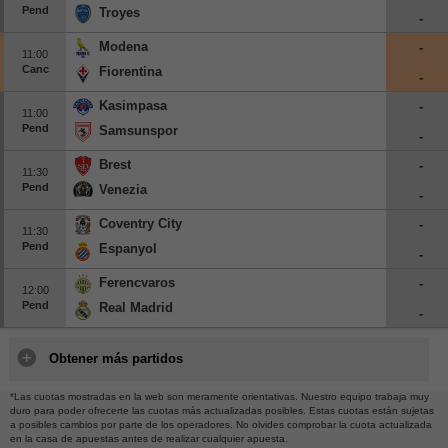
Pend
Troyes
-
Modena
-
11:00
Canc
Fiorentina
-
Kasimpasa
-
11:00
Pend
Samsunspor
-
Brest
-
11:30
Pend
Venezia
-
Coventry City
-
11:30
Pend
Espanyol
-
Ferencvaros
-
12:00
Pend
Real Madrid
-
Obtener más partidos
*Las cuotas mostradas en la web son meramente orientativas. Nuestro equipo trabaja muy
duro para poder ofrecerte las cuotas más actualizadas posibles. Estas cuotas están sujetas
a posibles cambios por parte de los operadores. No olvides comprobar la cuota actualizada
en la casa de apuestas antes de realizar cualquier apuesta.