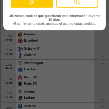
Sí
No
Werder Bremen
-
09:00
Pend
Paderborn
-
Utilizamos cookies que guardarán esta información durante
30 días.
Manchester United
-
10:00
Al confirmar tu edad, aceptas el uso de estas cookies.
Pend
Paris Saint-germain
-
Rennes
-
10:00
Pend
Brentford
-
Schalke 04
-
10:00
Pend
Atalanta
-
Vfb Stuttgart
-
10:00
Pend
Everton
-
Mainz 05
-
10:00
Pend
Paris FC
-
Angers
-
10:30
Pend
Lorient
-
Auxerre
-
11:00