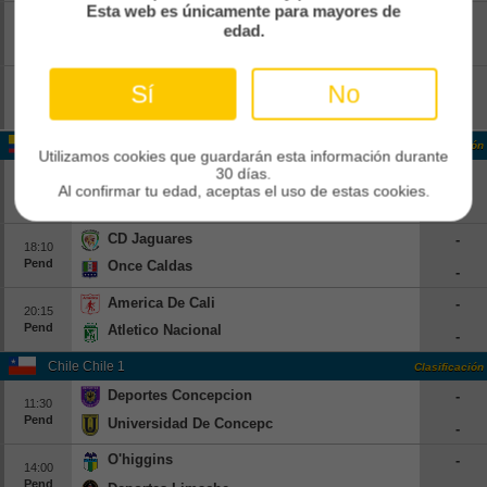
Esta web es únicamente para mayores de
Red Bull Bragantino
-
16:30
edad.
Pend
Corinthians
-
Flamengo
-
Sí
No
17:30
Pend
Vitoria
-
Colombia Colombia 1
Clasificación
Utilizamos cookies que guardarán esta información durante
30 días.
Alianza FC
-
16:05
Al confirmar tu edad, aceptas el uso de estas cookies.
Pend
Bucaramanga
-
CD Jaguares
-
18:10
Pend
Once Caldas
-
America De Cali
-
20:15
Pend
Atletico Nacional
-
Chile Chile 1
Clasificación
Deportes Concepcion
-
11:30
Pend
Universidad De Concepcion
-
O'higgins
-
14:00
Pend