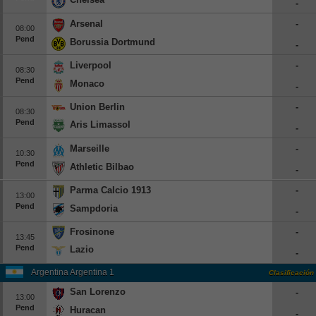
-
Europa League
Arsenal
-
08:00
Supercopa Europa
Pend
Borussia Dortmund
-
Partidos amistosos
Liverpool
-
08:30
Partidos televisados
Pend
Monaco
-
Union Berlin
-
Baloncesto
08:30
Pend
Aris Limassol
Europa
-
Marseille
-
Euroliga
10:30
Pend
Athletic Bilbao
Eurocup
-
España
Parma Calcio 1913
-
13:00
Pend
Sampdoria
ACB
-
LEB
Frosinone
-
13:45
Pend
Lazio
Estados Unidos
-
NBA
Argentina Argentina 1
Clasificación
San Lorenzo
-
13:00
Tenis
Pend
Huracan
-