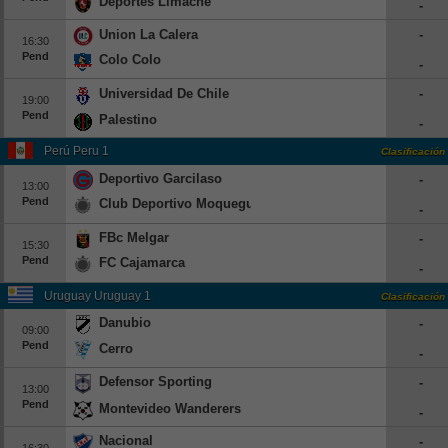
Deportes Limache
-
Union La Calera
-
16:30
Pend
Colo Colo
-
Universidad De Chile
-
19:00
Pend
Palestino
-
Perú Peru 1
Clasificación
Deportivo Garcilaso
-
13:00
Pend
Club Deportivo Moquegua
-
FBc Melgar
-
15:30
Pend
FC Cajamarca
-
Uruguay Uruguay 1
Clasificación
Danubio
-
09:00
Pend
Cerro
-
Defensor Sporting
-
13:00
Pend
Montevideo Wanderers
-
Nacional
-