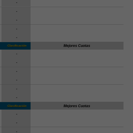
-
-
-
-
-
Mejores Cuotas
Clasificación
-
-
-
-
-
-
Mejores Cuotas
Clasificación
-
-
-