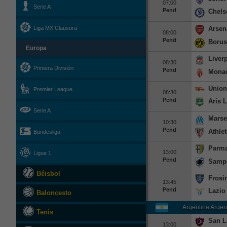
07:00
Serie A
Pend
Chels
Arsen
Liga MX Clausura
08:00
Pend
Borus
Europa
Liver
08:30
Primera División
Pend
Mona
Union
Premier League
08:30
Pend
Aris 
Serie A
Marse
10:30
Pend
Athlet
Bundesliga
Parma
13:00
Ligue 1
Pend
Samp
Béisbol
Frosi
13:45
Pend
Lazio
Baloncesto
Argentina Argen
Tenis
San L
13:00