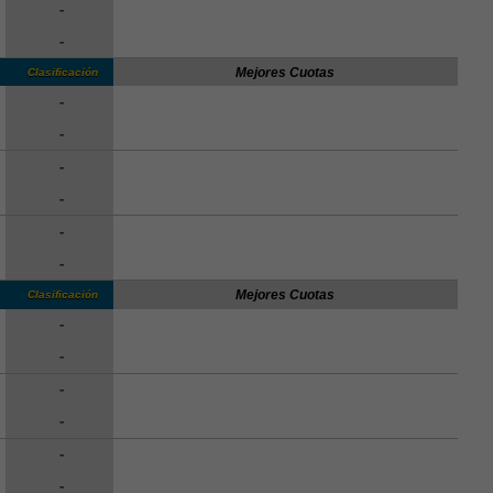
-
-
Mejores Cuotas
Clasificación
-
-
-
-
-
-
Mejores Cuotas
Clasificación
-
-
-
-
-
-