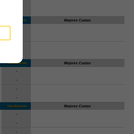
-
-
Mejores Cuotas
Clasificación
-
-
-
-
Mejores Cuotas
Clasificación
-
-
-
-
Mejores Cuotas
Clasificación
-
-
-