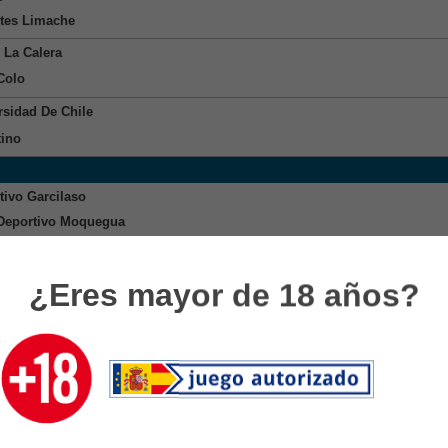
tes Limache
 La Calera
Colo
rsidad De Chile
tino
tivo Garcilaso
Deportivo Moquegua
elgar
jamarca
¿Eres mayor de 18 años?
y 1
io
sor Sporting
video Wanderers