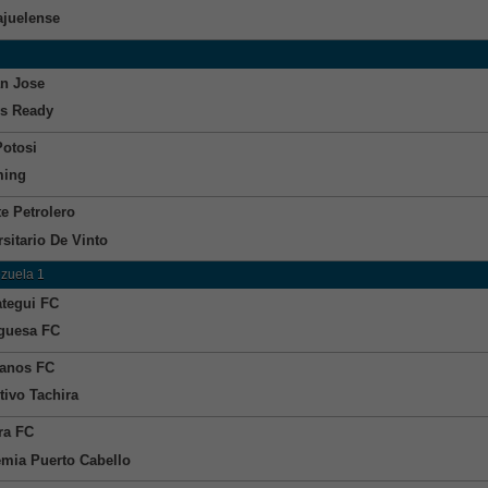
ajuelense
n Jose
s Ready
Potosi
ming
te Petrolero
sitario De Vinto
zuela 1
tegui FC
guesa FC
llanos FC
tivo Tachira
ra FC
mia Puerto Cabello