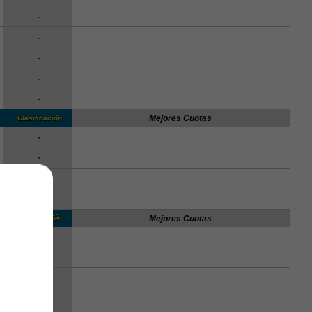
-
-
-
-
-
Mejores Cuotas
Clasificación
-
-
-
-
Mejores Cuotas
Clasificación
-
-
-
-