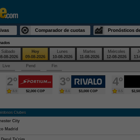
ivas
Comparador de cuotas
Pronósticos d
inados
Sábado
Hoy
Lunes
Martes
Miércoles
J
8-08-2026
09-08-2026
10-08-2026
11-08-2026
12-08-2026
13-
Live
Pend
Fin
2º
3º
4º
8.9
$2,000 COP
8.6
$3,000 COP
8.5
$2,5
mistosos Clubes
ester City
ico Madrid
 Darul Ta'zim