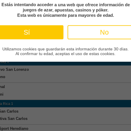
nal
Estás intentando acceder a una web que ofrece información de
juegos de azar, apuestas, casinos y póker.
n River
Esta web es únicamente para mayores de edad.
r 1
Sí
No
e
quil City
Utilizamos cookies que guardarán esta información durante 30 días.
ec
Al confirmar tu edad, aceptas el uso de estas cookies.
uay 1
ivo San Lorenzo
eno
nal
ni
a Rica 1
 San Carlos
tiva San Carlos
Sport Herediano