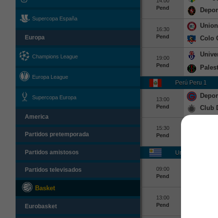
14:00
Pend
Depor
Supercopa España
Union
16:30
Pend
Colo 
Europa
Unive
Champions League
19:00
Pend
Pales
Europa League
Perú Peru 1
Depor
Supercopa Europa
13:00
Pend
Club 
America
FBc M
15:30
Partidos pretemporada
Pend
FC Ca
Uruguay Urugua
Partidos amistosos
Danub
09:00
Partidos televisados
Pend
Cerro
Basket
Defen
13:00
Pend
Monte
Eurobasket