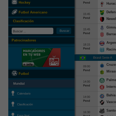
Hockey
Pend
Hurac
Defen
Futbol Americano
15:45
Pend
Newel
Clasificación
Gimna
15:45
Pend
Barra
Patrocinadores
Argen
18:15
Pend
Racin
Brasil Serie A
Cruze
09:00
Pend
Miras
Futbol
Palme
14:00
Mundial
Pend
Inter
Calendario
Bahia
14:00
Pend
Vasc
Clasificación
Santo
16:30
Fase final