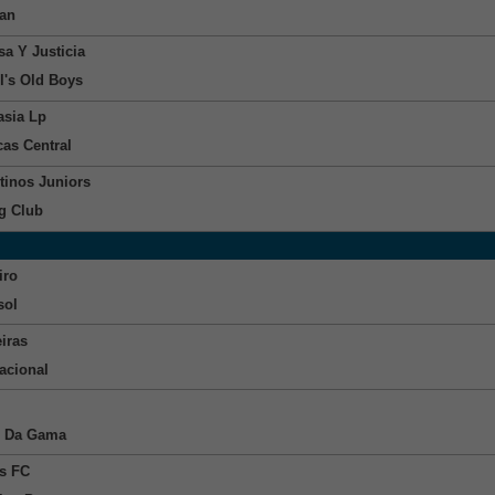
an
sa Y Justicia
l's Old Boys
sia Lp
cas Central
tinos Juniors
g Club
iro
sol
iras
nacional
o Da Gama
s FC