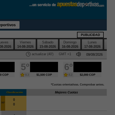
eportivos
PUBLICIDAD
ueves
Viernes
Sábado
Domingo
Lunes
Mar
08-2026
14-08-2026
15-08-2026
16-08-2026
17-08-2026
18-08
actualizar (39')
GMT
+1
5º
6º
00 COP
8.3
$1,500 COP
8.2
$2,000 COP
*Cuotas orientativas. Comprobar antes.
Mejores Cuotas
Clasificación
0
90'
0
-