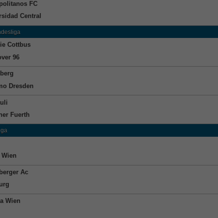
politanos FC
rsidad Central
ndesliga
ie Cottbus
ver 96
berg
mo Dresden
uli
her Fuerth
iga
 Wien
berger Ac
urg
ia Wien