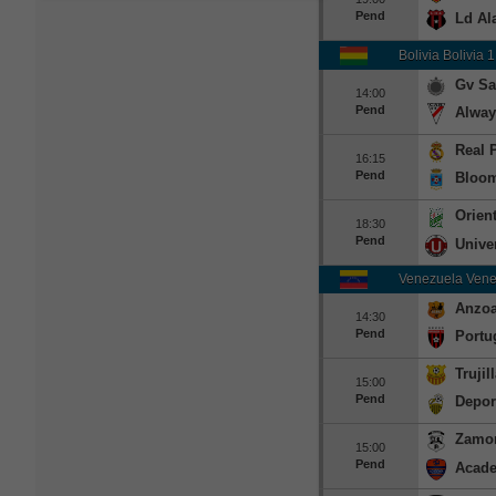
Pend
Ld Al
Bolivia Bolivia 1
Gv Sa
14:00
Pend
Alway
Real 
16:15
Pend
Bloo
Orien
18:30
Pend
Univer
Venezuela Vene
Anzoa
14:30
Pend
Portu
Truji
15:00
Pend
Depor
Zamo
15:00
Pend
Acade