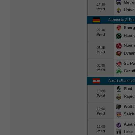
Metro
17:30
Pend
Unive
Alemania 2. Bu
Energ
06:30
Pend
Hanno
Nuern
06:30
Pend
Dyna
St. Pa
06:30
Pend
Greut
Austria Bundesl
Ried
10:00
Pend
Rapid
Wolfs
10:00
Pend
Salzb
Austr
12:00
Pend
Lask