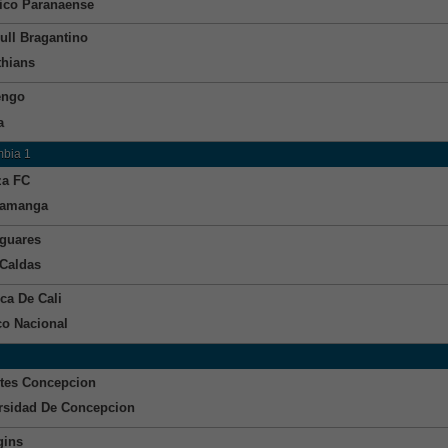
tico Paranaense
ull Bragantino
thians
engo
a
bia 1
za FC
ramanga
guares
Caldas
ca De Cali
co Nacional
tes Concepcion
rsidad De Concepcion
gins