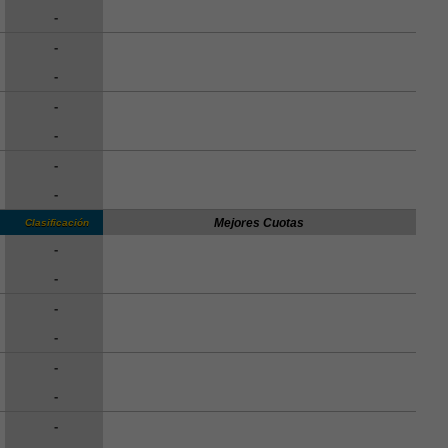
-
-
-
-
-
-
-
Mejores Cuotas
Clasificación
-
-
-
-
-
-
-