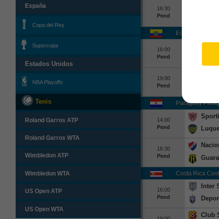
Nacio
España
16:30
Pend
Bosto
Copa del Rey
Ecuador Ecuado
Delfin
Supercopa
16:00
Pend
Orens
Estados Unidos
Guaya
19:00
NBA Playoffs
Pend
Emel
Tenis
Paraguay Parag
Sport
14:00
Roland Garros ATP
Pend
Luqu
Roland Garros WTA
Nacio
16:30
Wimbledon ATP
Pend
Guara
Costa Rica Cost
Wimbledon WTA
Inter
16:00
US Open ATP
Pend
Depor
US Open WTA
Club 
19:00