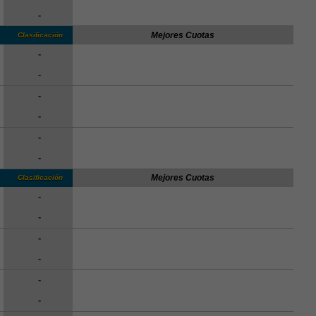
-
Mejores Cuotas
Clasificación
-
-
-
-
-
-
Mejores Cuotas
Clasificación
-
-
-
-
-
-