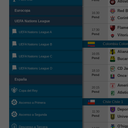
Pend
Athle
Red B
Eurocopa
16:30
Pend
Corin
UEFA Nations League
Flam
17:30
UEFA Nations League A
Pend
Vitori
Colombia Colom
UEFA Nations League B
Alian
16:05
UEFA Nations League C
Pend
Buca
CD Ja
UEFA Nations League D
18:10
Pend
Once 
España
Ameri
20:15
Copa del Rey
Pend
Atleti
Chile Chile 1
Ascenso a Primera
Depor
11:30
Ascenso a Segunda
Pend
Unive
O'hig
Descenso a Tercera