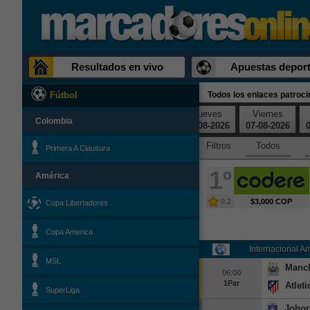
Resultados en vivo
Apuestas deport
Todos los enlaces patroc
Fútbol
Lunes
Martes
Miércoles
Jueves
Viernes
Colombia
03-08-2026
04-08-2026
05-08-2026
06-08-2026
07-08-2026
0
Filtros
Todos
Primera A Clausura
1º
América
9.2
$3,000 COP
Copa Libertadores
Copa America
Internacional A
MSL
Manch
06:00
1Par
Atlet
SuperLiga
Johor