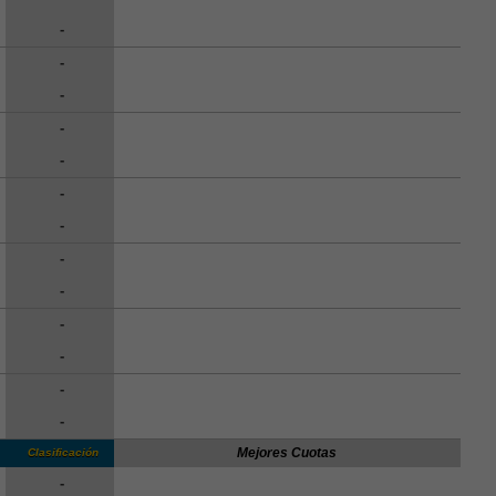
-
-
-
-
-
-
-
-
-
-
-
-
-
Mejores Cuotas
Clasificación
-