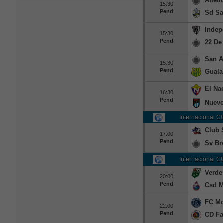
Atleti
15:30
Pend
Sd Sa
Indep
15:30
Pend
22 De
San A
15:30
Pend
Guala
El Na
16:30
Pend
Nueve
Internacional 
Club 
17:00
Pend
Sv Br
Internacional 
Verde
20:00
Pend
Csd M
FC Mo
22:00
Pend
CD Fa