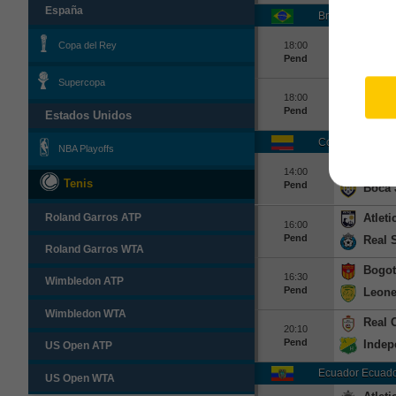
España
Brasil Copa
Vitori
Copa del Rey
18:00
Pend
Athle
Supercopa
Corin
18:00
Pend
Inter
Estados Unidos
Colombia Colom
NBA Playoffs
Real 
14:00
Tenis
Pend
Boca 
Atleti
Roland Garros ATP
16:00
Pend
Real 
Roland Garros WTA
Bogot
16:30
Wimbledon ATP
Pend
Leon
Wimbledon WTA
Real 
20:10
Pend
Indep
US Open ATP
Ecuador Ecuado
US Open WTA