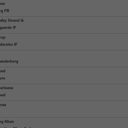
nse
rg FB
dby Strand Ik
gaerde IF
erup
derslev IF
anderborg
ved
vre
erloese
roed
raa
rg Kfum