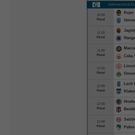
Internacional E
Kups
10:00
Pend
Unive
Jagiel
11:00
Pend
Range
Macca
11:00
Pend
Cska 
Linco
12:00
Pend
Omoni
Lech 
12:00
Pend
Klaks
Hrade
12:00
Pend
Besik
Salzb
12:00
Pend
Pafos