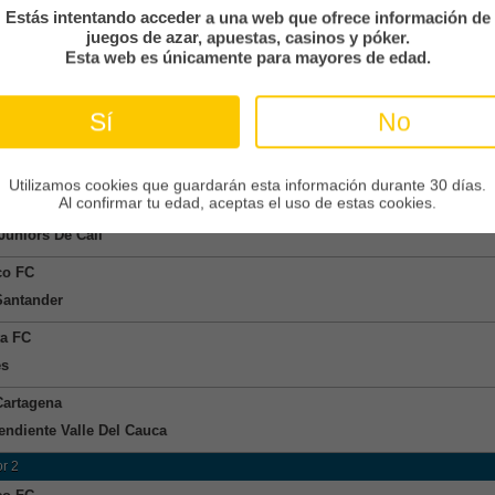
Estás intentando acceder a una web que ofrece información de
juegos de azar, apuestas, casinos y póker.
a
Esta web es únicamente para mayores de edad.
tico Paranaense
thians
Sí
No
nacional
bia 2
Utilizamos cookies que guardarán esta información durante 30 días.
Al confirmar tu edad, aceptas el uso de estas cookies.
CUndinamarca
Juniors De Cali
co FC
Santander
a FC
es
Cartagena
endiente Valle Del Cauca
r 2