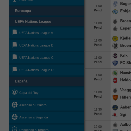
Boge
11:00
Pend
Esbje
Eurocopa
Broen
UEFA Nations League
11:00
Pend
Esper
UEFA Nations League A
Kjell
11:00
Pend
Broen
UEFA Nations League B
Krfk
11:00
UEFA Nations League C
Pend
FC Sk
UEFA Nations League D
Naest
11:00
Pend
Hvido
España
Vaegg
11:00
Copa del Rey
Pend
Hille
Ascenso a Primera
Aaben
11:30
Pend
Sgi
Ascenso a Segunda
Aalbo
12:00
Descenso a Tercera
Pend