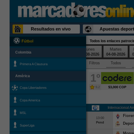
Resultados en vivo
Apuestas deport
Todos los enlaces patroc
Fútbol
Viernes
Sábado
Domingo
Lunes
Martes
Colombia
31-07-2026
01-08-2026
02-08-2026
03-08-2026
04-08-2026
0
Filtros
Todos
Primera A Clausura
1º
América
9.2
$3,000 COP
Copa Libertadores
Copa America
Internacional A
MSL
Fiore
13:00
Pend
Depor
SuperLiga
Mona