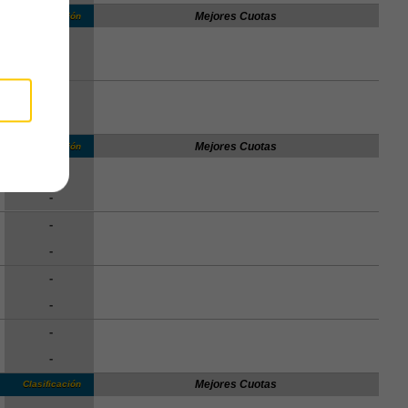
Mejores Cuotas
Clasificación
-
-
-
-
Mejores Cuotas
Clasificación
-
-
-
-
-
-
-
-
Mejores Cuotas
Clasificación