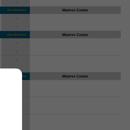
-
Mejores Cuotas
Clasificación
-
-
Mejores Cuotas
Clasificación
-
-
-
-
Mejores Cuotas
Clasificación
-
-
-
-
-
-