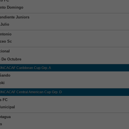
co FC
nto Domingo
endiente Juniors
 Julio
ntonio
ceo Sc
cional
 De Octubre
CONCACAF Caribbean Cup Grp. A
Sando
oki
CONCACAF Central American Cup Grp. D
s FC
unicipal
tagua
s