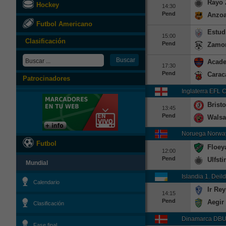
Rayo 
Hockey
14:30
Pend
Anzoa
Futbol Americano
Estud
15:00
Clasificación
Pend
Zamo
Acade
17:30
Pend
Carac
Patrocinadores
Inglaterra EFL 
Bristo
13:45
Pend
Walsa
Noruega Norwa
Futbol
Floey
12:00
Pend
Ulfsti
Mundial
Islandia 1. Deild
Calendario
Ir Rey
14:15
Pend
Aegir
Clasificación
Dinamarca DBU
Fase final