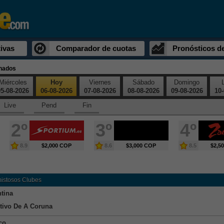
ivas
Comparador de cuotas
Pronósticos d
inados
Miércoles
Hoy
Viernes
Sábado
Domingo
5-08-2026
06-08-2026
07-08-2026
08-08-2026
09-08-2026
10-
Live
Pend
Fin
2º
3º
4º
8.9
$2,000 COP
8.6
$3,000 COP
8.5
$2,5
mistosos Clubes
ntina
tivo De A Coruna
co