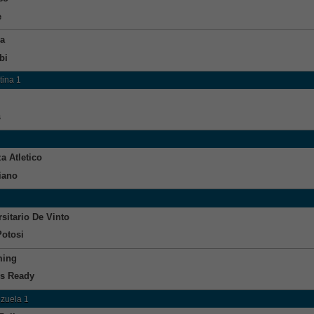
e
a
bi
tina 1
s
a Atletico
iano
sitario De Vinto
Potosi
ming
s Ready
zuela 1