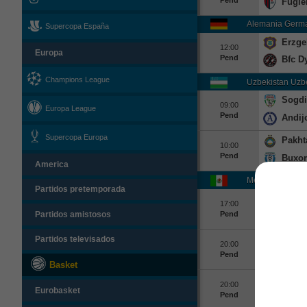
Fugle
Alemania Germ
Supercopa España
Erzge
12:00
Europa
Pend
Bfc 
Champions League
Uzbekistan Uzbe
Sogdi
09:00
Europa League
Pend
Andij
Supercopa Europa
Pakht
10:00
Pend
Buxo
America
México Mexico 
Partidos pretemporada
Tlaxc
17:00
Pend
Partidos amistosos
Alebr
Dorad
Partidos televisados
20:00
Pend
Miner
Basket
Leone
20:00
Eurobasket
Pend
Corre