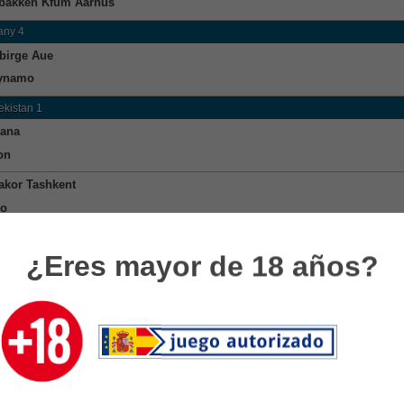
bakken Kfum Aarhus
any 4
birge Aue
Dynamo
kistan 1
ana
on
akor Tashkent
ro
2
¿Eres mayor de 18 años?
ala FC
ijes Oaxaca
os
os De Zacatecas
s Negros
caminos De La Uat