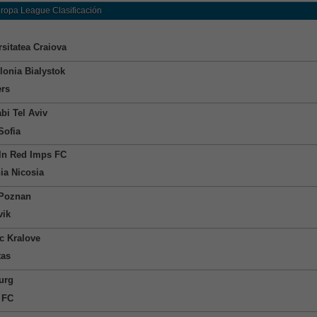
uropa League Clasificación
rsitatea Craiova
lonia Bialystok
rs
bi Tel Aviv
Sofia
ln Red Imps FC
a Nicosia
Poznan
vik
c Kralove
tas
urg
 FC