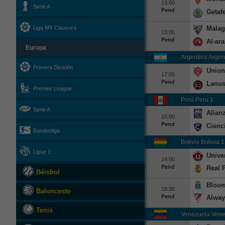
13:00
Serie A
Pend
Getaf
Malag
Liga MX Clausura
13:00
Pend
Al-ara
Europa
Argentina Argen
Primera División
Union
17:00
Pend
Lanu
Premier League
Perú Peru 1
Serie A
Alianz
15:00
Pend
Cienc
Bundesliga
Bolivia Bolivia 1
Ligue 1
Univer
14:00
Pend
Real 
Béisbol
Bloo
18:30
Baloncesto
Pend
Alway
Tenis
Venezuela Vene