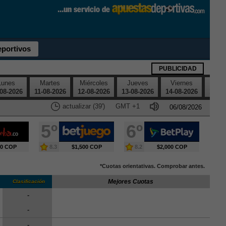
eportivos
PUBLICIDAD
Lunes
Martes
Miércoles
Jueves
Viernes
Sáb
08-2026
11-08-2026
12-08-2026
13-08-2026
14-08-2026
15-08
actualizar (38')
GMT
+1
5º
6º
00 COP
8.3
$1,500 COP
8.2
$2,000 COP
*Cuotas orientativas. Comprobar antes.
Mejores Cuotas
Clasificación
-
-
-