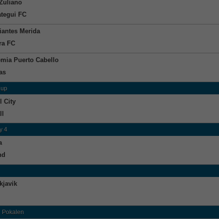
Zuliano
tegui FC
iantes Merida
ra FC
mia Puerto Cabello
as
Cup
l City
ll
y 4
a
nd
kjavik
 Pokalen