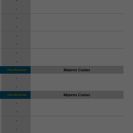
-
-
-
-
-
-
-
-
Mejores Cuotas
Clasificación
-
-
Mejores Cuotas
Clasificación
-
-
-
-