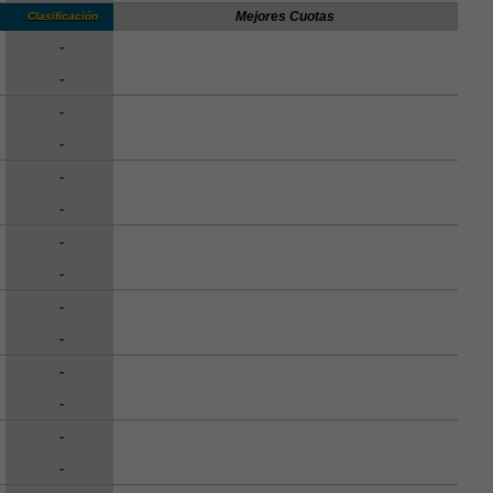
Mejores Cuotas
Clasificación
-
-
-
-
-
-
-
-
-
-
-
-
-
-