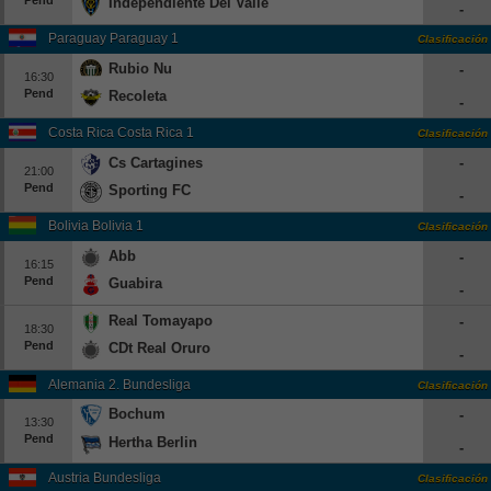
Independiente Del Valle
-
Paraguay Paraguay 1
Clasificación
Rubio Nu
-
16:30
Pend
Recoleta
-
Costa Rica Costa Rica 1
Clasificación
Cs Cartagines
-
21:00
Pend
Sporting FC
-
Bolivia Bolivia 1
Clasificación
Abb
-
16:15
Pend
Guabira
-
Real Tomayapo
-
18:30
Pend
CDt Real Oruro
-
Alemania 2. Bundesliga
Clasificación
Bochum
-
13:30
Pend
Hertha Berlin
-
Austria Bundesliga
Clasificación