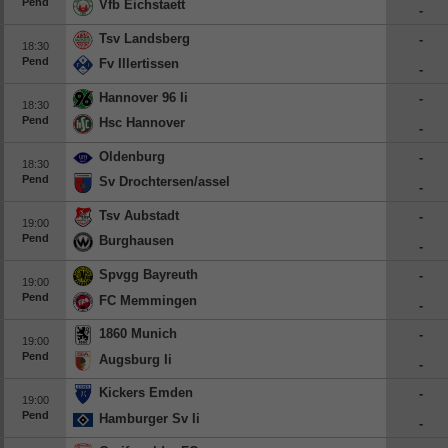
Pend
Vfb Eichstaett
-
Tsv Landsberg
-
18:30
Pend
Fv Illertissen
-
Hannover 96 Ii
-
18:30
Pend
Hsc Hannover
-
Oldenburg
-
18:30
Pend
Sv Drochtersen/assel
-
Tsv Aubstadt
-
19:00
Pend
Burghausen
-
Spvgg Bayreuth
-
19:00
Pend
FC Memmingen
-
1860 Munich
-
19:00
Pend
Augsburg Ii
-
Kickers Emden
-
19:00
Pend
Hamburger Sv Ii
-