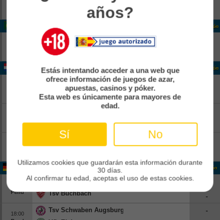
12:00
años?
Pend
Kfum
-
Portugal Liga Portugal
Clasificación
Estoril
-
14:15
Pend
Famalicao
-
Holanda Eerste Divisie
Clasificación
Estás intentando acceder a una web que
ofrece información de juegos de azar,
FC Dordrecht
-
13:00
apuestas, casinos y póker.
Pend
Jong Ajax
-
Esta web es únicamente para mayores de
edad.
FC Emmen
-
13:00
Pend
Roda Jc Kerkrade
-
Sí
No
Top Oss
-
13:00
Pend
Nac Breda
-
Utilizamos cookies que guardarán esta información durante
Alemania Germany 4
Clasificación
30 días.
Al confirmar tu edad, aceptas el uso de estas cookies.
Nuernberg Ii
-
18:00
Pend
Tsv Buchbach
-
Tsv Schwaben Augsburg
-
18:00