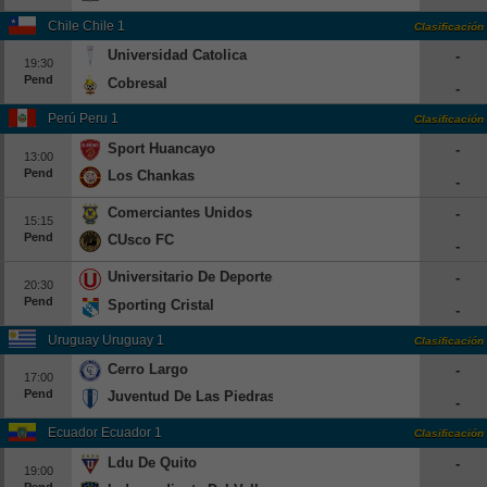
Beisbol
Chile Chile 1
Clasificación
Universidad Catolica
-
19:30
Hockey
Pend
Cobresal
-
Fútbol Americano
Perú Peru 1
Clasificación
Sport Huancayo
-
13:00
Clasificación
Pend
Los Chankas
-
Casas de Apuestas
Comerciantes Unidos
-
15:15
Pend
CUsco FC
-
Universitario De Deportes
-
20:30
Pend
Sporting Cristal
-
Uruguay Uruguay 1
Clasificación
Cerro Largo
-
17:00
Pend
Juventud De Las Piedras
-
Ecuador Ecuador 1
Clasificación
Ldu De Quito
-
19:00
Pend