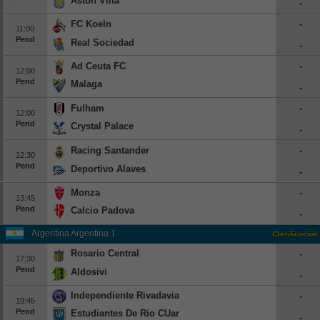
Aston Villa
-
Europa League
FC Koeln
-
11:00
Supercopa Europa
Pend
Real Sociedad
-
Partidos amistosos
Ad Ceuta FC
-
12:00
Partidos televisados
Pend
Malaga
-
Fulham
-
Baloncesto
12:00
Pend
Crystal Palace
Europa
-
Racing Santander
-
Euroliga
12:30
Pend
Deportivo Alaves
Eurocup
-
España
Monza
-
13:45
Pend
Calcio Padova
ACB
-
LEB
Argentina Argentina 1
Clasificación
Rosario Central
-
Estados Unidos
17:30
Pend
Aldosivi
-
NBA
Independiente Rivadavia
-
19:45
Tenis
Pend
Estudiantes De Rio CUarto
-