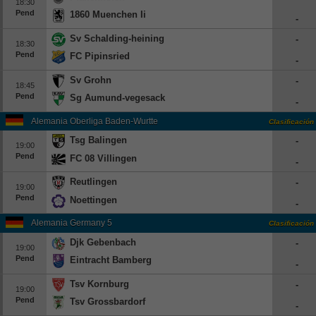
18:30
Pend
1860 Muenchen Ii
-
Sv Schalding-heining
-
18:30
Pend
FC Pipinsried
-
Sv Grohn
-
18:45
Pend
Sg Aumund-vegesack
-
Alemania Oberliga Baden-Wurttemberg
Clasificación
Tsg Balingen
-
19:00
Pend
FC 08 Villingen
-
Reutlingen
-
19:00
Pend
Noettingen
-
Alemania Germany 5
Clasificación
Djk Gebenbach
-
19:00
Pend
Eintracht Bamberg
-
Tsv Kornburg
-
19:00
Pend
Tsv Grossbardorf
-