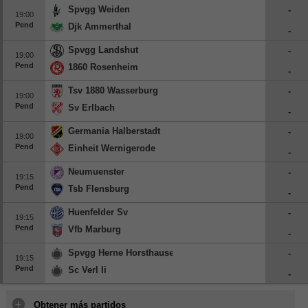
Spvgg Weiden
-
19:00
Pend
Djk Ammerthal
-
Spvgg Landshut
-
19:00
Pend
1860 Rosenheim
-
Tsv 1880 Wasserburg
-
19:00
Pend
Sv Erlbach
-
Germania Halberstadt
-
19:00
Pend
Einheit Wernigerode
-
Neumuenster
-
19:15
Pend
Tsb Flensburg
-
Huenfelder Sv
-
19:15
Pend
Vfb Marburg
-
Spvgg Herne Horsthausen
-
19:15
Pend
Sc Verl Ii
-
Obtener más partidos