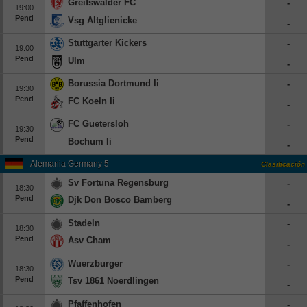
Greifswalder FC
-
19:00
Pend
Vsg Altglienicke
-
Stuttgarter Kickers
-
19:00
Pend
Ulm
-
Borussia Dortmund Ii
-
19:30
Pend
FC Koeln Ii
-
FC Guetersloh
-
19:30
Pend
Bochum Ii
-
Alemania Germany 5
Clasificación
Sv Fortuna Regensburg
-
18:30
Pend
Djk Don Bosco Bamberg
-
Stadeln
-
18:30
Pend
Asv Cham
-
Wuerzburger
-
18:30
Pend
Tsv 1861 Noerdlingen
-
Pfaffenhofen
-