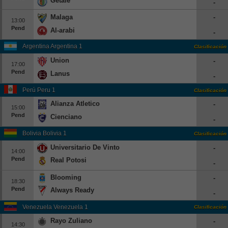
Getafe
-
Europa League
Malaga
-
13:00
Supercopa Europa
Pend
Al-arabi
-
Partidos amistosos
Argentina Argentina 1
Clasificación
Partidos televisados
Union
-
17:00
Pend
Lanus
-
Baloncesto
Perú Peru 1
Clasificación
Europa
Alianza Atletico
-
Euroliga
15:00
Pend
Cienciano
-
Eurocup
Bolivia Bolivia 1
Clasificación
España
Universitario De Vinto
-
14:00
ACB
Pend
Real Potosi
-
LEB
Blooming
-
Estados Unidos
18:30
Pend
Always Ready
-
NBA
Venezuela Venezuela 1
Clasificación
Tenis
Rayo Zuliano
-
14:30