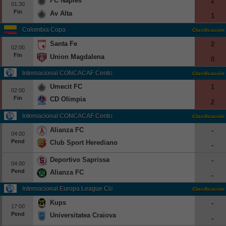
FC Naples
2
01:30
Fin
Av Alta
1
Colombia Copa
Clasificación
Santa Fe
2
02:00
Fin
Union Magdalena
0
Internacional CONCACAF Central American Cup Grp. B
Clasificación
Umecit FC
1
02:00
Fin
CD Olimpia
2
Internacional CONCACAF Central American Cup Grp. C
Clasificación
Alianza FC
-
04:00
Pend
Club Sport Herediano
-
Deportivo Saprissa
-
04:00
Pend
Alianza FC
-
Internacional Europa League Clasificación
Clasificación
Kups
-
17:00
Pend
Universitatea Craiova
-