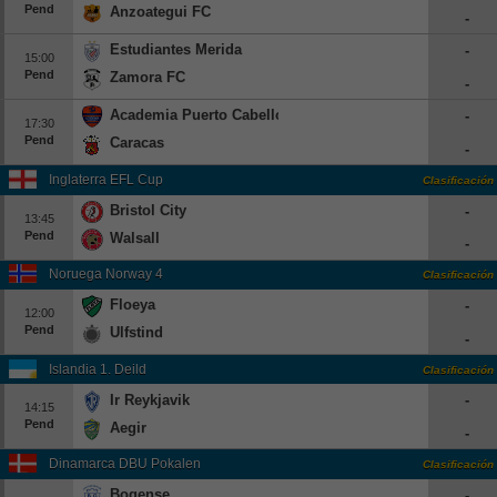
Pend
Anzoategui FC
-
Beisbol
Estudiantes Merida
-
15:00
Hockey
Pend
Zamora FC
-
Academia Puerto Cabello
-
Fútbol Americano
17:30
Pend
Caracas
-
Clasificación
Inglaterra EFL Cup
Clasificación
Bristol City
-
Casas de Apuestas
13:45
Pend
Walsall
-
Noruega Norway 4
Clasificación
Floeya
-
12:00
Pend
Ulfstind
-
Islandia 1. Deild
Clasificación
Ir Reykjavik
-
14:15
Pend
Aegir
-
Dinamarca DBU Pokalen
Clasificación
Bogense
-