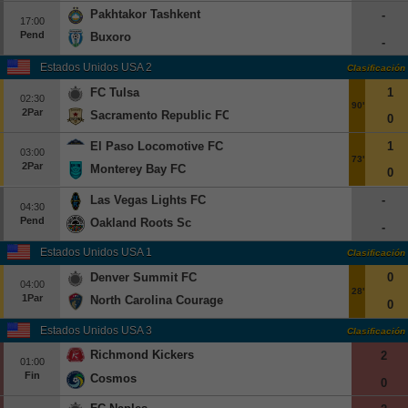
Pakhtakor Tashkent
-
17:00
Pend
Buxoro
-
Estados Unidos USA 2
Clasificación
FC Tulsa
1
02:30
90'
2Par
Sacramento Republic FC
0
El Paso Locomotive FC
1
03:00
73'
2Par
Monterey Bay FC
0
Las Vegas Lights FC
-
04:30
Pend
Oakland Roots Sc
-
Estados Unidos USA 1
Clasificación
Denver Summit FC
0
04:00
28'
1Par
North Carolina Courage
0
Estados Unidos USA 3
Clasificación
Richmond Kickers
2
01:00
Fin
Cosmos
0