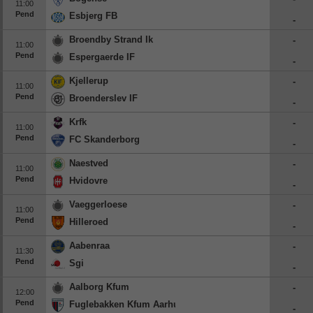
11:00
Pend
Esbjerg FB
-
Broendby Strand Ik
-
11:00
Pend
Espergaerde IF
-
Kjellerup
-
11:00
Pend
Broenderslev IF
-
Krfk
-
11:00
Pend
FC Skanderborg
-
Naestved
-
11:00
Pend
Hvidovre
-
Vaeggerloese
-
11:00
Pend
Hilleroed
-
Aabenraa
-
11:30
Pend
Sgi
-
Aalborg Kfum
-
12:00
Pend
Fuglebakken Kfum Aarhus
-