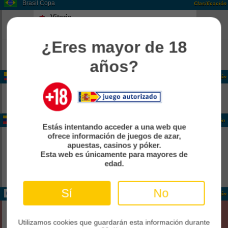
Brasil Copa
Clasificación
Vitoria
-
18:00
Pend
Athletico Paranaense
-
¿Eres mayor de 18
Corinthians
-
18:00
Pend
Internacional
años?
-
Colombia Colombia 2
Clasificación
Real CUndinamarca
-
14:00
Pend
Boca Juniors De Cali
-
Venezuela Venezuela 1
Clasificación
Estás intentando acceder a una web que
Rayo Zuliano
-
ofrece información de juegos de azar,
21:30
apuestas, casinos y póker.
Pend
Anzoategui FC
-
Esta web es únicamente para mayores de
edad.
Estudiantes Merida
-
22:00
Pend
Zamora FC
-
Sí
No
Internacional CONCACAF Caribbean Cup Grp. B
Clasificación
Cibao
0
02:00
Fin
Cavalier Sc
Utilizamos cookies que guardarán esta información durante
0