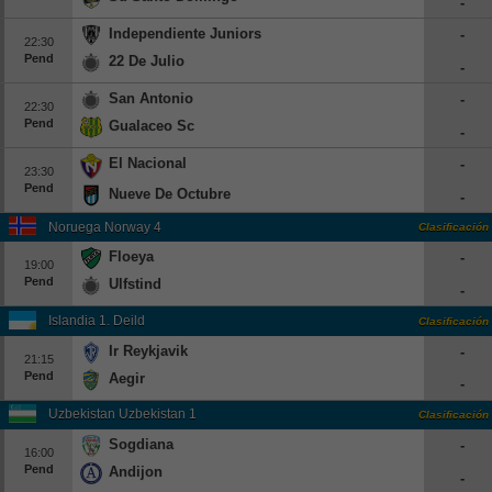
-
Independiente Juniors
-
22:30
Pend
22 De Julio
-
San Antonio
-
22:30
Pend
Gualaceo Sc
-
El Nacional
-
23:30
Pend
Nueve De Octubre
-
Noruega Norway 4
Clasificación
Floeya
-
19:00
Pend
Ulfstind
-
Islandia 1. Deild
Clasificación
Ir Reykjavik
-
21:15
Pend
Aegir
-
Uzbekistan Uzbekistan 1
Clasificación
Sogdiana
-
16:00
Pend
Andijon
-