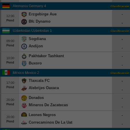
Alemania Germany 4
Clasificación
Erzgebirge Aue
-
12:00
Pend
Bfc Dynamo
-
Uzbekistan Uzbekistan 1
Clasificación
Sogdiana
-
09:00
Pend
Andijon
-
Pakhtakor Tashkent
-
10:00
Pend
Buxoro
-
México Mexico 2
Clasificación
Tlaxcala FC
-
17:00
Pend
Alebrijes Oaxaca
-
Dorados
-
20:00
Pend
Mineros De Zacatecas
-
Leones Negros
-
20:00
Pend
Correcaminos De La Uat
-