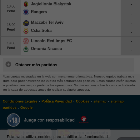
Jagiellonia Bialystok
-
18:00
Pend
Rangers
-
Maccabi Tel Aviv
-
18:00
Pend
Cska Sofia
-
Lincoln Red Imps FC
-
19:00
Pend
Omonia Nicosia
-
Obtener más partidos
*Las cuotas mostradas en la web son meramente orientativas. Nuestro equipo trabaja muy
duro para poder ofrecerte las cuotas más actualizadas posibles. Estas cuotas están sujetas
a posibles cambios por parte de los operadores. No olvides comprobar la cuota actualizada
en la casa de apuestas antes de realizar cualquier apuesta.
·
·
·
·
Condiciones Legales
Política Privacidad
Cookies
sitemap
sitemap
.
partidos
Google
Juega con resposabilidad
Esta web utiliza cookies para habilitar la funcionalidad