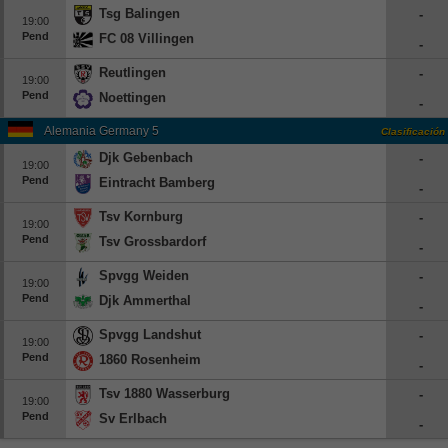
Tsg Balingen
-
19:00
Pend
FC 08 Villingen
-
Reutlingen
-
19:00
Pend
Noettingen
-
Alemania Germany 5
Clasificación
Djk Gebenbach
-
19:00
Pend
Eintracht Bamberg
-
Tsv Kornburg
-
19:00
Pend
Tsv Grossbardorf
-
Spvgg Weiden
-
19:00
Pend
Djk Ammerthal
-
Spvgg Landshut
-
19:00
Pend
1860 Rosenheim
-
Tsv 1880 Wasserburg
-
19:00
Pend
Sv Erlbach
-