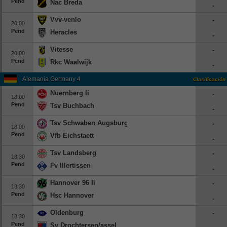
Pend
Nac Breda
-
Vvv-venlo
-
20:00
Pend
Heracles
-
Vitesse
-
20:00
Pend
Rkc Waalwijk
-
Alemania Germany 4
Clasificación
Nuernberg Ii
-
18:00
Pend
Tsv Buchbach
-
Tsv Schwaben Augsburg
-
18:00
Pend
Vfb Eichstaett
-
Tsv Landsberg
-
18:30
Pend
Fv Illertissen
-
Hannover 96 Ii
-
18:30
Pend
Hsc Hannover
-
Oldenburg
-
18:30
Pend
Sv Drochtersen/assel