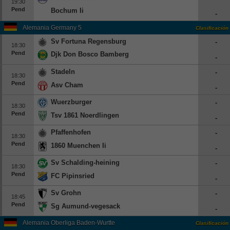
19:30
Pend
Bochum Ii
-
Alemania Germany 5
Clasificación
Sv Fortuna Regensburg
-
18:30
Pend
Djk Don Bosco Bamberg
-
Stadeln
-
18:30
Pend
Asv Cham
-
Wuerzburger
-
18:30
Pend
Tsv 1861 Noerdlingen
-
Pfaffenhofen
-
18:30
Pend
1860 Muenchen Ii
-
Sv Schalding-heining
-
18:30
Pend
FC Pipinsried
-
Sv Grohn
-
18:45
Pend
Sg Aumund-vegesack
-
Alemania Oberliga Baden-Wurttemberg
Clasificación