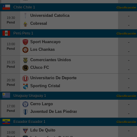
Beisbol
Chile Chile 1
Clasificación
Universidad Catolica
-
19:30
Hockey
Pend
Cobresal
-
Fútbol Americano
Perú Peru 1
Clasificación
Sport Huancayo
-
13:00
Clasificación
Pend
Los Chankas
-
Casas de Apuestas
Comerciantes Unidos
-
15:15
Pend
CUsco FC
-
Universitario De Deportes
-
20:30
Pend
Sporting Cristal
-
Uruguay Uruguay 1
Clasificación
Cerro Largo
-
17:00
Pend
Juventud De Las Piedras
-
Ecuador Ecuador 1
Clasificación
Ldu De Quito
-
19:00
Pend