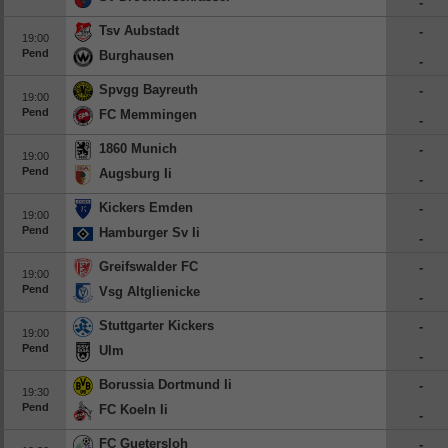
-
Tsv Aubstadt
-
19:00
Pend
Burghausen
-
Spvgg Bayreuth
-
19:00
Pend
FC Memmingen
-
1860 Munich
-
19:00
Pend
Augsburg Ii
-
Kickers Emden
-
19:00
Pend
Hamburger Sv Ii
-
Greifswalder FC
-
19:00
Pend
Vsg Altglienicke
-
Stuttgarter Kickers
-
19:00
Pend
Ulm
-
Borussia Dortmund Ii
-
19:30
Pend
FC Koeln Ii
-
FC Guetersloh
-