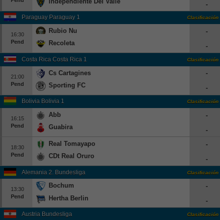
Independiente Del Valle
-
Paraguay Paraguay 1
Clasificación
Rubio Nu
-
16:30
Pend
Recoleta
-
Costa Rica Costa Rica 1
Clasificación
Cs Cartagines
-
21:00
Pend
Sporting FC
-
Bolivia Bolivia 1
Clasificación
Abb
-
16:15
Pend
Guabira
-
Real Tomayapo
-
18:30
Pend
CDt Real Oruro
-
Alemania 2. Bundesliga
Clasificación
Bochum
-
13:30
Pend
Hertha Berlin
-
Austria Bundesliga
Clasificación