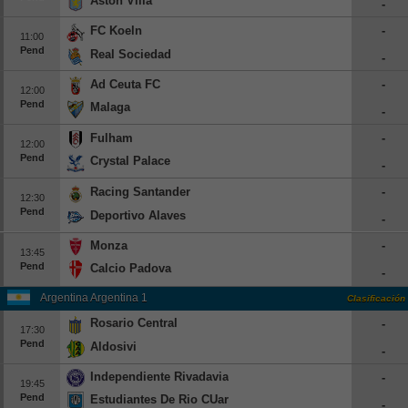
Aston Villa
-
Europa League
FC Koeln
-
11:00
Supercopa Europa
Pend
Real Sociedad
-
Partidos amistosos
Ad Ceuta FC
-
12:00
Partidos televisados
Pend
Malaga
-
Fulham
-
Baloncesto
12:00
Pend
Crystal Palace
Europa
-
Racing Santander
-
Euroliga
12:30
Pend
Deportivo Alaves
Eurocup
-
España
Monza
-
13:45
Pend
Calcio Padova
ACB
-
LEB
Argentina Argentina 1
Clasificación
Rosario Central
-
Estados Unidos
17:30
Pend
Aldosivi
-
NBA
Independiente Rivadavia
-
19:45
Tenis
Pend
Estudiantes De Rio CUarto
-