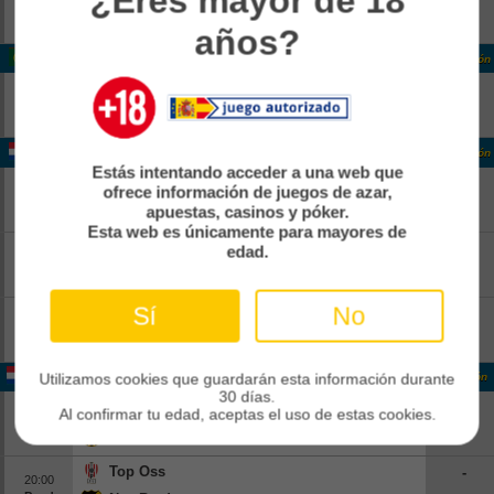
¿Eres mayor de 18
12:00
Pend
Kfum
-
años?
Portugal Liga Portugal
Clasificación
Estoril
-
14:15
Pend
Famalicao
-
Holanda Eerste Divisie
Clasificación
Estás intentando acceder a una web que
FC Dordrecht
-
ofrece información de juegos de azar,
13:00
Pend
Jong Ajax
apuestas, casinos y póker.
-
Esta web es únicamente para mayores de
FC Emmen
-
edad.
13:00
Pend
Roda Jc Kerkrade
-
Sí
No
Top Oss
-
13:00
Pend
Nac Breda
-
Holanda Eerste Divisie
Utilizamos cookies que guardarán esta información durante
Clasificación
30 días.
FC Emmen
-
Al confirmar tu edad, aceptas el uso de estas cookies.
20:00
Pend
Roda Jc Kerkrade
-
Top Oss
-
20:00