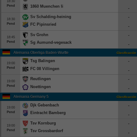
18:30
Pend
1860 Muenchen Ii
-
Sv Schalding-heining
-
18:30
Pend
FC Pipinsried
-
Sv Grohn
-
18:45
Pend
Sg Aumund-vegesack
-
Alemania Oberliga Baden-Wurttemberg
Clasificación
Tsg Balingen
-
19:00
Pend
FC 08 Villingen
-
Reutlingen
-
19:00
Pend
Noettingen
-
Alemania Germany 5
Clasificación
Djk Gebenbach
-
19:00
Pend
Eintracht Bamberg
-
Tsv Kornburg
-
19:00
Pend
Tsv Grossbardorf
-