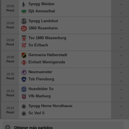
Spvgg Weiden
-
19:00
Pend
Djk Ammerthal
-
Spvgg Landshut
-
19:00
Pend
1860 Rosenheim
-
Tsv 1880 Wasserburg
-
19:00
Pend
Sv Erlbach
-
Germania Halberstadt
-
19:00
Pend
Einheit Wernigerode
-
Neumuenster
-
19:15
Pend
Tsb Flensburg
-
Huenfelder Sv
-
19:15
Pend
Vfb Marburg
-
Spvgg Herne Horsthausen
-
19:15
Pend
Sc Verl Ii
-
Obtener más partidos