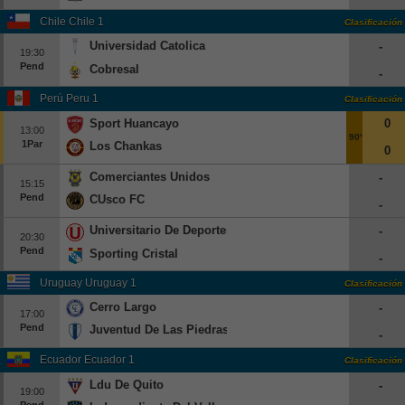
Beisbol
Chile Chile 1
Clasificación
Universidad Catolica
-
19:30
Hockey
Pend
Cobresal
-
Fútbol Americano
Perú Peru 1
Clasificación
Sport Huancayo
0
13:00
Clasificación
90'
1Par
Los Chankas
0
Casas de Apuestas
Comerciantes Unidos
-
15:15
Pend
CUsco FC
-
Universitario De Deportes
-
20:30
Pend
Sporting Cristal
-
Uruguay Uruguay 1
Clasificación
Cerro Largo
-
17:00
Pend
Juventud De Las Piedras
-
Ecuador Ecuador 1
Clasificación
Ldu De Quito
-
19:00
Pend