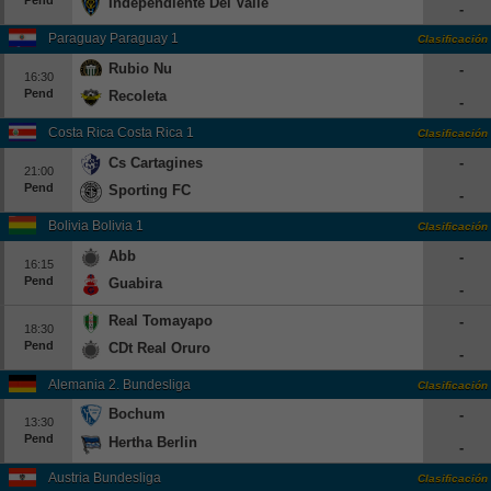
Independiente Del Valle
-
Paraguay Paraguay 1
Clasificación
Rubio Nu
-
16:30
Pend
Recoleta
-
Costa Rica Costa Rica 1
Clasificación
Cs Cartagines
-
21:00
Pend
Sporting FC
-
Bolivia Bolivia 1
Clasificación
Abb
-
16:15
Pend
Guabira
-
Real Tomayapo
-
18:30
Pend
CDt Real Oruro
-
Alemania 2. Bundesliga
Clasificación
Bochum
-
13:30
Pend
Hertha Berlin
-
Austria Bundesliga
Clasificación