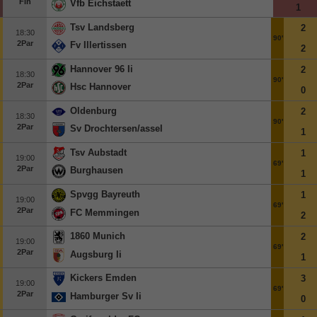
Fin
Vfb Eichstaett
1
Tsv Landsberg
2
18:30
90'
2Par
Fv Illertissen
2
Hannover 96 Ii
2
18:30
90'
2Par
Hsc Hannover
0
Oldenburg
2
18:30
90'
2Par
Sv Drochtersen/assel
1
Tsv Aubstadt
1
19:00
69'
2Par
Burghausen
1
Spvgg Bayreuth
1
19:00
69'
2Par
FC Memmingen
2
1860 Munich
2
19:00
69'
2Par
Augsburg Ii
1
Kickers Emden
3
19:00
69'
2Par
Hamburger Sv Ii
0