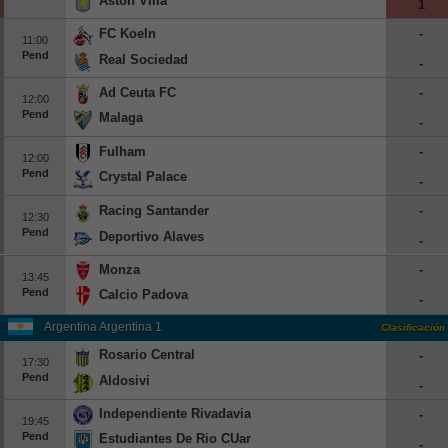
Aston Villa
1
Europa League
FC Koeln
-
11:00
Supercopa Europa
Pend
Real Sociedad
-
Partidos amistosos
Ad Ceuta FC
-
12:00
Partidos televisados
Pend
Malaga
-
Fulham
-
Baloncesto
12:00
Pend
Crystal Palace
Europa
-
Racing Santander
-
Euroliga
12:30
Pend
Deportivo Alaves
Eurocup
-
España
Monza
-
13:45
Pend
Calcio Padova
ACB
-
LEB
Argentina Argentina 1
Clasificación
Rosario Central
-
Estados Unidos
17:30
Pend
Aldosivi
-
NBA
Independiente Rivadavia
-
19:45
Tenis
Pend
Estudiantes De Rio CUarto
-