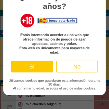
12:00
90'
años?
2Par
Kfum
1
Portugal Liga Portugal
Clasificación
Estoril
-
14:15
Pend
Famalicao
-
Holanda Eerste Divisie
Clasificación
Estás intentando acceder a una web que
ofrece información de juegos de azar,
FC Dordrecht
2
13:00
apuestas, casinos y póker.
90'
1Par
Jong Ajax
1
Esta web es únicamente para mayores de
edad.
FC Emmen
0
13:00
90'
1Par
Roda Jc Kerkrade
0
Sí
No
Top Oss
1
13:00
90'
1Par
Nac Breda
0
Utilizamos cookies que guardarán esta información durante
Alemania Germany 4
Clasificación
30 días.
Al confirmar tu edad, aceptas el uso de estas cookies.
Nuernberg Ii
0
18:00
Fin
Tsv Buchbach
2
Tsv Schwaben Augsburg
1
18:00