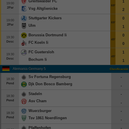
Greifswalder FC
1
19:00
69'
2Par
Vsg Altglienicke
2
Stuttgarter Kickers
0
19:00
69'
2Par
Ulm
1
Borussia Dortmund Ii
0
19:30
45'
Desc
FC Koeln Ii
0
FC Guetersloh
1
19:30
45'
Desc
Bochum Ii
1
Alemania Germany 5
Clasificación
Sv Fortuna Regensburg
-
18:30
Pend
Djk Don Bosco Bamberg
-
Stadeln
-
18:30
Pend
Asv Cham
-
Wuerzburger
-
18:30
Pend
Tsv 1861 Noerdlingen
-
Pfaffenhofen
-