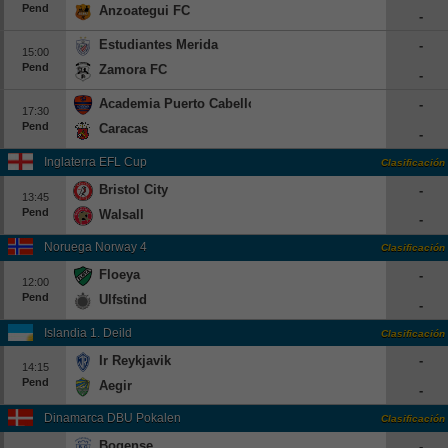
Pend
Anzoategui FC
-
Beisbol
Estudiantes Merida
-
15:00
Hockey
Pend
Zamora FC
-
Academia Puerto Cabello
-
Fútbol Americano
17:30
Pend
Caracas
-
Clasificación
Inglaterra EFL Cup
Clasificación
Bristol City
-
Casas de Apuestas
13:45
Pend
Walsall
-
Noruega Norway 4
Clasificación
Floeya
-
12:00
Pend
Ulfstind
-
Islandia 1. Deild
Clasificación
Ir Reykjavik
-
14:15
Pend
Aegir
-
Dinamarca DBU Pokalen
Clasificación
Bogense
-