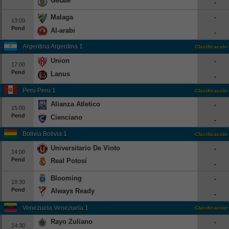
Getafe
-
Europa League
Malaga
-
13:00
Supercopa Europa
Pend
Al-arabi
-
Partidos amistosos
Argentina Argentina 1
Clasificación
Partidos televisados
Union
-
17:00
Pend
Lanus
-
Baloncesto
Perú Peru 1
Clasificación
Europa
Alianza Atletico
-
Euroliga
15:00
Pend
Cienciano
-
Eurocup
Bolivia Bolivia 1
Clasificación
España
Universitario De Vinto
-
14:00
ACB
Pend
Real Potosi
-
LEB
Blooming
-
Estados Unidos
18:30
Pend
Always Ready
-
NBA
Venezuela Venezuela 1
Clasificación
Tenis
Rayo Zuliano
-
14:30