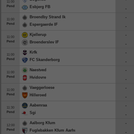
11:00
Pend
Esbjerg FB
-
Broendby Strand Ik
-
11:00
Pend
Espergaerde IF
-
Kjellerup
-
11:00
Pend
Broenderslev IF
-
Krfk
-
11:00
Pend
FC Skanderborg
-
Naestved
-
11:00
Pend
Hvidovre
-
Vaeggerloese
-
11:00
Pend
Hilleroed
-
Aabenraa
-
11:30
Pend
Sgi
-
Aalborg Kfum
-
12:00
Pend
Fuglebakken Kfum Aarhus
-