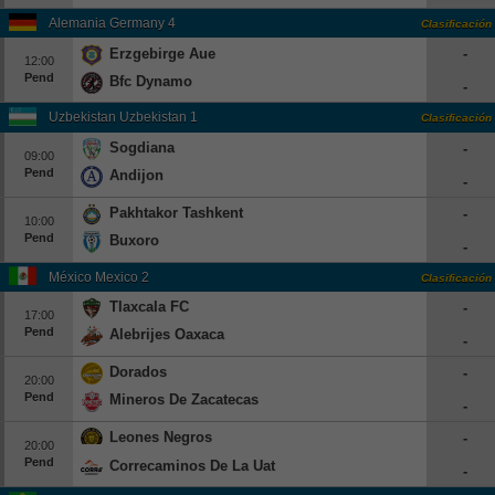
Alemania Germany 4
Clasificación
Erzgebirge Aue
-
12:00
Pend
Bfc Dynamo
-
Uzbekistan Uzbekistan 1
Clasificación
Sogdiana
-
09:00
Pend
Andijon
-
Pakhtakor Tashkent
-
10:00
Pend
Buxoro
-
México Mexico 2
Clasificación
Tlaxcala FC
-
17:00
Pend
Alebrijes Oaxaca
-
Dorados
-
20:00
Pend
Mineros De Zacatecas
-
Leones Negros
-
20:00
Pend
Correcaminos De La Uat
-