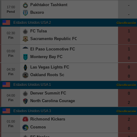
Pakhtakor Tashkent
-
17:00
Pend
Buxoro
-
Estados Unidos USA 2
Clasificación
FC Tulsa
1
02:30
Fin
Sacramento Republic FC
0
El Paso Locomotive FC
1
03:00
Fin
Monterey Bay FC
0
Las Vegas Lights FC
0
04:30
Fin
Oakland Roots Sc
0
Estados Unidos USA 1
Clasificación
Denver Summit FC
0
04:00
Fin
North Carolina Courage
2
Estados Unidos USA 3
Clasificación
Richmond Kickers
2
01:00
Fin
Cosmos
0