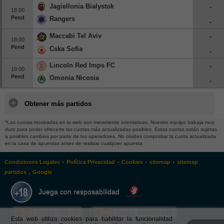
Jagiellonia Bialystok
-
18:00
Pend
Rangers
-
Maccabi Tel Aviv
-
18:00
Pend
Cska Sofia
-
Lincoln Red Imps FC
-
19:00
Pend
Omonia Nicosia
-
Obtener más partidos
*Las cuotas mostradas en la web son meramente orientativas. Nuestro equipo trabaja muy
duro para poder ofrecerte las cuotas más actualizadas posibles. Estas cuotas están sujetas
a posibles cambios por parte de los operadores. No olvides comprobar la cuota actualizada
en la casa de apuestas antes de realizar cualquier apuesta.
·
·
·
·
Condiciones Legales
Política Privacidad
Cookies
sitemap
sitemap
.
partidos
Google
Juega con resposabilidad
Esta web utiliza cookies para habilitar la funcionalidad