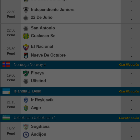
-
Independiente Juniors
-
22:30
Pend
22 De Julio
-
San Antonio
-
22:30
Pend
Gualaceo Sc
-
El Nacional
-
23:30
Pend
Nueve De Octubre
-
Noruega Norway 4
Clasificación
Floeya
-
19:00
Pend
Ulfstind
-
Islandia 1. Deild
Clasificación
Ir Reykjavik
-
21:15
Pend
Aegir
-
Uzbekistan Uzbekistan 1
Clasificación
Sogdiana
-
16:00
Pend
Andijon
-