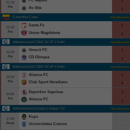
FC Naples
2
01:30
Fin
Av Alta
1
Colombia Copa
Clasificación
Santa Fe
2
02:00
Fin
Union Magdalena
0
Internacional CONCACAF Central American Cup Grp. B
Clasificación
Umecit FC
1
02:00
Fin
CD Olimpia
2
Internacional CONCACAF Central American Cup Grp. C
Clasificación
Alianza FC
1
04:00
Fin
Club Sport Herediano
0
Deportivo Saprissa
2
04:00
Fin
Alianza FC
1
Internacional Europa League Clasificación
Clasificación
Kups
-
17:00
Pend
Universitatea Craiova
-