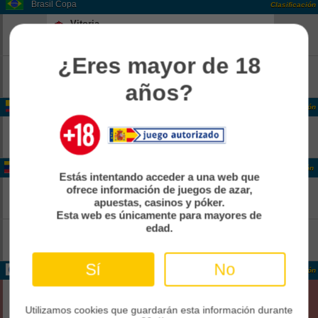
Brasil Copa
Clasificación
Vitoria
-
18:00
Pend
Athletico Paranaense
-
¿Eres mayor de 18
Corinthians
-
18:00
Pend
Internacional
años?
-
Colombia Colombia 2
Clasificación
Real CUndinamarca
-
14:00
Pend
Boca Juniors De Cali
-
Venezuela Venezuela 1
Clasificación
Estás intentando acceder a una web que
Rayo Zuliano
-
ofrece información de juegos de azar,
21:30
apuestas, casinos y póker.
Pend
Anzoategui FC
-
Esta web es únicamente para mayores de
edad.
Estudiantes Merida
-
22:00
Pend
Zamora FC
-
Sí
No
Internacional CONCACAF Caribbean Cup Grp. B
Clasificación
Cibao
0
02:00
Fin
Cavalier Sc
Utilizamos cookies que guardarán esta información durante
0